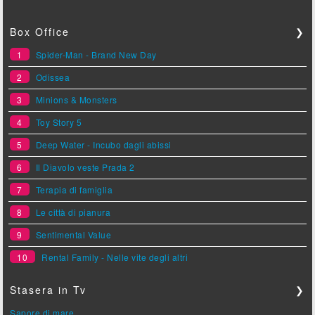
Box Office
❯
1
Spider-Man - Brand New Day
2
Odissea
3
Minions & Monsters
4
Toy Story 5
5
Deep Water - Incubo dagli abissi
6
Il Diavolo veste Prada 2
7
Terapia di famiglia
8
Le città di pianura
9
Sentimental Value
10
Rental Family - Nelle vite degli altri
Stasera in Tv
❯
Sapore di mare