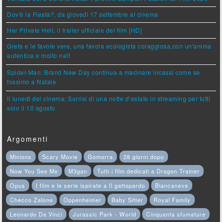
Dov'è la Fiesta?, da giovedì 17 settembre al cinema
Her Private Hell, il trailer ufficiale del film [HD]
Greta e le favole vere, una favola ecologista coraggiosa,con un'anima
autentica e molto naïf
Spider-Man: Brand New Day continua a macinare incassi come se
fossimo a Natale
Il lunedì del cinema: Sorrisi di una notte d’estate in streaming per tutti
solo il 10 agosto
Argomenti
Minions
Scary Movie
Gomorra
28 giorni dopo
Now You See Me
M3gan
Tutti i film dedicati a Dragon Trainer
Opus
I film e le serie ispirate a Il gattopardo
Biancaneve
Checco Zalone
Oppenheimer
Baby Sitter
Royal Family
Leonardo Da Vinci
Jurassic Park - World
Cinquanta sfumature