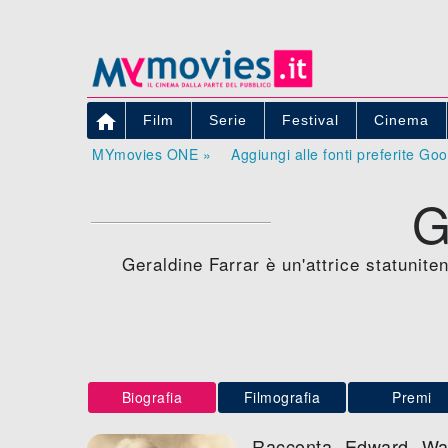

Film
Serie
Festival
Cinema
MYmovies ONE »
Aggiungi alle fonti preferite Go
G
Geraldine Farrar è un'attrice statunit
Biografia
Filmografia
Premi
Racconta Edward Wa