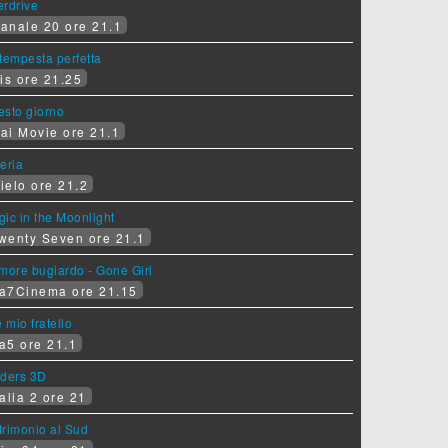
erdrive
anale 20 ore 21.1
tempesta perfetta
is ore 21.25
sesto giorno
ai Movie ore 21.1
eria
ielo ore 21.2
ic in the Moonlight
wenty Seven ore 21.1
more bugiardo - Gone Girl
a7Cinema ore 21.15
e mio fratello
a5 ore 21.1
iders 3D
alia 2 ore 21
rimonio al Sud