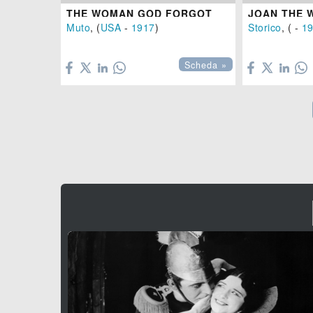
THE WOMAN GOD FORGOT
JOAN THE
Muto
, (
USA
-
1917
)
Storico
, ( -
1


Scheda »