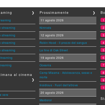
reaming
❯
Prossimamente
❯
Bo
streaming
11 agosto 2026
n streaming
Nimrods
n streaming
12 agosto 2026
n streaming
Robin Hood - Il prezzo del sangue
n streaming
La fine di Oak Street
 streaming
19 agosto 2026
streaming
Oceania
Camp Miasma - Adolescenza, sesso e
timana al cinema
morte
❯
Insidious - Fuori dall'altrove
1
20 agosto 2026
le vere
St
Maldoror