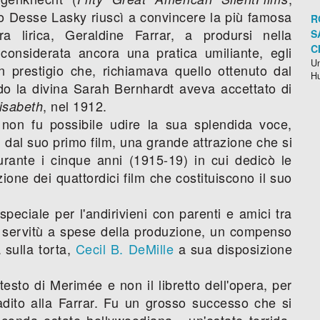
 Desse Lasky riuscì a convincere la più famosa
R
a lirica, Geraldine Farrar, a prodursi nella
S
C
 considerata ancora una pratica umiliante, egli
Un
 prestigio che, richiamava quello ottenuto dal
H
o la divina Sarah Bernhardt aveva accettato di
, nel 1912.
isabeth
on fu possibile udire la sua splendida voce,
in dal suo primo film, una grande attrazione che si
rante i cinque anni (1915-19) in cui dedicò le
zione dei quattordici film che costituiscono il suo
eciale per l'andirivieni con parenti e amici tra
e servitù a spese della produzione, un compenso
a sulla torta,
Cecil B. DeMille
a sua disposizione
 testo di Merimée e non il libretto dell'opera, per
adito alla Farrar. Fu un grosso successo che si
econda estate hollywoodiana - un'estate torrida,