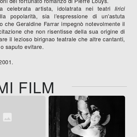
oni del fortunato romanzo di Pierre Louys.
a celebrata artista, idolatrata nei teatri
lirici
a popolarità, sia l'espressione di un'astuta
to che Geraldine Farrar impegnò notevolmente il
citazione che non risentisse della sua origine di
are il lezioso birignao teatrale che altre cantanti,
o saputo evitare.
2001.
MI FILM