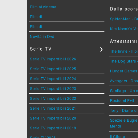
Film al cinema
Dalla scors
Film di
Spider-Man - 
Film di
Kim Novak's Ve
Novità in Dvd
Attesissimi
Serie TV
❯
The Invite - Il 
Serie TV imperdibili 2026
The Dog Stars -
Serie TV imperdibili 2025
Hunger Games - 
Serie TV imperdibili 2024
Avengers - Do
Serie TV imperdibili 2023
Santiago - Un 
Serie TV imperdibili 2022
Resident Evil
Serie TV imperdibili 2021
Tony - Diario d
Serie TV imperdibili 2020
Spezie e Bugie 
Mehdi
Serie TV imperdibili 2019
Il Cileno
Serie TV 2026