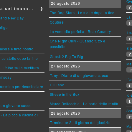
Ov
26 agosto 2026
C
a settimana...
❯
The Dog Stars - Le stelle dopo la fine
La 
Brand New Day
Couture
Ir
rtigo
La vendetta perfetta - Bear Country
Il 
R
One Night Only - Quando tutto è
possibile
Sib
piacere è tutto nostro
C
Ghost: 2 Big To Rig
 Le stelle dopo la fine
Mag
27 agosto 2026
L'alba sulla mietitura
T
Tony - Diario di un giovane cuoco
omsday
L'a
Il Cileno
L
cammino per ricominciare
Sheep in the Box
Io 
L
Marco Bellocchio - La porta della realtà
i un giovane cuoco
Sp
28 agosto 2026
- La piccola cucina di
It
Terminator 2 - Il giorno del giudizio
Mat
02 settembre 2026