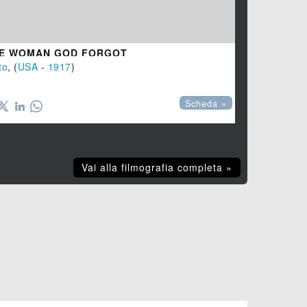
E WOMAN GOD FORGOT
to
, (
USA
-
1917
)
Scheda »
Vai alla filmografia completa »