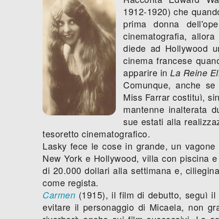
1912-1920) che quando
prima donna dell'oper
cinematografia, allora
diede ad Hollywood un
cinema francese quand
apparire in
La Reine El
Comunque, anche se n
Miss Farrar costituì, s
mantenne inalterata du
sue estati alla realizza
tesoretto cinematografico.
Lasky fece le cose in grande, un vagone sp
New York e Hollywood, villa con piscina 
di 20.000 dollari alla settimana e, ciliegin
come regista.
(1915), il film di debutto, seguì il
Carmen
evitare il personaggio di Micaela, non gr
riverberò anche sui film successivi. La s