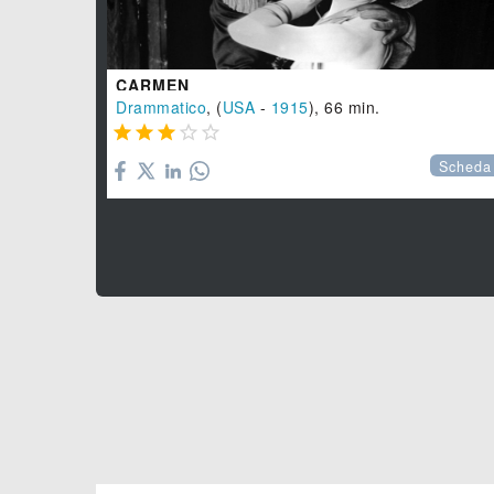
CARMEN
Drammatico
, (
USA
-
1915
), 66 min.





Scheda