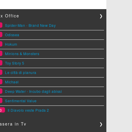
x Office
❯
1
Spider-Man - Brand New Day
2
Odissea
3
Hokum
4
Minions & Monsters
5
Toy Story 5
6
Le città di pianura
7
Michael
8
Deep Water - Incubo dagli abissi
9
Sentimental Value
0
Il Diavolo veste Prada 2
asera in Tv
❯