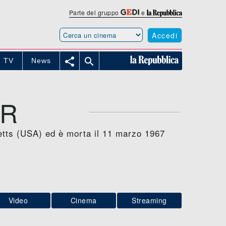
Parte del gruppo
e
Accedi


TV
News
AR
setts (USA) ed è morta il 11 marzo 1967
Video
Cinema
Streaming