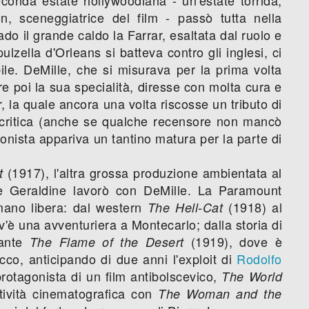
, sceneggiatrice del film - passò tutta nella
ado il grande caldo la Farrar, esaltata dal ruolo e
ulzella d'Orleans si batteva contro gli inglesi, ci
ile. DeMille, che si misurava per la prima volta
re poi la sua specialità, diresse con molta cura e
r, la quale ancora una volta riscosse un tributo di
 critica (anche se qualche recensore non mancò
onista appariva un tantino matura per la parte di
(1917), l'altra grossa produzione ambientata al
t
che Geraldine lavorò con DeMille. La Paramount
 mano libera: dal western
(1918) al
The Hell-Cat
'è una avventuriera a Montecarlo; dalla storia di
gante
(1919), dove è
The Flame of the Desert
co, anticipando di due anni l'exploit di
Rodolfo
rotagonista di un film antibolscevico,
The World
attività cinematografica con
The Woman and the