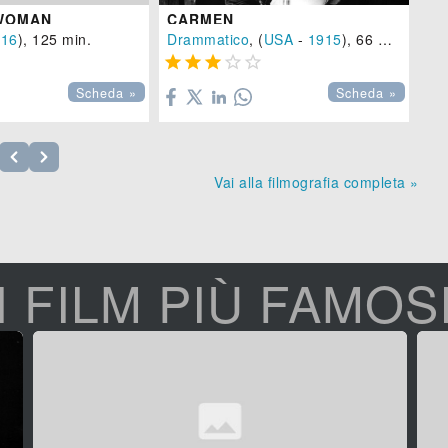
 WOMAN
CARMEN
916
), 125 min.
Drammatico
, (
USA
-
1915
), 66 min.





Scheda »
Scheda »
Vai alla filmografia completa »
I FILM PIÙ FAMOS