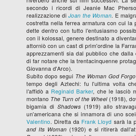
secondo i ricordi di Jeanie Mac Pherson
realizzazione di
. E malgr
Joan the Woman
costretta nella ferrea armatura con cui la p
dette dentro con tutto l'entusiasmo possib
con il kolossal, genere destinato a diventa
attorniò con un cast di prim'ordine la Farra
apprezzamenti sia dal pubblico che dalla
di far notare che la trentacinquenne protag
Giovanna d'Arco).
Subito dopo segui
The Woman God Forgo
tempo degli Aztechi: fu l'ultima volta 
l'affidò a
Reginald Barker
, che le lasciò
montano
(1918), dov
The Turn of the Wheel
bigamia di
(1919) allo strava
Shadows
un'americana che si innamora di uno sceic
Valentino
. Diretta da
Frank Lloyd
sarà la p
(1920) e si ritirerà dall'
and Its Woman