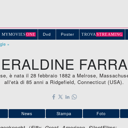
Dvd
Poster
MYMOVIE
S
ONE
TROV
A
STREAMING
ogle »
ERALDINE FARR
ense, è nata il 28 febbraio 1882 a Melrose, Massachu
all'età di 85 anni a Ridgefield, Connecticut (USA).
News
Stampa
Foto
genknecht (
;
Fifty Great American SilentFilms