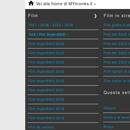

Vai alla home di MYmovies.it »
Film
❯
Film in st
2027
-
2026
-
2025
-
2024
Film gratis in 
Tutti i film imperdibili »
Film del 2025 i
Film imperdibili 2026
Film del 2024 i
Film imperdibili 2025
Film del 2023 i
Film imperdibili 2024
Film del 2022 i
Film imperdibili 2023
Film italiani in
Film imperdibili 2022
Film horror in 
Film imperdibili 2021
Questa set
Film imperdibili 2020
Hokum
Film imperdibili 2019
Greta e le favo
Film imperdibili 2018
Borgo
Film da vedere