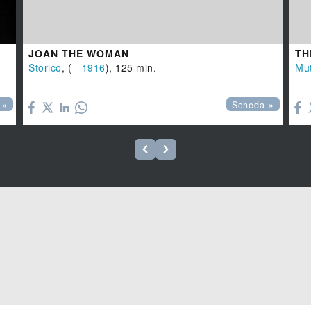
JOAN THE WOMAN
TH
Storico
, ( -
1916
), 125 min.
Mu


 »
Scheda »