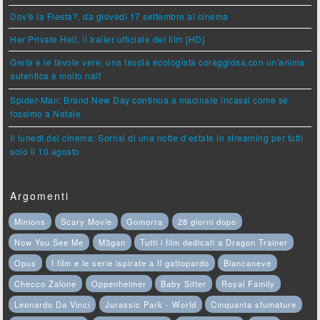
Dov'è la Fiesta?, da giovedì 17 settembre al cinema
Her Private Hell, il trailer ufficiale del film [HD]
Greta e le favole vere, una favola ecologista coraggiosa,con un'anima
autentica e molto naïf
Spider-Man: Brand New Day continua a macinare incassi come se
fossimo a Natale
Il lunedì del cinema: Sorrisi di una notte d’estate in streaming per tutti
solo il 10 agosto
Argomenti
Minions
Scary Movie
Gomorra
28 giorni dopo
Now You See Me
M3gan
Tutti i film dedicati a Dragon Trainer
Opus
I film e le serie ispirate a Il gattopardo
Biancaneve
Checco Zalone
Oppenheimer
Baby Sitter
Royal Family
Leonardo Da Vinci
Jurassic Park - World
Cinquanta sfumature