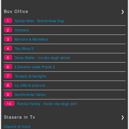
Box Office
❯
1
Spider-Man - Brand New Day
2
Odissea
3
Minions & Monsters
4
Toy Story 5
5
Deep Water - Incubo dagli abissi
6
Il Diavolo veste Prada 2
7
Terapia di famiglia
8
Le città di pianura
9
Sentimental Value
10
Rental Family - Nelle vite degli altri
Stasera in Tv
❯
Sapore di mare