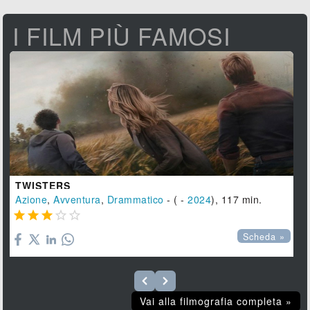
I FILM PIÙ FAMOSI
TWISTERS
Azione
,
Avventura
,
Drammatico
- ( -
2024
), 117 min.





Scheda »
Vai alla filmografia completa »