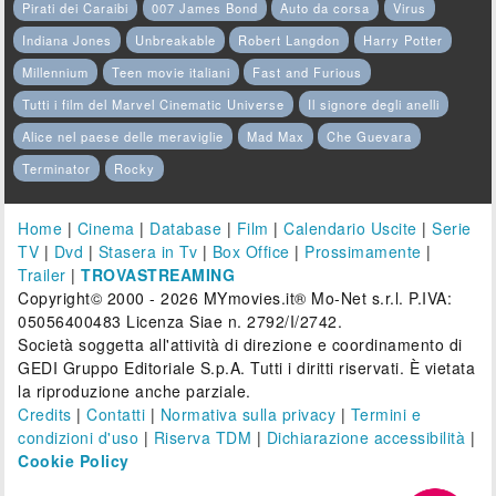
Pirati dei Caraibi
007 James Bond
Auto da corsa
Virus
Indiana Jones
Unbreakable
Robert Langdon
Harry Potter
Millennium
Teen movie italiani
Fast and Furious
Tutti i film del Marvel Cinematic Universe
Il signore degli anelli
Alice nel paese delle meraviglie
Mad Max
Che Guevara
Terminator
Rocky
Home
|
Cinema
|
Database
|
Film
|
Calendario Uscite
|
Serie
TV
|
Dvd
|
Stasera in Tv
|
Box Office
|
Prossimamente
|
Trailer
|
TROVASTREAMING
Copyright© 2000 - 2026 MYmovies.it® Mo-Net s.r.l. P.IVA:
05056400483 Licenza Siae n. 2792/I/2742.
Società soggetta all'attività di direzione e coordinamento di
GEDI Gruppo Editoriale S.p.A. Tutti i diritti riservati. È vietata
la riproduzione anche parziale.
Credits
|
Contatti
|
Normativa sulla privacy
|
Termini e
condizioni d'uso
|
Riserva TDM
|
Dichiarazione accessibilità
|
Cookie Policy