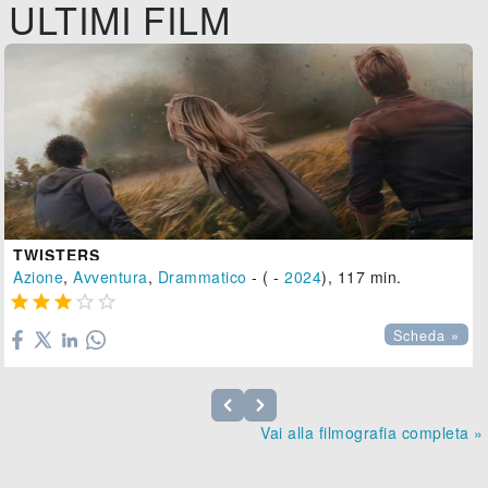
ULTIMI FILM
TWISTERS
Azione
,
Avventura
,
Drammatico
- ( -
2024
), 117 min.





Scheda »
Vai alla filmografia completa »