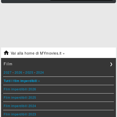

Vai alla home di MYmovies.it »
Film
❯
2027
-
2026
-
2025
-
2024
Tutti i film imperdibili »
Film imperdibili 2026
Film imperdibili 2025
Film imperdibili 2024
Film imperdibili 2023