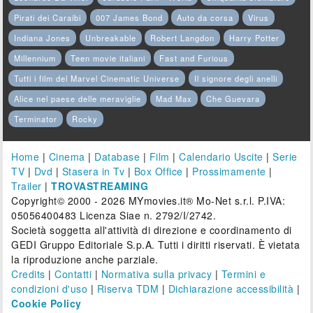
Pirati dei Caraibi
007 James Bond
Auto da corsa
Virus
Indiana Jones
Unbreakable
Robert Langdon
Harry Potter
Millennium
Teen movie italiani
Fast and Furious
Tutti i film del Marvel Cinematic Universe
Il signore degli anelli
Alice nel paese delle meraviglie
Mad Max
Che Guevara
Terminator
Rocky
Home
|
Cinema
|
Database
|
Film
|
Calendario Uscite
|
Serie
TV
|
Dvd
|
Stasera in Tv
|
Box Office
|
Prossimamente
|
Trailer
|
TROVASTREAMING
Copyright© 2000 - 2026 MYmovies.it® Mo-Net s.r.l. P.IVA:
05056400483 Licenza Siae n. 2792/I/2742.
Società soggetta all'attività di direzione e coordinamento di
GEDI Gruppo Editoriale S.p.A. Tutti i diritti riservati. È vietata
la riproduzione anche parziale.
Credits
|
Contatti
|
Normativa sulla privacy
|
Termini e
condizioni d'uso
|
Riserva TDM
|
Dichiarazione accessibilità
|
Cookie Policy