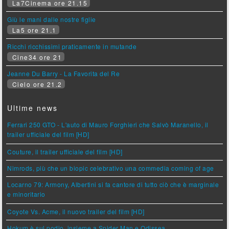
La7Cinema ore 21.15
Giù le mani dalle nostre figlie
La5 ore 21.1
Ricchi ricchissimi praticamente in mutande
Cine34 ore 21
Jeanne Du Barry - La Favorita del Re
Cielo ore 21.2
Ultime news
Ferrari 250 GTO - L'auto di Mauro Forghieri che Salvò Maranello, il
trailer ufficiale del film [HD]
Couture, il trailer ufficiale del film [HD]
Nimrods, più che un biopic celebrativo una commedia coming of age
Locarno 79: Armony, Albertini si fa cantore di tutto ciò che è marginale
e minoritario
Coyote Vs. Acme, il nuovo trailer del film [HD]
Hokum è sul podio, insieme a Spider Man e Odissea