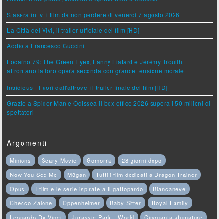
Stasera in tv: i film da non perdere di venerdì 7 agosto 2026
La Città dei Vivi, il trailer ufficiale del film [HD]
Addio a Francesco Guccini
Locarno 79: The Green Eyes, Fanny Liatard e Jérémy Trouilh
affrontano la loro opera seconda con grande tensione morale
Insidious - Fuori dall'altrove, il trailer finale del film [HD]
Grazie a Spider-Man e Odissea il box office 2026 supera i 50 milioni di
spettatori
Argomenti
Minions
Scary Movie
Gomorra
28 giorni dopo
Now You See Me
M3gan
Tutti i film dedicati a Dragon Trainer
Opus
I film e le serie ispirate a Il gattopardo
Biancaneve
Checco Zalone
Oppenheimer
Baby Sitter
Royal Family
Leonardo Da Vinci
Jurassic Park - World
Cinquanta sfumature