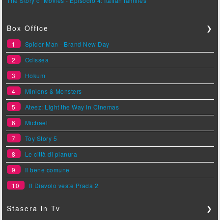
The Story of Movies - Episodio 4: Italian families
Box Office
❯
1
Spider-Man - Brand New Day
2
Odissea
3
Hokum
4
Minions & Monsters
5
Ateez: Light the Way in Cinemas
6
Michael
7
Toy Story 5
8
Le città di pianura
9
Il bene comune
10
Il Diavolo veste Prada 2
Stasera in Tv
❯