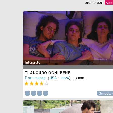
ordina per:
Ann
Interprete
TI AUGURO OGNI BENE
Drammatico
, (
USA
-
2024
), 93 min.





Scheda 