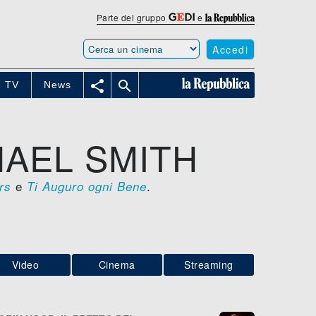
Parte del gruppo
e
Accedi


TV
News
HAEL SMITH
e
.
rs
Ti Auguro ogni Bene
Video
Cinema
Streaming