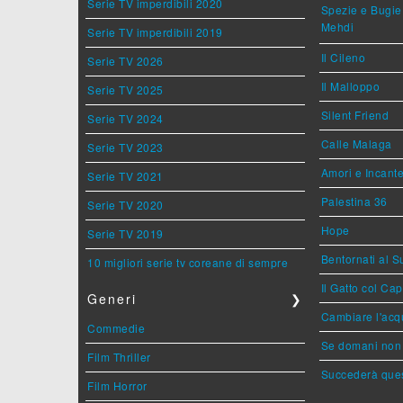
Serie TV imperdibili 2020
Spezie e Bugie 
Mehdi
Serie TV imperdibili 2019
Il Cileno
Serie TV 2026
Il Malloppo
Serie TV 2025
Silent Friend
Serie TV 2024
Calle Malaga
Serie TV 2023
Amori e Incant
Serie TV 2021
Palestina 36
Serie TV 2020
Hope
Serie TV 2019
Bentornati al S
10 migliori serie tv coreane di sempre
Il Gatto col Ca
Generi
❯
Cambiare l'acqu
Commedie
Se domani non 
Film Thriller
Succederà ques
Film Horror