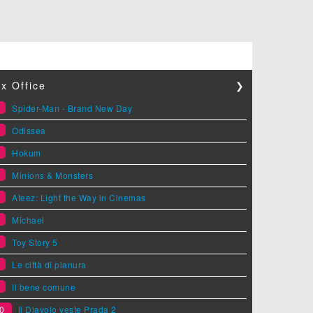
x Office
❯
1
Spider-Man - Brand New Day
2
Odissea
3
Hokum
4
Minions & Monsters
5
Ateez: Light the Way in Cinemas
6
Michael
7
Toy Story 5
8
Le città di pianura
9
Il bene comune
0
Il Diavolo veste Prada 2