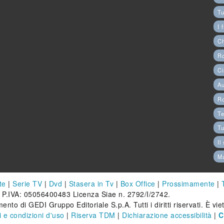
Tu
I 
C
Ro
Ci
Au
R
Te
Tu
Il
M
te
|
Serie TV
|
Dvd
|
Stasera in Tv
|
Box Office
|
Prossimamente
|
 P.IVA: 05056400483 Licenza Siae n. 2792/I/2742.
ento di GEDI Gruppo Editoriale S.p.A. Tutti i diritti riservati. È vi
 e condizioni d'uso
|
Riserva TDM
|
Dichiarazione accessibilità
|
C