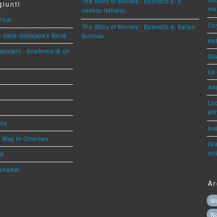
The Story of Movies - Episodio 5: Il
iunti
mar
comico italiano
Film
Coy
The Story of Movies - Episodio 4: Italian
a della Gialappa's Band
families
Hok
sistant - Anatomia di un
Sta
La 
Ad
Loc
aff
via
Ins
he Way in Cinemas
Gra
mil
st
shatter
Ar
Mi
N