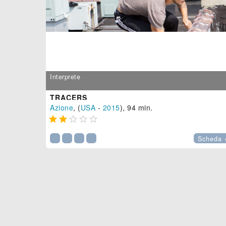
Interprete
TRACERS
Azione
, (
USA
-
2015
), 94 min.





Scheda 