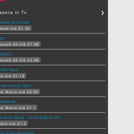
asera in Tv
❯
estate ai Caraibi
ete4 ore 21.35
ast
anale 20 ore 21.08
erdrive
anale 20 ore 22.56
 Kill Team
is ore 21.15
ovaci ancora, Sam
ai Movie ore 22.55
sablanca
ai Movie ore 21.1
nne Du Barry - La Favorita del Re
ielo ore 21.2
ic in the Moonlight