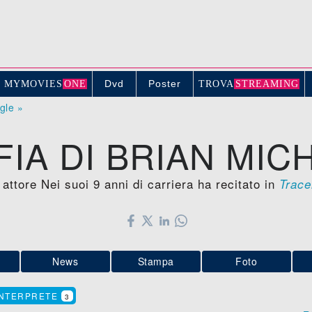
Dvd
Poster
MYMOVIE
S
ONE
TROV
A
STREAMING
ogle »
IA DI BRIAN MIC
attore Nei suoi 9 anni di carriera ha recitato in
Trace
News
Stampa
Foto
INTERPRETE
3