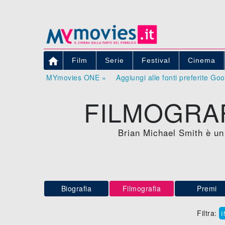

Film
Serie
Festival
Cinema
MYmovies ONE »
Aggiungi alle fonti preferite Go
FILMOGRAF
Brian Michael Smith è un 
Biografia
Filmografia
Premi
Filtra: