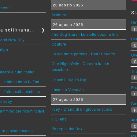
20 agosto 2026
le vere
St
Maldoror
Un'
26 agosto 2026
R
a settimana...
❯
The Dog Stars - Le stelle dopo la fine
Be
Brand New Day
Couture
C
rtigo
La vendetta perfetta - Bear Country
Ov
C
One Night Only - Quando tutto è
possibile
The
piacere è tutto nostro
Ir
Ghost: 2 Big To Rig
 Le stelle dopo la fine
Pr
Limoni a Varsavia
L'alba sulla mietitura
R
27 agosto 2026
omsday
Ca
Tony - Diario di un giovane cuoco
R
cammino per ricominciare
Il Cileno
Jea
C
Sheep in the Box
i un giovane cuoco
Mag