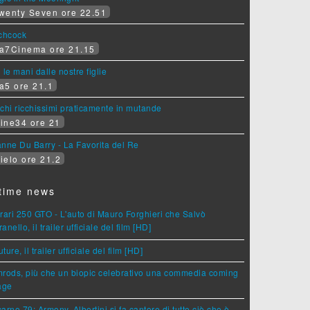
wenty Seven ore 22.51
tchcock
a7Cinema ore 21.15
 le mani dalle nostre figlie
a5 ore 21.1
chi ricchissimi praticamente in mutande
ine34 ore 21
nne Du Barry - La Favorita del Re
ielo ore 21.2
time news
rari 250 GTO - L'auto di Mauro Forghieri che Salvò
anello, il trailer ufficiale del film [HD]
ture, il trailer ufficiale del film [HD]
rods, più che un biopic celebrativo una commedia coming
age
arno 79: Armony, Albertini si fa cantore di tutto ciò che è