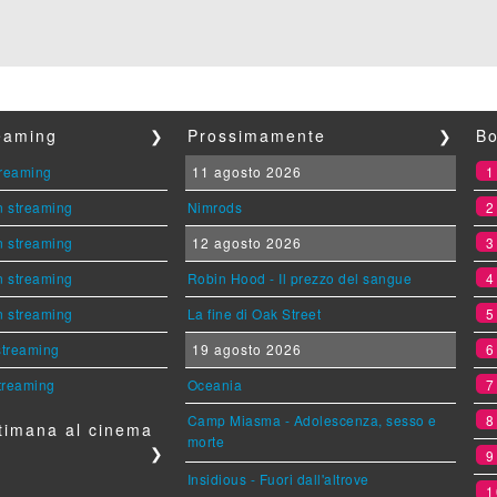
reaming
❯
Prossimamente
❯
Bo
streaming
11 agosto 2026
n streaming
Nimrods
n streaming
12 agosto 2026
n streaming
Robin Hood - Il prezzo del sangue
n streaming
La fine di Oak Street
 streaming
19 agosto 2026
streaming
Oceania
Camp Miasma - Adolescenza, sesso e
timana al cinema
morte
❯
Insidious - Fuori dall'altrove
1