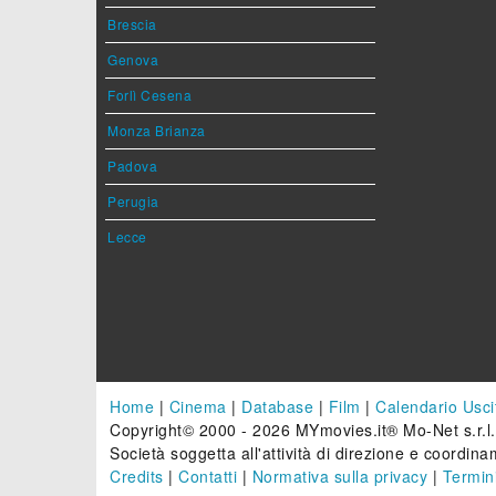
Brescia
Genova
Forlì Cesena
Monza Brianza
Padova
Perugia
Lecce
Home
|
Cinema
|
Database
|
Film
|
Calendario Usci
Copyright© 2000 - 2026 MYmovies.it® Mo-Net s.r.l.
Società soggetta all'attività di direzione e coordinam
Credits
|
Contatti
|
Normativa sulla privacy
|
Termini