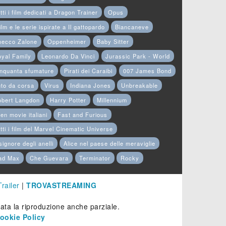
tti i film dedicati a Dragon Trainer
Opus
film e le serie ispirate a Il gattopardo
Biancaneve
hecco Zalone
Oppenheimer
Baby Sitter
yal Family
Leonardo Da Vinci
Jurassic Park - World
nquanta sfumature
Pirati dei Caraibi
007 James Bond
to da corsa
Virus
Indiana Jones
Unbreakable
obert Langdon
Harry Potter
Millennium
en movie italiani
Fast and Furious
tti i film del Marvel Cinematic Universe
 signore degli anelli
Alice nel paese delle meraviglie
ad Max
Che Guevara
Terminator
Rocky
Trailer
|
TROVASTREAMING
etata la riproduzione anche parziale.
ookie Policy