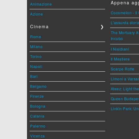
Appena agg
Animazione
Cocomelon - Il 
Azione
L'assurda stori
Cinema
❯
The Mortuary As
Roma
Incubo
Milano
I Nisidiani
Torino
Il Mestiere
Napoli
Scarpe Rotte
Bari
Limoni a Varsa
Bergamo
Ateez: Light t
Firenze
Queen Budape
Bologna
Linkin Park: Un
Catania
Palermo
Vicenza