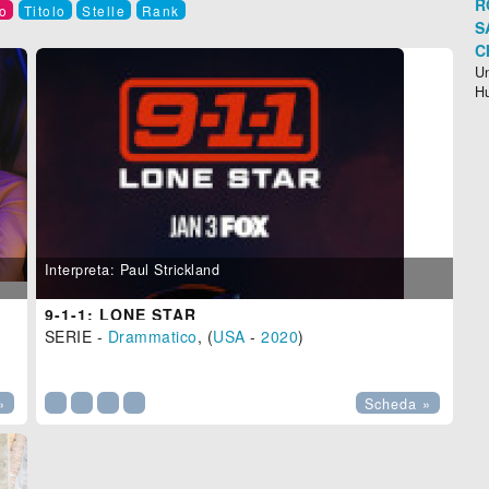
R
o
Titolo
Stelle
Rank
S
C
Un
H
Interpreta: Paul Strickland
9-1-1: LONE STAR
SERIE -
Drammatico
, (
USA
-
2020
)

»
Scheda »