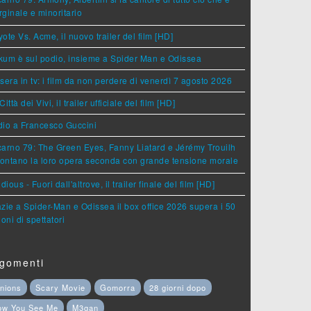
ginale e minoritario
ote Vs. Acme, il nuovo trailer del film [HD]
um è sul podio, insieme a Spider Man e Odissea
sera in tv: i film da non perdere di venerdì 7 agosto 2026
Città dei Vivi, il trailer ufficiale del film [HD]
dio a Francesco Guccini
arno 79: The Green Eyes, Fanny Liatard e Jérémy Trouilh
rontano la loro opera seconda con grande tensione morale
idious - Fuori dall'altrove, il trailer finale del film [HD]
zie a Spider-Man e Odissea il box office 2026 supera i 50
ioni di spettatori
gomenti
nions
Scary Movie
Gomorra
28 giorni dopo
ow You See Me
M3gan