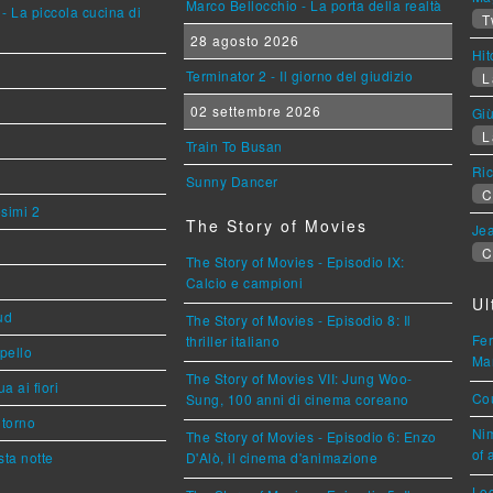
Marco Bellocchio - La porta della realtà
- La piccola cucina di
T
28 agosto 2026
Hi
Terminator 2 - Il giorno del giudizio
L
02 settembre 2026
Giù
L
Train To Busan
Ric
Sunny Dancer
C
esimi 2
The Story of Movies
Jea
C
The Story of Movies - Episodio IX:
Calcio e campioni
Ul
ud
The Story of Movies - Episodio 8: Il
Fer
thriller italiano
ppello
Mar
The Story of Movies VII: Jung Woo-
a ai fiori
Cou
Sung, 100 anni di cinema coreano
torno
Nim
The Story of Movies - Episodio 6: Enzo
of 
ta notte
D'Alò, il cinema d'animazione
Loc