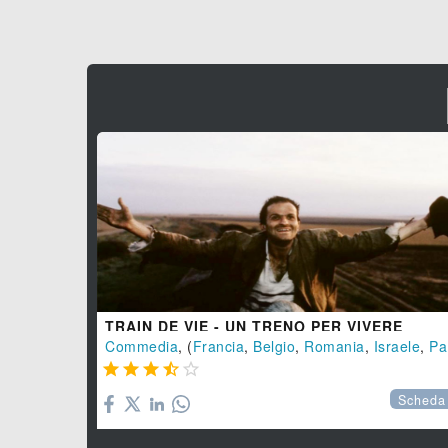
TRAIN DE VIE - UN TRENO PER VIVERE
Commedia
, (
Francia
,
Belgio
,
Romania
,
Israele
,
Paesi Bassi





Scheda