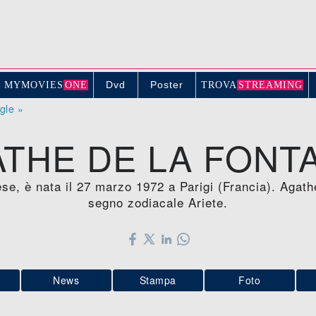
Dvd
Poster
MYMOVIE
S
ONE
TROV
A
STREAMING
ogle »
THE DE LA FONT
se, è nata il 27 marzo 1972 a Parigi (Francia). Agat
segno zodiacale Ariete.
News
Stampa
Foto