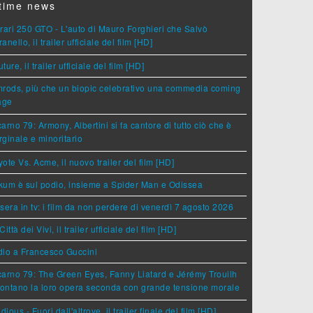
time news
rari 250 GTO - L'auto di Mauro Forghieri che Salvò
anello, il trailer ufficiale del film [HD]
ture, il trailer ufficiale del film [HD]
rods, più che un biopic celebrativo una commedia coming
age
arno 79: Armony, Albertini si fa cantore di tutto ciò che è
ginale e minoritario
ote Vs. Acme, il nuovo trailer del film [HD]
um è sul podio, insieme a Spider Man e Odissea
sera in tv: i film da non perdere di venerdì 7 agosto 2026
Città dei Vivi, il trailer ufficiale del film [HD]
dio a Francesco Guccini
arno 79: The Green Eyes, Fanny Liatard e Jérémy Trouilh
rontano la loro opera seconda con grande tensione morale
idious - Fuori dall'altrove, il trailer finale del film [HD]