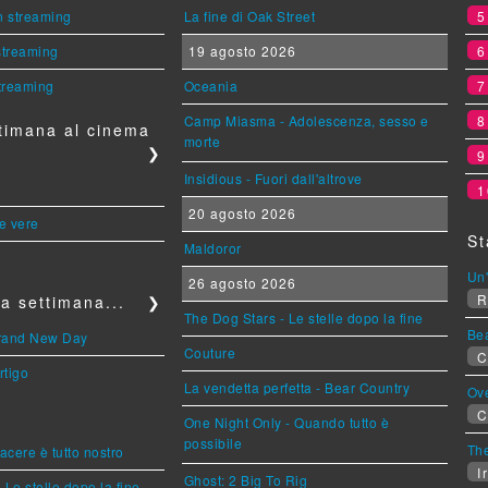
n streaming
La fine di Oak Street
 streaming
19 agosto 2026
streaming
Oceania
Camp Miasma - Adolescenza, sesso e
timana al cinema
morte
❯
Insidious - Fuori dall'altrove
1
20 agosto 2026
le vere
St
Maldoror
Un'
26 agosto 2026
R
a settimana...
❯
The Dog Stars - Le stelle dopo la fine
Be
Brand New Day
Couture
C
rtigo
La vendetta perfetta - Bear Country
Ov
C
One Night Only - Quando tutto è
possibile
The
piacere è tutto nostro
Ir
Ghost: 2 Big To Rig
 Le stelle dopo la fine