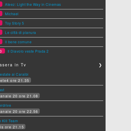
5
Ateez: Light the Way in Cinemas
6
Michael
7
Toy Story 5
8
Le città di pianura
9
Il bene comune
0
Il Diavolo veste Prada 2
asera in Tv
❯
estate ai Caraibi
ete4 ore 21.35
ast
anale 20 ore 21.08
erdrive
anale 20 ore 22.56
 Kill Team
is ore 21.15