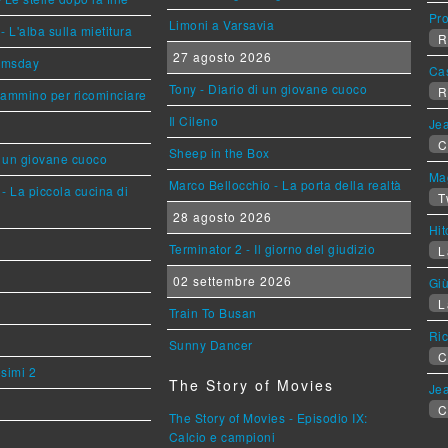
Pr
Limoni a Varsavia
L'alba sulla mietitura
R
27 agosto 2026
omsday
Ca
Tony - Diario di un giovane cuoco
R
cammino per ricominciare
Il Cileno
Jea
C
Sheep in the Box
i un giovane cuoco
Mag
Marco Bellocchio - La porta della realtà
- La piccola cucina di
T
28 agosto 2026
Hi
Terminator 2 - Il giorno del giudizio
L
02 settembre 2026
Giù
L
Train To Busan
Ric
Sunny Dancer
C
esimi 2
The Story of Movies
Jea
C
The Story of Movies - Episodio IX:
Calcio e campioni