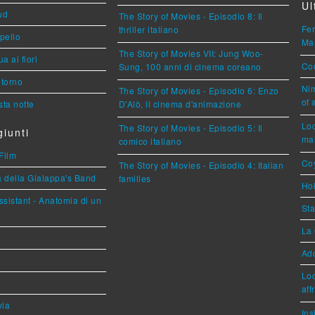
Ul
ud
The Story of Movies - Episodio 8: Il
Fer
thriller italiano
ppello
Mar
The Story of Movies VII: Jung Woo-
a ai fiori
Cou
Sung, 100 anni di cinema coreano
torno
Nim
The Story of Movies - Episodio 6: Enzo
of 
ta notte
D'Alò, il cinema d'animazione
Loc
The Story of Movies - Episodio 5: Il
iunti
mar
comico italiano
Film
Coy
The Story of Movies - Episodio 4: Italian
a della Gialappa's Band
families
Hok
sistant - Anatomia di un
Sta
La 
Ad
Loc
aff
via
Ins