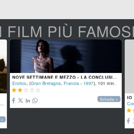
I FILM PIÙ FAMOS
NOVE SETTIMANE E MEZZO - LA CONCLUSIONE
Erotico
, (
Gran Bretagna
,
Francia
-
1997
), 101 min.





IO
Scheda »
-
1998
), 103 min.
Co

 »