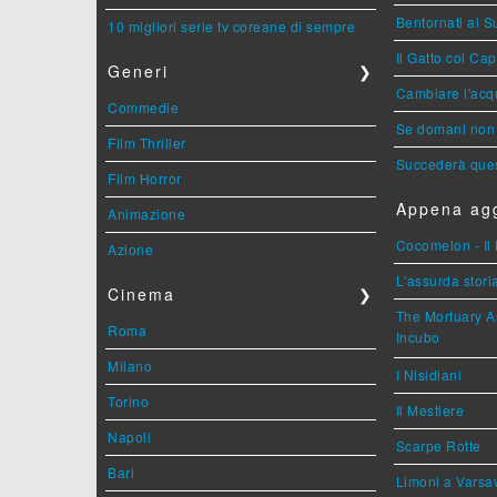
Bentornati al S
10 migliori serie tv coreane di sempre
Il Gatto col Ca
Generi
❯
Cambiare l'acqu
Commedie
Se domani non 
Film Thriller
Succederà ques
Film Horror
Appena agg
Animazione
Cocomelon - Il 
Azione
L'assurda stori
Cinema
❯
The Mortuary As
Roma
Incubo
Milano
I Nisidiani
Torino
Il Mestiere
Napoli
Scarpe Rotte
Bari
Limoni a Varsa