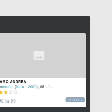
I
 AMO ANDREA
FANTAGHIR
mmedia
, (
Italia
-
2000
), 95 min.
Fantastico
, (





Scheda »