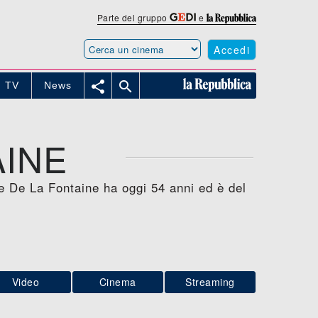
Parte del gruppo
e
Accedi


TV
News
AINE
he De La Fontaine ha oggi 54 anni ed è del
Video
Cinema
Streaming