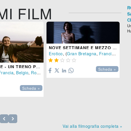
MI FILM
R
S
C
Un
H
NOVE SETTIMANE E MEZZO - LA CONCLUSIONE
Erotico
, (
Gran Bretagna
,
Francia
-
1997
)





TRAIN DE VIE - UN TRENO PER VIVERE
Scheda »
Francia
,
Belgio
,
Romania
,
Israele
,
Paesi Bassi
-
1998
), 103 min.
FA

Fa
Scheda »

Vai alla filmografia completa »