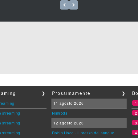
reaming
❯
Prossimamente
❯
Bo
streaming
11 agosto 2026
n streaming
Nimrods
n streaming
12 agosto 2026
n streaming
Robin Hood - Il prezzo del sangue