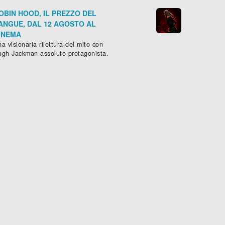
OBIN HOOD, IL PREZZO DEL
ANGUE, DAL 12 AGOSTO AL
INEMA
a visionaria rilettura del mito con
ugh Jackman assoluto protagonista.
, 101 min.
NTAGHIRÒ 4
ntastico
, (
Italia
-
1994
)
Scheda »