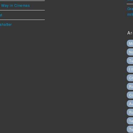
he Way in Cinemas
Gra
mil
st
shatter
Ar
Mi
N
Tu
I 
C
Ro
Ci
Au
R
Te
Tu