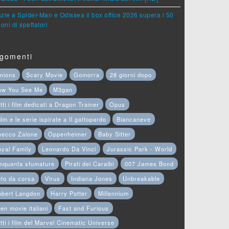
zie a Spider-Man e Odissea il box office 2026 supera i 50
ioni di spettatori
gomenti
nions
Scary Movie
Gomorra
28 giorni dopo
ow You See Me
M3gan
tti i film dedicati a Dragon Trainer
Opus
film e le serie ispirate a Il gattopardo
Biancaneve
hecco Zalone
Oppenheimer
Baby Sitter
yal Family
Leonardo Da Vinci
Jurassic Park - World
nquanta sfumature
Pirati dei Caraibi
007 James Bond
to da corsa
Virus
Indiana Jones
Unbreakable
obert Langdon
Harry Potter
Millennium
en movie italiani
Fast and Furious
tti i film del Marvel Cinematic Universe