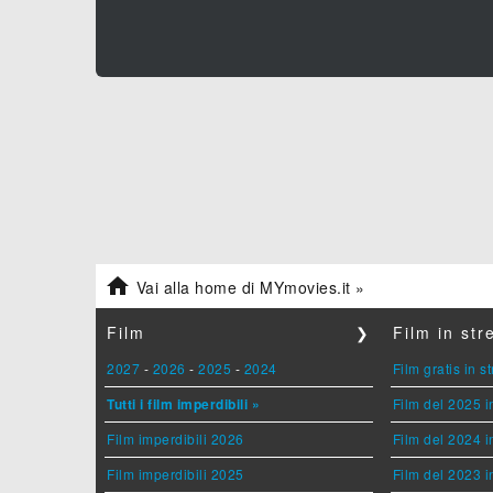

Vai alla home di MYmovies.it »
Film
❯
Film in st
2027
-
2026
-
2025
-
2024
Film gratis in 
Tutti i film imperdibili »
Film del 2025 i
Film imperdibili 2026
Film del 2024 i
Film imperdibili 2025
Film del 2023 i