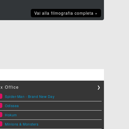
Vai alla filmografia completa »
x Office
❯
1
Spider-Man - Brand New Day
2
Odissea
3
Hokum
4
Minions & Monsters