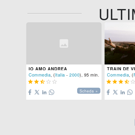
ULTI
IO AMO ANDREA
Commedia
, (
Italia
-
2000
), 95 min.
Commedia
, (









Scheda »