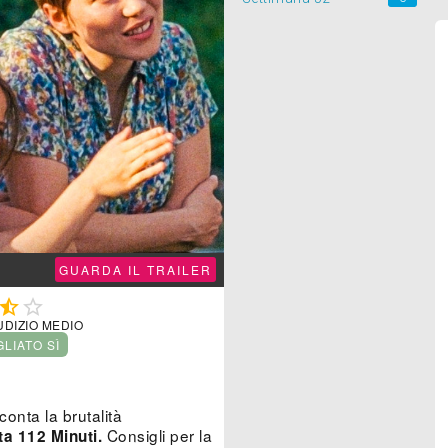
GUARDA IL TRAILER


UDIZIO MEDIO
GLIATO SÌ
onta la brutalità
Consigli per la
ta 112 Minuti.