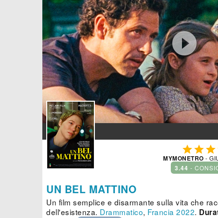




MYMONETRO
- GI
3.44
- CONSI
UN BEL MATTINO
Un film semplice e disarmante sulla vita che racc
dell'esistenza.
Drammatico
,
Francia
2022
.
Dura