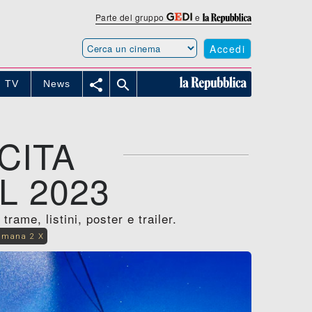
Parte del gruppo
e
Accedi


TV
News
CITA
L 2023
rame, listini, poster e trailer.
imana 2 X