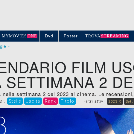
Dvd
Poster
MYMOVIE
S
ONE
TROV
A
STREAMING
ogle »
ENDARIO FILM US
 SETTIMANA 2 DE
 nella settimana 2 del 2023 al cinema. Le recensioni, t
er:
Stelle
Uscita
Rank
Titolo
Filtri attivi:
2023 X
Sett