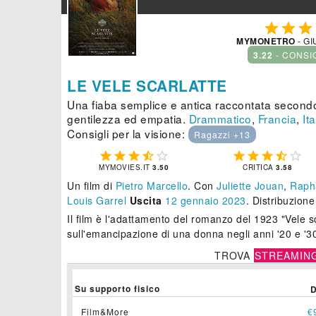



MYMONETRO
- GI
3.22
- CONSI
LE VELE SCARLATTE
Una fiaba semplice e antica raccontata second
gentilezza ed empatia.
Drammatico
,
Francia
,
Ita
Consigli per la visione:
Ragazzi +13










MYMOVIES.IT
3.50
CRITICA
3.58
Un film di
Pietro Marcello
.
Con
Juliette Jouan
,
Rapha
Louis Garrel
Uscita
12
gennaio 2023
. Distribuzion
Il film è l'adattamento del romanzo del 1923 "Vele sc
sull'emancipazione di una donna negli anni '20 e '3
TROVA
STREAMIN
Su supporto fisico
Film&More
€