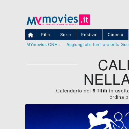

Film
Serie
Festival
Cinema
MYmovies ONE »
Aggiungi alle fonti preferite Go
CAL
NELLA
Calendario dei
in uscita
9 film
ordina p