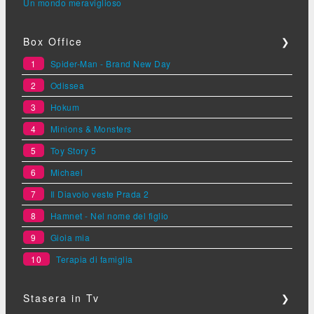
Un mondo meraviglioso
Box Office
❯
1
Spider-Man - Brand New Day
2
Odissea
3
Hokum
4
Minions & Monsters
5
Toy Story 5
6
Michael
7
Il Diavolo veste Prada 2
8
Hamnet - Nel nome del figlio
9
Gioia mia
10
Terapia di famiglia
Stasera in Tv
❯