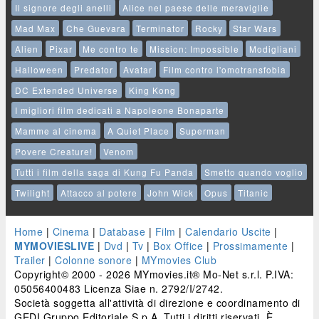
Il signore degli anelli
Alice nel paese delle meraviglie
Mad Max
Che Guevara
Terminator
Rocky
Star Wars
Alien
Pixar
Me contro te
Mission: Impossible
Modigliani
Halloween
Predator
Avatar
Film contro l'omotransfobia
DC Extended Universe
King Kong
I migliori film dedicati a Napoleone Bonaparte
Mamme al cinema
A Quiet Place
Superman
Povere Creature!
Venom
Tutti i film della saga di Kung Fu Panda
Smetto quando voglio
Twilight
Attacco al potere
John Wick
Opus
Titanic
Home
|
Cinema
|
Database
|
Film
|
Calendario Uscite
|
MYMOVIESLIVE
|
Dvd
|
Tv
|
Box Office
|
Prossimamente
|
Trailer
|
Colonne sonore
|
MYmovies Club
Copyright© 2000 - 2026 MYmovies.it® Mo-Net s.r.l. P.IVA:
05056400483 Licenza Siae n. 2792/I/2742.
Società soggetta all'attività di direzione e coordinamento di
GEDI Gruppo Editoriale S.p.A. Tutti i diritti riservati. È