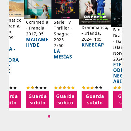
rammatico
Serie TV,
Commedia
 Germania,
Drammatico,
Thriller -
- Francia,
Fantasci
rancia,
- Irlanda,
Spagna,
2017, 95'
Drammat
025, 99'
2024, 105'
MADAME
2023,
- Danima
ADY
KNEECAP
HYDE
7x60'
Islanda,
AZCA -
LA
Norvegi
A
MESÍAS
2024, 10
IGNORA
ETERNA
ELLE
ODISS
INEE
NEGLI
ABISSI
Guarda
Guarda
Guarda
Guarda
Guar
subito
subito
subito
subito
subi