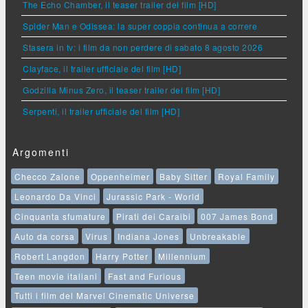
The Echo Chamber, il teaser trailer del film [HD]
Spider Man e Odissea: la super coppia continua a correre
Stasera in tv: i film da non perdere di sabato 8 agosto 2026
Clayface, il trailer ufficiale del film [HD]
Godzilla Minus Zero, il teaser trailer del film [HD]
Serpenti, il trailer ufficiale del film [HD]
Argomenti
Checco Zalone
Oppenheimer
Baby Sitter
Royal Family
Leonardo Da Vinci
Jurassic Park - World
Cinquanta sfumature
Pirati dei Caraibi
007 James Bond
Auto da corsa
Virus
Indiana Jones
Unbreakable
Robert Langdon
Harry Potter
Millennium
Teen movie italiani
Fast and Furious
Tutti i film del Marvel Cinematic Universe