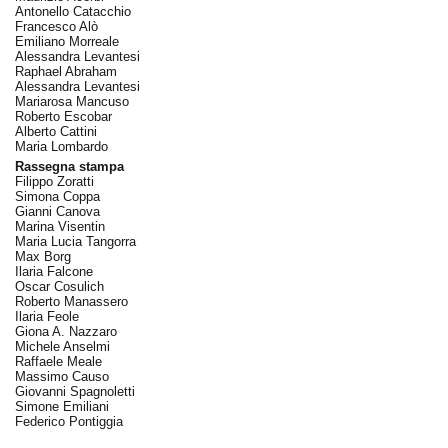
Antonello Catacchio
Francesco Alò
Emiliano Morreale
Alessandra Levantesi
Raphael Abraham
Alessandra Levantesi
Mariarosa Mancuso
Roberto Escobar
Alberto Cattini
Maria Lombardo
Rassegna stampa
Filippo Zoratti
Simona Coppa
Gianni Canova
Marina Visentin
Maria Lucia Tangorra
Max Borg
Ilaria Falcone
Oscar Cosulich
Roberto Manassero
Ilaria Feole
Giona A. Nazzaro
Michele Anselmi
Raffaele Meale
Massimo Causo
Giovanni Spagnoletti
Simone Emiliani
Federico Pontiggia