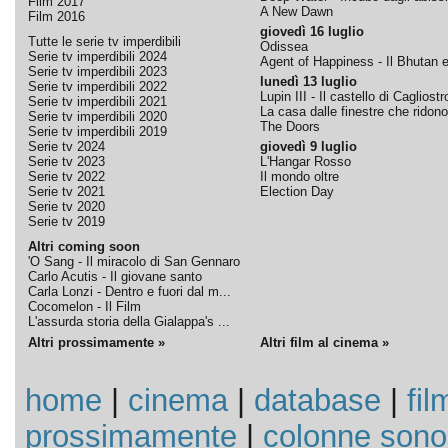
Film 2017
A New Dawn
Film 2016
giovedì 16 luglio
Tutte le serie tv imperdibili
Odissea
Serie tv imperdibili 2024
Agent of Happiness - Il Bhutan e 
Serie tv imperdibili 2023
lunedì 13 luglio
Serie tv imperdibili 2022
Lupin III - Il castello di Cagliostr
Serie tv imperdibili 2021
La casa dalle finestre che ridono
Serie tv imperdibili 2020
The Doors
Serie tv imperdibili 2019
Serie tv 2024
giovedì 9 luglio
Serie tv 2023
L'Hangar Rosso
Serie tv 2022
Il mondo oltre
Serie tv 2021
Election Day
Serie tv 2020
Serie tv 2019
Altri coming soon
'O Sang - Il miracolo di San Gennaro
Carlo Acutis - Il giovane santo
Carla Lonzi - Dentro e fuori dal m...
Cocomelon - Il Film
L'assurda storia della Gialappa's ...
Altri prossimamente »
Altri film al cinema »
home
|
cinema
|
database
|
fil
prossimamente
|
colonne sono