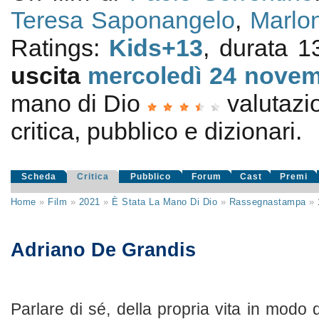
Teresa Saponangelo
,
Marlo
Ratings:
Kids+13
, durata 1
uscita
mercoledì 24
novem
mano di Dio
valutaz
critica, pubblico e dizionari.
Scheda
Critica
Pubblico
Forum
Cast
Premi
Home
»
Film
»
2021
»
È Stata La Mano Di Dio
»
Rassegnastampa
»
Adriano De Grandis
Parlare di sé, della propria vita in modo d