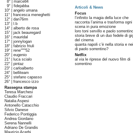
8° |
marce84
9° |
fidejabba
Articoli & News
10° |
angelo umana
Focus
11° |
francesca meneghetti
l’infinito la magia della luce che
12° |
dan76rm
racconta l’anima e trasforma ogni
13° |
l.b
scena in pura emozione
14° |
alberto de rosa
loro toni servillo e paolo sorrentin
15° |
jack beauregard
storia breve di un duo fedele di gi
16° |
mauridal
del cinema
17° |
jonnylogan
quanta napoli c’è nella storia e nei
18° |
fabrizio friuli
di paolo sorrentino?
19° |
rene''''''''52
20° |
eugenio
Netflix
21° |
luca scialo
al via le riprese del nuovo film di
22° |
pintaz
sorrentino
23° |
carloalberto
24° |
belliteam
25° |
stefano capasso
26° |
francesco izzo
Rassegna stampa
Teresa Marchesi
Claudio Fraccari
Natalia Aspesi
Antonello Catacchio
Silvio Danese
Federico Pontiggia
Andrea Giordano
Serena Nannelli
Adriano De Grandis
Maurizio Acerbi