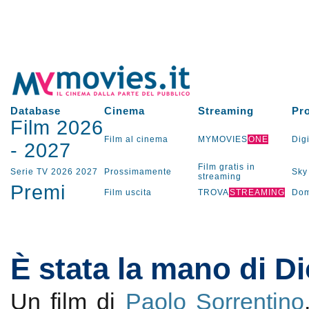
Database
Cinema
Streaming
Pr
Film 2026
Film al cinema
MYMOVIES
ONE
Digi
-
2027
Film gratis in
Serie TV
2026
2027
Prossimamente
Sky
streaming
Premi
Film uscita
TROVA
STREAMING
Dom
È stata la mano di D
Un film di
Paolo Sorrentino