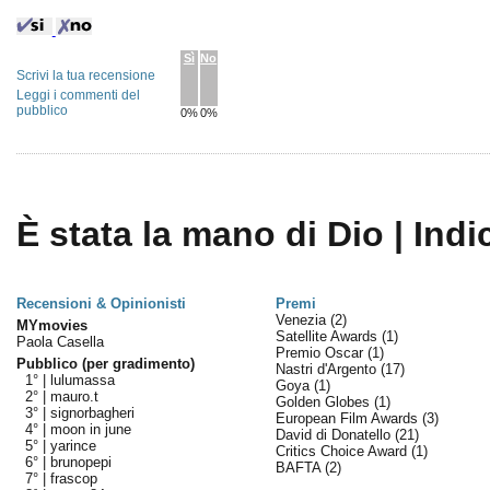
Sì
No
Scrivi la tua recensione
Leggi i commenti del
pubblico
0%
0%
È stata la mano di Dio | Indi
Recensioni & Opinionisti
Premi
Venezia
(2)
MYmovies
Satellite Awards
(1)
Paola Casella
Premio Oscar
(1)
Pubblico (per gradimento)
Nastri d'Argento
(17)
1° |
lulumassa
Goya
(1)
2° |
mauro.t
Golden Globes
(1)
3° |
signorbagheri
European Film Awards
(3)
4° |
moon in june
David di Donatello
(21)
5° |
yarince
Critics Choice Award
(1)
6° |
brunopepi
BAFTA
(2)
7° |
frascop