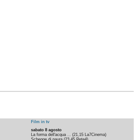
Film in tv
sabato 8 agosto
La forma dell'acqua ...
(
21,15
La7Cinema
)
Schegge di paura
(
23,45
Rete4
)