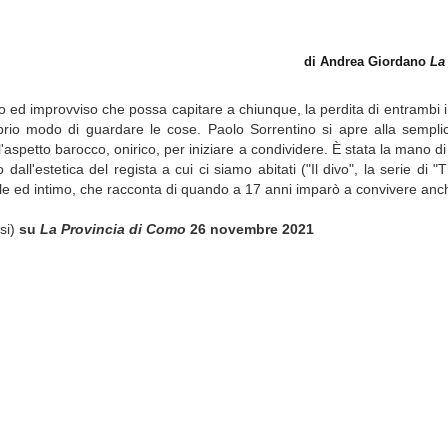
di Andrea Giordano
La
to ed improvviso che possa capitare a chiunque, la perdita di entrambi i 
io modo di guardare le cose. Paolo Sorrentino si apre alla semplic
l'aspetto barocco, onirico, per iniziare a condividere. È stata la mano di
all'estetica del regista a cui ci siamo abitati ("Il divo", la serie di
e ed intimo, che racconta di quando a 17 anni imparò a convivere anche 
usi)
su
La Provincia di Como
26 novembre 2021