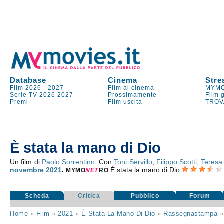
Database
Cinema
Stre
Film 2026
-
2027
Film al cinema
MYMO
Serie TV
2026
2027
Prossimamente
Film 
Premi
Film uscita
TROV
È stata la mano di Dio
Un film di
Paolo Sorrentino
. Con
Toni Servillo
,
Filippo Scotti
,
Teresa
novembre 2021
.
È stata la mano di Dio
MYMO
NE
T
RO
Scheda
Critica
Pubblico
Forum
Home
»
Film
»
2021
»
È Stata La Mano Di Dio
»
Rassegnastampa