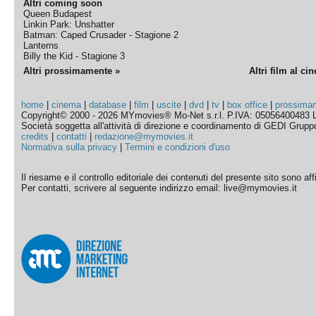
Altri coming soon
Queen Budapest
Linkin Park: Unshatter
Batman: Caped Crusader - Stagione 2
Lanterns
Billy the Kid - Stagione 3
Altri prossimamente »
Altri film al ci
home
|
cinema
|
database
|
film
|
uscite
|
dvd
|
tv
|
box office
|
prossima
Copyright© 2000 - 2026 MYmovies® Mo-Net s.r.l. P.IVA: 05056400483 L
Società soggetta all'attività di direzione e coordinamento di GEDI Gruppo E
credits
|
contatti
|
redazione@mymovies.it
Normativa sulla privacy
|
Termini e condizioni d'uso
Il riesame e il controllo editoriale dei contenuti del presente sito sono a
Per contatti, scrivere al seguente indirizzo email: live@mymovies.it