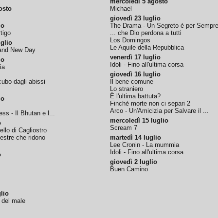
mercoledì 5 agosto
osto
Michael
giovedì 23 luglio
io
The Drama - Un Segreto è per Sempr
tigo
... che Dio perdona a tutti
Los Domingos
glio
Le Aquile della Repubblica
rand New Day
venerdì 17 luglio
io
Idoli - Fino all'ultima corsa
ia
giovedì 16 luglio
ubo dagli abissi
Il bene comune
Lo straniero
È l'ultima battuta?
io
Finchè morte non ci separi 2
Arco - Un'Amicizia per Salvare il ...
ss - Il Bhutan e l...
mercoledì 15 luglio
o
Scream 7
tello di Cagliostro
nestre che ridono
martedì 14 luglio
Lee Cronin - La mummia
Idoli - Fino all'ultima corsa
o
giovedì 2 luglio
Buen Camino
lio
o del male