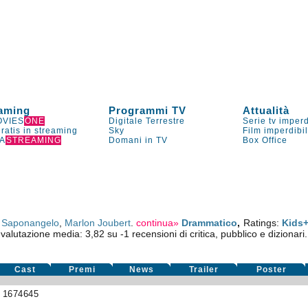
aming
Programmi TV
Attualità
VIES
ONE
Digitale Terrestre
Serie tv imperd
gratis in streaming
Sky
Film imperdibi
A
STREAMING
Domani in TV
Box Office
 Saponangelo
,
Marlon Joubert
.
continua»
Drammatico
,
Ratings:
Kids
valutazione media:
3,82
su
-1
recensioni di critica, pubblico e dizionari.
Cast
Premi
News
Trailer
Poster
»
1674645