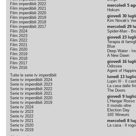
Film imperdibili 2022
mercoledì 5 ag
Film imperdibili 2021
Hokum
Film imperdibili 2020
giovedì 30 lugl
Film imperdibili 2019
Kim Novak's Ver
Film imperdibili 2018
Film imperdibili 2017
mercoledì 29 lu
Film 2024
Spider-Man - B
Film 2023
giovedì 23 lugl
Film 2022
Terapia di famigl
Film 2021
Blue
Film 2020
Deep Water - Inc
Film 2019
A New Dawn
Film 2018
giovedì 16 lugl
Film 2017
Odissea
Film 2016
Agent of Happine
Tutte le serie tv imperdibili
lunedì 13 lugli
Serie tv imperdibili 2024
Lupin III - Il cas
Serie tv imperdibili 2023
La casa dalle fi
Serie tv imperdibili 2022
The Doors
Serie tv imperdibili 2021
giovedì 9 lugli
Serie tv imperdibili 2020
L'Hangar Rosso
Serie tv imperdibili 2019
Il mondo oltre
Serie tv 2024
Election Day
Serie tv 2023
165' Mineurs
Serie tv 2022
Serie tv 2021
mercoledì 8 lug
Serie tv 2020
La casa - Il rog
Serie tv 2019