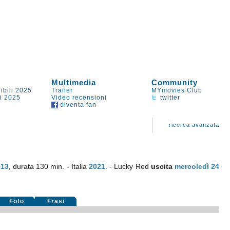
Multimedia
Community
ibili 2025
Trailer
MYmovies Club
li 2025
Video recensioni
twitter
diventa fan
ricerca avanzata
+13
, durata 130 min. - Italia
2021
. - Lucky Red
uscita
mercoledì 24
Foto
Frasi