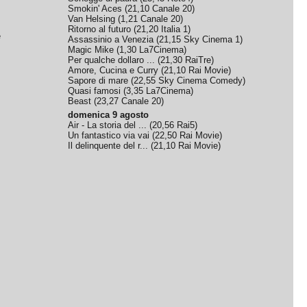
Smokin' Aces
(
21,10
Canale 20
)
Van Helsing
(
1,21
Canale 20
)
Ritorno al futuro
(
21,20
Italia 1
)
e
Assassinio a Venezia
(
21,15
Sky Cinema 1
)
Magic Mike
(
1,30
La7Cinema
)
Per qualche dollaro ...
(
21,30
RaiTre
)
Amore, Cucina e Curry
(
21,10
Rai Movie
)
Sapore di mare
(
22,55
Sky Cinema Comedy
)
Quasi famosi
(
3,35
La7Cinema
)
Beast
(
23,27
Canale 20
)
domenica 9 agosto
Air - La storia del ...
(
20,56
Rai5
)
Un fantastico via vai
(
22,50
Rai Movie
)
Il delinquente del r...
(
21,10
Rai Movie
)