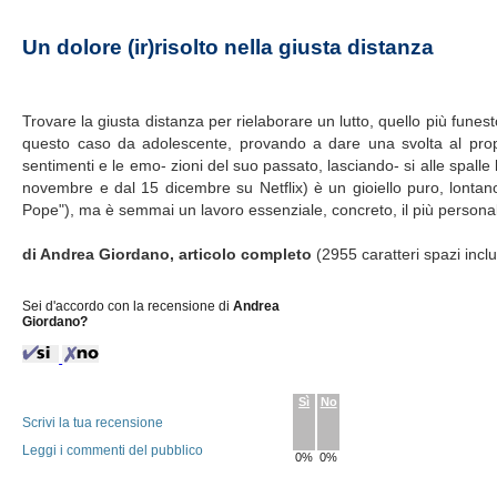
Un dolore (ir)risolto nella giusta distanza
Trovare la giusta distanza per rielaborare un lutto, quello più funes
questo caso da adolescente, provando a dare una svolta al propr
sentimenti e le emo- zioni del suo passato, lasciando- si alle spalle 
novembre e dal 15 dicembre su Netflix) è un gioiello puro, lontano d
Pope"), ma è semmai un lavoro essenziale, concreto, il più personal
di Andrea Giordano, articolo completo
(2955 caratteri spazi incl
Sei d'accordo con la recensione di
Andrea
Giordano?
Sì
No
Scrivi la tua recensione
Leggi i commenti del pubblico
0%
0%