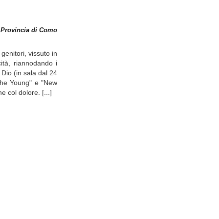
 Provincia di Como
genitori, vissuto in
ità, riannodando i
 Dio (in sala dal 24
 "The Young" e "New
col dolore. [...]