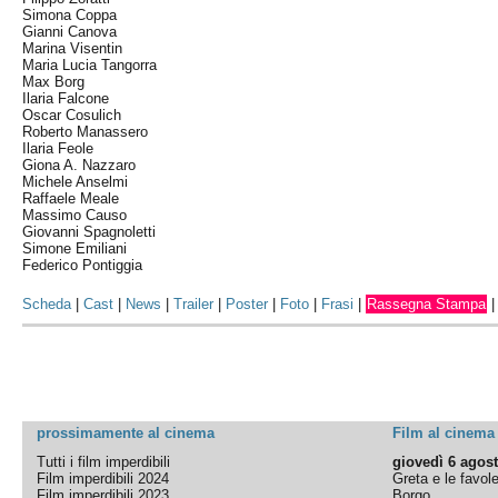
Simona Coppa
Gianni Canova
Marina Visentin
Maria Lucia Tangorra
Max Borg
Ilaria Falcone
Oscar Cosulich
Roberto Manassero
Ilaria Feole
Giona A. Nazzaro
Michele Anselmi
Raffaele Meale
Massimo Causo
Giovanni Spagnoletti
Simone Emiliani
Federico Pontiggia
Scheda
|
Cast
|
News
|
Trailer
|
Poster
|
Foto
|
Frasi
|
Rassegna Stampa
prossimamente al cinema
Film al cinema
Tutti i film imperdibili
giovedì 6 agos
Film imperdibili 2024
Greta e le favol
Film imperdibili 2023
Borgo