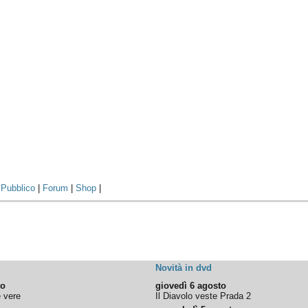
|
Pubblico
|
Forum
|
Shop
|
Novità in dvd
to
giovedì 6 agosto
e vere
Il Diavolo veste Prada 2