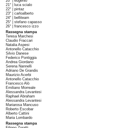
20° |
eugenio
21° |
luca scialo
22° |
pintaz
23° |
carloalberto
24° |
belliteam
25° |
stefano capasso
26° |
francesco izzo
Rassegna stampa
Teresa Marchesi
Claudio Fraccari
Natalia Aspesi
Antonello Catacchio
Silvio Danese
Federico Pontiggia
Andrea Giordano
Serena Nannelli
Adriano De Grandis
Maurizio Acerbi
Antonello Catacchio
Francesco Alò
Emiliano Morreale
Alessandra Levantesi
Raphael Abraham
Alessandra Levantesi
Mariarosa Mancuso
Roberto Escobar
Alberto Cattini
Maria Lombardo
Rassegna stampa
Filippo Zoratti