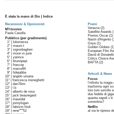
È stata la mano di Dio | Indice
Recensioni & Opinionisti
Premi
Venezia
(2)
MYmovies
Satellite Awards
(
Paola Casella
Premio Oscar
(1)
Pubblico (per gradimento)
Nastri d'Argento
(
1° |
lulumassa
Goya
(1)
2° |
mauro.t
Golden Globes
(1
3° |
signorbagheri
European Film A
4° |
moon in june
David di Donatel
5° |
yarince
Critics Choice A
6° |
brunopepi
BAFTA
(2)
7° |
frascop
8° |
marce84
9° |
fidejabba
Articoli & News
10° |
angelo umana
Focus
11° |
francesca meneghetti
l’infinito la magi
12° |
dan76rm
trasforma ogni s
13° |
l.b
loro toni servillo 
14° |
alberto de rosa
duo fedele di gig
15° |
jack beauregard
quanta napoli c’è 
16° |
mauridal
sorrentino?
17° |
jonnylogan
18° |
fabrizio friuli
Netflix
19° |
rene''''''''52
al via le riprese d