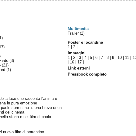
Multimedia
Trailer (2)
1)
Poster e locandine
17)
1
|
2
|
Immagini
)
1
|
2
|
3
|
4
|
5
|
6
|
7
|
8
|
9
|
10
|
11
|
1
wards
(3)
|
16
|
17
|
lo
(21)
Link esterni
ward
(1)
Pressbook completo
a della luce che racconta l’anima e
cena in pura emozione
e paolo sorrentino. storia breve di un
anti del cinema
nella storia e nei film di paolo
el nuovo film di sorrentino