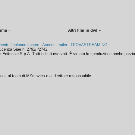
nema »
Altri film in dvd »
mente
|
colonne sonore
|
Accedi
|
trailer
|
TROVASTREAMING
|
icenza Siae n. 2792/I/2742.
ditoriale S.p.A. Tutti i diritti riservati. È vietata la riproduzione anche parzia
ffidati al team di MYmovies e al direttore responsabile.