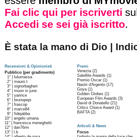
essere
membro di MYmovie
Fai clic qui per iscriverti
su
Accedi se sei già iscritto
.
È stata la mano di Dio | Indi
Recensioni & Opinionisti
Premi
Venezia
(2)
Pubblico (per gradimento)
Satellite Awards
(1)
1° |
lulumassa
Premio Oscar
(1)
2° |
mauro.t
Nastri d'Argento
(17)
3° |
signorbagheri
Goya
(1)
4° |
moon in june
Golden Globes
(1)
5° |
yarince
European Film Awards
(3)
6° |
brunopepi
David di Donatello
(21)
7° |
frascop
Critics Choice Award
(1)
8° |
marce84
BAFTA
(2)
9° |
fidejabba
10° |
angelo umana
11° |
francesca meneghetti
Articoli & News
12° |
dan76rm
13° |
l.b
Focus
14° |
alberto de rosa
l’infinito la magia della luce che