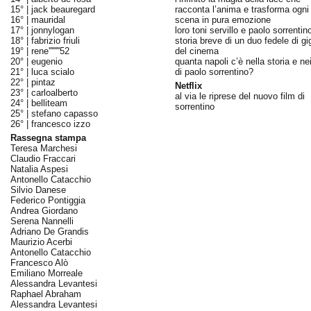
15° |
jack beauregard
racconta l’anima e trasforma ogni
16° |
mauridal
scena in pura emozione
17° |
jonnylogan
loro toni servillo e paolo sorrentin
18° |
fabrizio friuli
storia breve di un duo fedele di gi
19° |
rene''''''''52
del cinema
20° |
eugenio
quanta napoli c’è nella storia e nei
21° |
luca scialo
di paolo sorrentino?
22° |
pintaz
Netflix
23° |
carloalberto
al via le riprese del nuovo film di
24° |
belliteam
sorrentino
25° |
stefano capasso
26° |
francesco izzo
Rassegna stampa
Teresa Marchesi
Claudio Fraccari
Natalia Aspesi
Antonello Catacchio
Silvio Danese
Federico Pontiggia
Andrea Giordano
Serena Nannelli
Adriano De Grandis
Maurizio Acerbi
Antonello Catacchio
Francesco Alò
Emiliano Morreale
Alessandra Levantesi
Raphael Abraham
Alessandra Levantesi