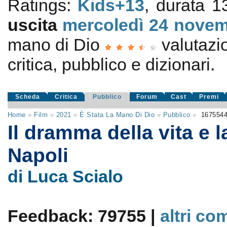
Ratings:
Kids+13
, durata 1
uscita
mercoledì 24
novem
mano di Dio
valutaz
critica, pubblico e dizionari.
Scheda
Critica
Pubblico
Forum
Cast
Premi
Home
»
Film
»
2021
»
È Stata La Mano Di Dio
»
Pubblico
»
167554
Il dramma della vita e l
Napoli
di Luca Scialo
Feedback: 79755 |
altri co