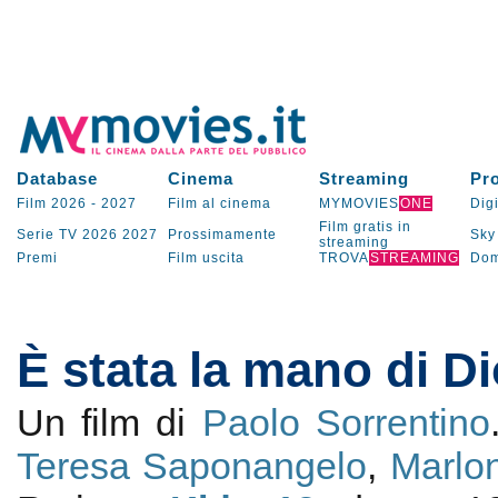
Database
Cinema
Streaming
Pr
Film 2026
-
2027
Film al cinema
MYMOVIES
ONE
Digi
Film gratis in
Serie TV
2026
2027
Prossimamente
Sky
streaming
Premi
Film uscita
TROVA
STREAMING
Dom
È stata la mano di D
Un film di
Paolo Sorrentino
Teresa Saponangelo
,
Marlo