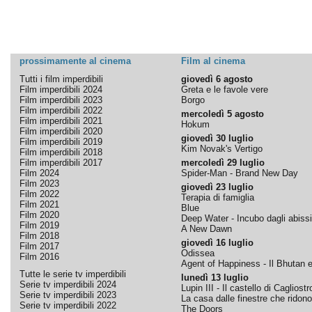
prossimamente al cinema
Film al cinema
Tutti i film imperdibili
giovedì 6 agosto
Film imperdibili 2024
Greta e le favole vere
Film imperdibili 2023
Borgo
Film imperdibili 2022
mercoledì 5 agosto
Film imperdibili 2021
Hokum
Film imperdibili 2020
giovedì 30 luglio
Film imperdibili 2019
Kim Novak's Vertigo
Film imperdibili 2018
Film imperdibili 2017
mercoledì 29 luglio
Film 2024
Spider-Man - Brand New Day
Film 2023
giovedì 23 luglio
Film 2022
Terapia di famiglia
Film 2021
Blue
Film 2020
Deep Water - Incubo dagli abissi
Film 2019
A New Dawn
Film 2018
giovedì 16 luglio
Film 2017
Odissea
Film 2016
Agent of Happiness - Il Bhutan e 
Tutte le serie tv imperdibili
lunedì 13 luglio
Serie tv imperdibili 2024
Lupin III - Il castello di Cagliostr
Serie tv imperdibili 2023
La casa dalle finestre che ridono
Serie tv imperdibili 2022
The Doors