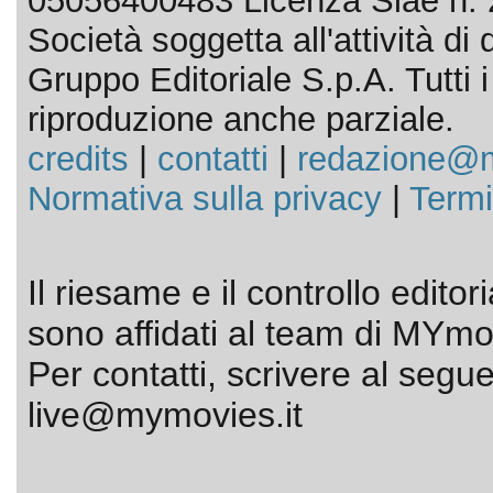
05056400483 Licenza Siae n. 
Società soggetta all'attività d
Gruppo Editoriale S.p.A. Tutti i d
riproduzione anche parziale.
credits
|
contatti
|
redazione@m
Normativa sulla privacy
|
Termi
Il riesame e il controllo editor
sono affidati al team di MYmov
Per contatti, scrivere al segue
live@mymovies.it