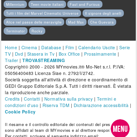
Millennium
Teen movie italiani
Fast and Furious
Tutti i film del Marvel Cinematic Universe
Il signore degli anelli
Alice nel paese delle meraviglie
Mad Max
Che Guevara
Terminator
Rocky
Home
|
Cinema
|
Database
|
Film
|
Calendario Uscite
|
Serie
TV
|
Dvd
|
Stasera in Tv
|
Box Office
|
Prossimamente
|
Trailer
|
TROVASTREAMING
Copyright© 2000 - 2026 MYmovies.it® Mo-Net s.r.l. P.IVA:
05056400483 Licenza Siae n. 2792/I/2742.
Società soggetta all'attività di direzione e coordinamento di
GEDI Gruppo Editoriale S.p.A. Tutti i diritti riservati. È vietata
la riproduzione anche parziale.
Credits
|
Contatti
|
Normativa sulla privacy
|
Termini e
condizioni d'uso
|
Riserva TDM
|
Dichiarazione accessibilità
|
Cookie Policy
Il riesame e il controllo editoriale dei contenuti del presente sito
sono affidati al team di MYmovies e al direttore responsabile.
Per contatti, scrivere al seguente indirizzo email: