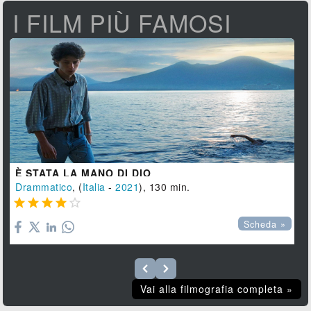
I FILM PIÙ FAMOSI
È STATA LA MANO DI DIO
Drammatico
, (
Italia
-
2021
), 130 min.





Scheda »
Vai alla filmografia completa »