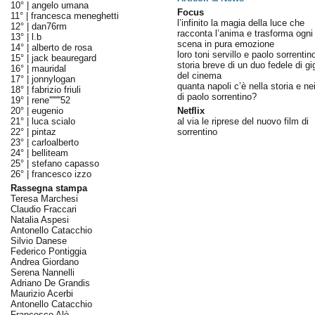
10° |
angelo umana
Focus
11° |
francesca meneghetti
l’infinito la magia della luce che
12° |
dan76rm
racconta l’anima e trasforma ogni
13° |
l.b
scena in pura emozione
14° |
alberto de rosa
loro toni servillo e paolo sorrentin
15° |
jack beauregard
storia breve di un duo fedele di gi
16° |
mauridal
del cinema
17° |
jonnylogan
quanta napoli c’è nella storia e nei
18° |
fabrizio friuli
di paolo sorrentino?
19° |
rene''''''''52
20° |
eugenio
Netflix
21° |
luca scialo
al via le riprese del nuovo film di
22° |
pintaz
sorrentino
23° |
carloalberto
24° |
belliteam
25° |
stefano capasso
26° |
francesco izzo
Rassegna stampa
Teresa Marchesi
Claudio Fraccari
Natalia Aspesi
Antonello Catacchio
Silvio Danese
Federico Pontiggia
Andrea Giordano
Serena Nannelli
Adriano De Grandis
Maurizio Acerbi
Antonello Catacchio
Francesco Alò