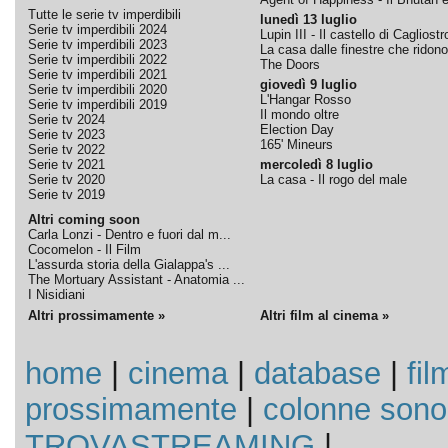
Tutte le serie tv imperdibili
lunedì 13 luglio
Serie tv imperdibili 2024
Lupin III - Il castello di Cagliostr
Serie tv imperdibili 2023
La casa dalle finestre che ridono
Serie tv imperdibili 2022
The Doors
Serie tv imperdibili 2021
giovedì 9 luglio
Serie tv imperdibili 2020
L'Hangar Rosso
Serie tv imperdibili 2019
Il mondo oltre
Serie tv 2024
Election Day
Serie tv 2023
165' Mineurs
Serie tv 2022
Serie tv 2021
mercoledì 8 luglio
Serie tv 2020
La casa - Il rogo del male
Serie tv 2019
Altri coming soon
Carla Lonzi - Dentro e fuori dal m...
Cocomelon - Il Film
L'assurda storia della Gialappa's ...
The Mortuary Assistant - Anatomia ...
I Nisidiani
Altri prossimamente »
Altri film al cinema »
home
|
cinema
|
database
|
fil
prossimamente
|
colonne sono
TROVASTREAMING
|