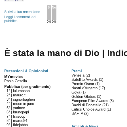
Sì
No
Scrivi la tua recensione
Leggi i commenti del
pubblico
0%
0%
È stata la mano di Dio | Indi
Recensioni & Opinionisti
Premi
Venezia
(2)
MYmovies
Satellite Awards
(1)
Paola Casella
Premio Oscar
(1)
Pubblico (per gradimento)
Nastri d'Argento
(17)
1° |
lulumassa
Goya
(1)
2° |
mauro.t
Golden Globes
(1)
3° |
signorbagheri
European Film Awards
(3)
4° |
moon in june
David di Donatello
(21)
5° |
yarince
Critics Choice Award
(1)
6° |
brunopepi
BAFTA
(2)
7° |
frascop
8° |
marce84
9° |
fidejabba
Articoli & News