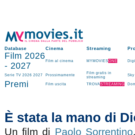
Database
Cinema
Streaming
Pr
Film 2026
Film al cinema
MYMOVIES
ONE
Digi
-
2027
Film gratis in
Serie TV
2026
2027
Prossimamente
Sky
streaming
Premi
Film uscita
TROVA
STREAMING
Dom
È stata la mano di D
Un film di
Paolo Sorrentino