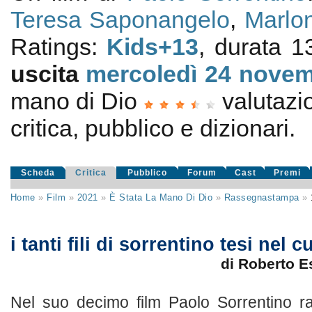
Teresa Saponangelo
,
Marlo
Ratings:
Kids+13
, durata 1
uscita
mercoledì 24
novem
mano di Dio
valutaz
critica, pubblico e dizionari.
Scheda
Critica
Pubblico
Forum
Cast
Premi
Home
»
Film
»
2021
»
È Stata La Mano Di Dio
»
Rassegnastampa
»
i tanti fili di sorrentino tesi nel 
di Roberto 
Nel suo decimo film Paolo Sorrentino r