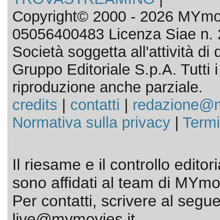
Copyright© 2000 - 2026 MYmov
05056400483 Licenza Siae n. 
Società soggetta all'attività d
Gruppo Editoriale S.p.A. Tutti i d
riproduzione anche parziale.
credits
|
contatti
|
redazione@m
Normativa sulla privacy
|
Termi
Il riesame e il controllo editor
sono affidati al team di MYmov
Per contatti, scrivere al segue
live@mymovies.it