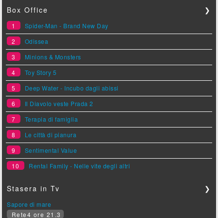
Box Office
❯
1
Spider-Man - Brand New Day
2
Odissea
3
Minions & Monsters
4
Toy Story 5
5
Deep Water - Incubo dagli abissi
6
Il Diavolo veste Prada 2
7
Terapia di famiglia
8
Le città di pianura
9
Sentimental Value
10
Rental Family - Nelle vite degli altri
Stasera in Tv
❯
Sapore di mare
Rete4 ore 21.3