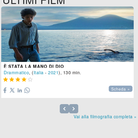
È STATA LA MANO DI DIO
Drammatico
, (
Italia
-
2021
), 130 min.





Scheda »
Vai alla filmografia completa »