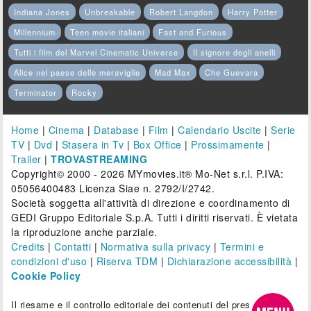
Indiana Jones
Unbreakable
Robert Langdon
Harry Potter
Millennium
Teen movie italiani
Fast and Furious
Tutti i film del Marvel Cinematic Universe
Il signore degli anelli
Alice nel paese delle meraviglie
Mad Max
Che Guevara
Terminator
Rocky
Home
|
Cinema
|
Database
|
Film
|
Calendario Uscite
|
Serie
TV
|
Dvd
|
Stasera in Tv
|
Box Office
|
Prossimamente
|
Trailer
|
TROVASTREAMING
Copyright© 2000 - 2026 MYmovies.it® Mo-Net s.r.l. P.IVA:
05056400483 Licenza Siae n. 2792/I/2742.
Società soggetta all'attività di direzione e coordinamento di
GEDI Gruppo Editoriale S.p.A. Tutti i diritti riservati. È vietata
la riproduzione anche parziale.
Credits
|
Contatti
|
Normativa sulla privacy
|
Termini e
condizioni d'uso
|
Riserva TDM
|
Dichiarazione accessibilità
|
Cookie Policy
Il riesame e il controllo editoriale dei contenuti del presente sito