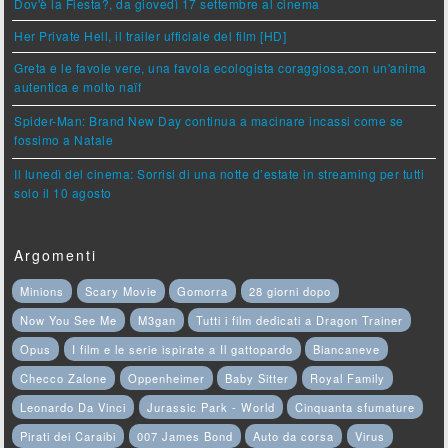
Dov'è la Fiesta?, da giovedì 17 settembre al cinema
Her Private Hell, il trailer ufficiale del film [HD]
Greta e le favole vere, una favola ecologista coraggiosa,con un'anima
autentica e molto naïf
Spider-Man: Brand New Day continua a macinare incassi come se
fossimo a Natale
Il lunedì del cinema: Sorrisi di una notte d’estate in streaming per tutti
solo il 10 agosto
Argomenti
Minions
Scary Movie
Gomorra
28 giorni dopo
Now You See Me
M3gan
Tutti i film dedicati a Dragon Trainer
Opus
I film e le serie ispirate a Il gattopardo
Biancaneve
Checco Zalone
Oppenheimer
Baby Sitter
Royal Family
Leonardo Da Vinci
Jurassic Park - World
Cinquanta sfumature
Pirati dei Caraibi
007 James Bond
Auto da corsa
Virus