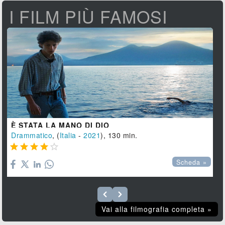
I FILM PIÙ FAMOSI
È STATA LA MANO DI DIO
Drammatico
, (
Italia
-
2021
), 130 min.





Scheda »
Vai alla filmografia completa »