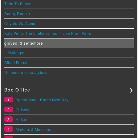
Train To Busan
Sunny Dancer
Coyote Vs. Acme
Katy Perry: The Lifetimes Tour - Live From Paris
giovedì 3 settembre
Il Malloppo
Silent Friend
Un mondo meraviglioso
Box Office
❯
1
Spider-Man - Brand New Day
2
Odissea
3
Hokum
4
Minions & Monsters