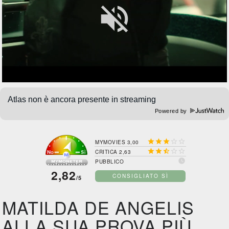

Powered by





MYMOVIES 3,00





CRITICA 2,63

PUBBLICO
2,82
CONSIGLIATO SÌ
/5
MATILDA DE ANGELIS
ALLA SUA PROVA PIÙ