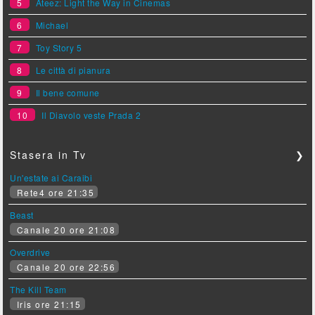
5
Ateez: Light the Way in Cinemas
6
Michael
7
Toy Story 5
8
Le città di pianura
9
Il bene comune
10
Il Diavolo veste Prada 2
Stasera in Tv
❯
Un'estate ai Caraibi
Rete4 ore 21:35
Beast
Canale 20 ore 21:08
Overdrive
Canale 20 ore 22:56
The Kill Team
Iris ore 21:15