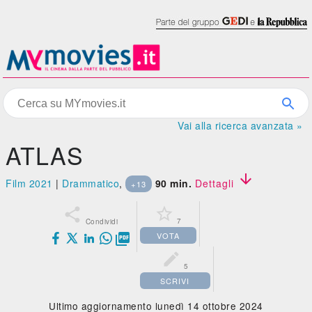
Vai alla ricerca avanzata »
ATLAS

Film 2021
|
Drammatico
,
90 min.
Dettagli
+13


7
Condividi
VOTA


5
SCRIVI
Ultimo aggiornamento lunedì 14 ottobre 2024