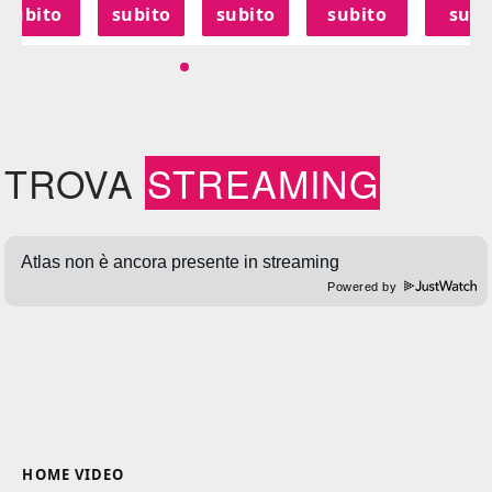
subito
subito
subito
subito
subi
TROVA
STREAMING
Powered by
HOME VIDEO