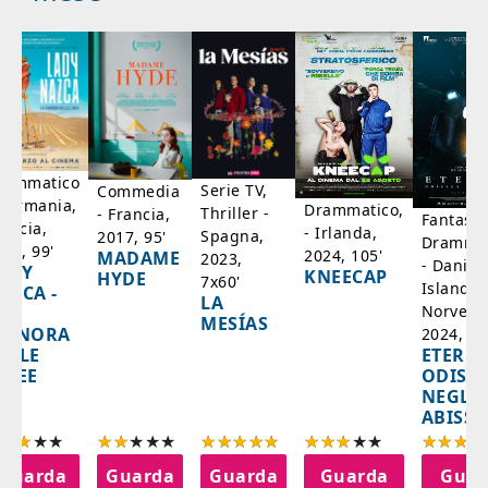
rammatico
Serie TV,
Commedia
 Germania,
Drammatico,
Thriller -
- Francia,
Fantasci
rancia,
- Irlanda,
Spagna,
2017, 95'
Drammat
025, 99'
2024, 105'
MADAME
2023,
- Danim
ADY
KNEECAP
HYDE
7x60'
Islanda,
AZCA -
LA
Norvegi
A
MESÍAS
IGNORA
2024, 10
ETERNA
ELLE
ODISS
INEE
NEGLI
ABISSI
Guarda
Guarda
Guarda
Guarda
Guar