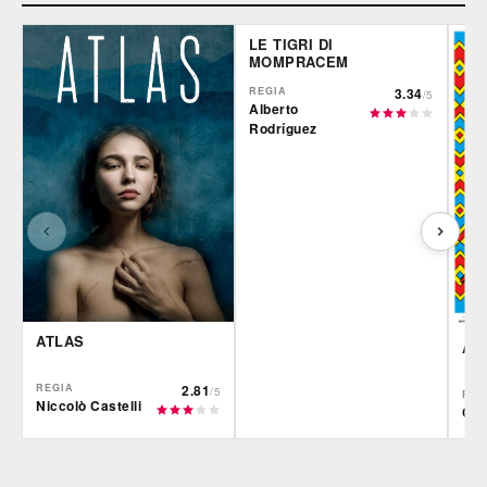
LE TIGRI DI
MOMPRACEM
REGIA
3.34
/5
Alberto
Rodríguez
ATLAS
AR
REGIA
2.81
/5
REG
Niccolò Castelli
Ciro
CG | tv
Film&More
IBS
DVD
DVD