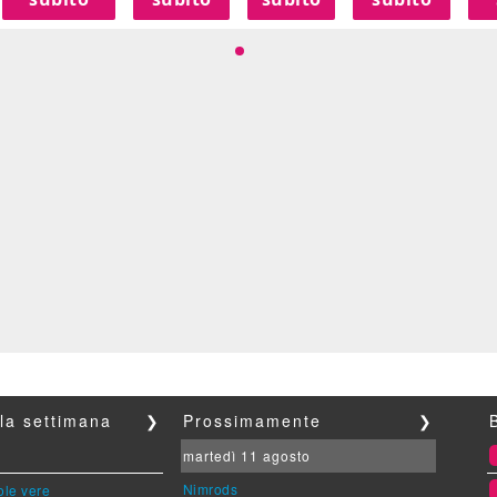
lla settimana
❯
Prossimamente
❯
martedì 11 agosto
Nimrods
ole vere