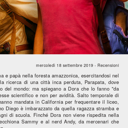
mercoledì 18 settembre 2019 -
Recensioni
a e papà nella foresta amazzonica, esercitandosi nel
alla ricerca di una città inca perduta, Parapata, dove
esto del mondo: ma spiegano a Dora che lo fanno "da
resse scientifico e non per avidità. Salto temporale di
hanno mandata in California per frequentare il liceo,
ino Diego è imbarazzato da quella ragazza stramba e
gni di scuola. Finché Dora non viene rispedita nella
 secchiona Sammy e al nerd Andy, da mercenari che
ta.