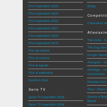
Film imperdibili 2024
Borgo
Film imperdibili 2023
Competiti
Film imperdibili 2022
Calendario de
Film imperdibili 2021
Attesissim
Film imperdibili 2020
The Invite - Il
Film imperdibili 2019
The Dog Stars 
Film da vedere
Hunger Games 
Film al cinema
Avengers - 
Film di agosto
Santiago - U
Film di settembre
ricominciare
Novità in Dvd
Resident Evil
Serie TV
Tony - Diario
Spezie e Bugi
Serie TV imperdibili 2025
Mehdi
Serie TV imperdibili 2024