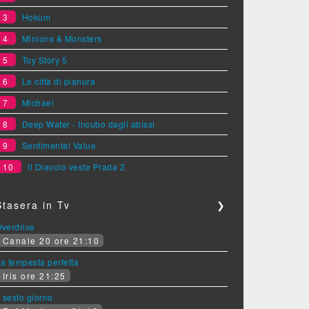
3
Hokum
4
Minions & Monsters
5
Toy Story 5
6
Le città di pianura
7
Michael
8
Deep Water - Incubo dagli abissi
9
Sentimental Value
10
Il Diavolo veste Prada 2
Stasera in Tv
❯
verdrive
Canale 20 ore 21:10
a tempesta perfetta
Iris ore 21:25
l sesto giorno