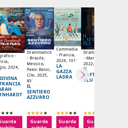
Dramma
- Franc
2023, 1
MON
CRIME 
COLP
SONO 
Commedia
Drammatico
Drammatico
- Francia,
grafico -
- Brasile,
- Marocco,
2024, 101'
ncia,
Messico,
2022, 122'
LA
gio, 2024,
IL
Paesi Bassi,
GAZZA
CAFTANO
Cile, 2025,
LADRA
 DIVINA
BLU
85'
 FRANCIA
IL
SARAH
SENTIERO
RNHARDT
AZZURRO
Guarda
Guarda
Guarda
Guarda
Gua
subito
subito
subito
subito
sub