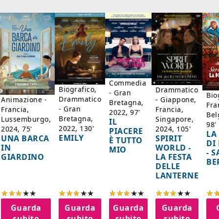
Commedia
Biografico,
Drammatico
- Gran
Bio
Drammatico
Animazione -
- Giappone,
Bretagna,
Fra
- Gran
Francia,
Francia,
2022, 97'
Bel
Bretagna,
Lussemburgo,
Singapore,
IL
98'
2022, 130'
2024, 75'
2024, 105'
PIACERE
LA
EMILY
UNA BARCA
SPIRIT
È TUTTO
DI
IN
WORLD -
MIO
- 
GIARDINO
LA FESTA
BE
DELLE
LANTERNE
Guarda
Guarda
Guarda
Guarda
subito
subito
subito
subito