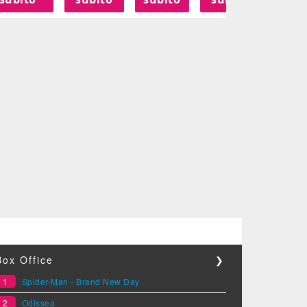
Box Office
❯
1
Spider-Man - Brand New Day
2
Odissea