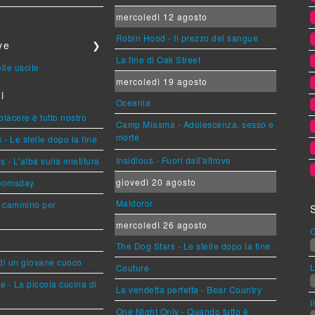
mercoledì 12 agosto
Robin Hood - Il prezzo del sangue
ve
❯
La fine di Oak Street
lle uscite
mercoledì 19 agosto
i
Oceania
 piacere è tutto nostro
Camp Miasma - Adolescenza, sesso e
morte
- Le stelle dopo la fine
Insidious - Fuori dall'altrove
- L'alba sulla mietitura
giovedì 20 agosto
Doomsday
Maldoror
n cammino per
mercoledì 26 agosto
O
The Dog Stars - Le stelle dopo la fine
 di un giovane cuoco
L
Couture
e - La piccola cucina di
La vendetta perfetta - Bear Country
I
One Night Only - Quando tutto è