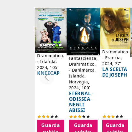
Drammatico
Drammatico,
- Francia,
Fantascienza,
- Irlanda,
2024, 77'
Drammatico,
2024, 105'
LA SCELTA
- Danimarca,
KNEECAP
DI JOSEPH
Islanda,
Norvegia,
2024, 100'
ETERNAL -
ODISSEA
NEGLI
ABISSI
Guarda
Guarda
Guarda
subito
subito
subito