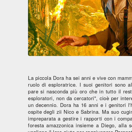
La piccola Dora ha sei anni e vive con mamm
ruolo di esploratrice. I suoi genitori sono 
pare si nasconda più oro che in tutto il r
esploratori, non da cercatori", cioè per inte
un decennio. Dora ha 16 anni e i genitori l'
ospite degli zii Nico e Sabrina. Ma suo cug
impreparata a gestire i rapporti con i compa
foresta amazzonica insieme a Diego, alla
vogliono il loro aiuto per raggiungere Parapa