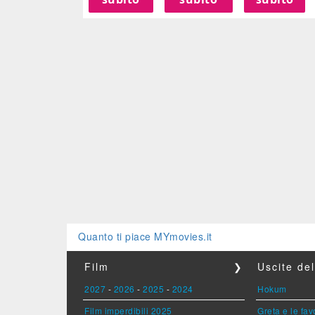
Quanto ti piace MYmovies.it
Film
❯
Uscite de
2027
-
2026
-
2025
-
2024
Hokum
Film imperdibili 2025
Greta e le fav