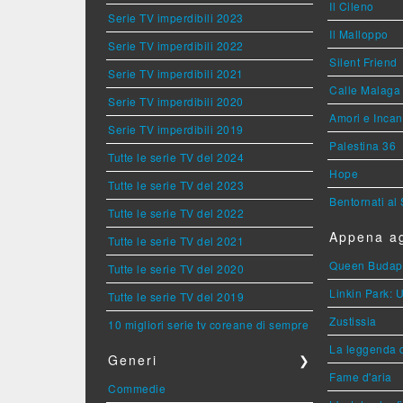
Il Cileno
Serie TV imperdibili 2023
Il Malloppo
Serie TV imperdibili 2022
Silent Friend
Serie TV imperdibili 2021
Calle Malaga
Serie TV imperdibili 2020
Amori e Incan
Serie TV imperdibili 2019
Palestina 36
Tutte le serie TV del 2024
Hope
Tutte le serie TV del 2023
Bentornati al
Tutte le serie TV del 2022
Appena ag
Tutte le serie TV del 2021
Queen Budap
Tutte le serie TV del 2020
Linkin Park: 
Tutte le serie TV del 2019
Zustissia
10 migliori serie tv coreane di sempre
La leggenda 
Generi
❯
Fame d'aria
Commedie