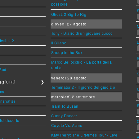
possibile
S
Ghost: 2 Big To Rig
giovedì 27 agosto
M
Tony - Diario di un giovane cuoco
tesimi 2
L
Il Cileno
Sheep in the Box
I
Marco Bellocchio - La porta della
realtà
 Sud
S
venerdì 28 agosto
giunti
❯
Terminator 2 - Il giorno del giudizio
M
est
mercoledì 2 settembre
Unshatter
S
Train To Busan
Sunny Dancer
del deserto
C
Coyote Vs. Acme
Katy Perry: The Lifetimes Tour - Live
A