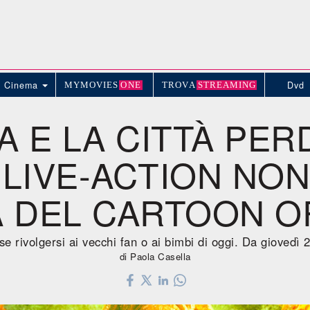
Cinema
Dvd
MYMOVIE
S
ONE
TROV
A
STREAMING
 E LA CITTÀ PER
 LIVE-ACTION NON
A DEL CARTOON O
 se rivolgersi ai vecchi fan o ai bimbi di oggi. Da giovedì
di Paola Casella