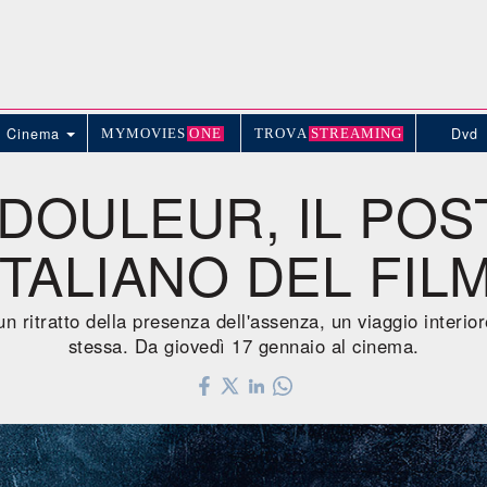
Cinema
Dvd
MYMOVIE
S
ONE
TROV
A
STREAMING
 DOULEUR, IL PO
ITALIANO DEL FIL
un ritratto della presenza dell'assenza, un viaggio interio
stessa. Da giovedì 17 gennaio al cinema.