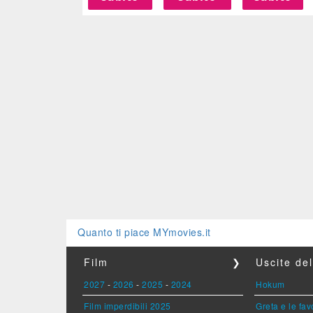
Quanto ti piace MYmovies.it
Film
❯
Uscite de
2027
-
2026
-
2025
-
2024
Hokum
Film imperdibili 2025
Greta e le fav