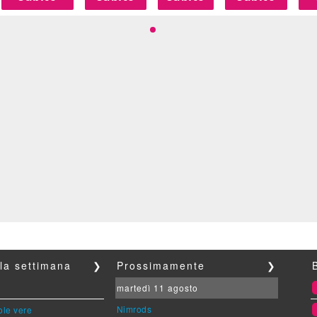
lla settimana
❯
Prossimamente
❯
martedì 11 agosto
Nimrods
ole vere