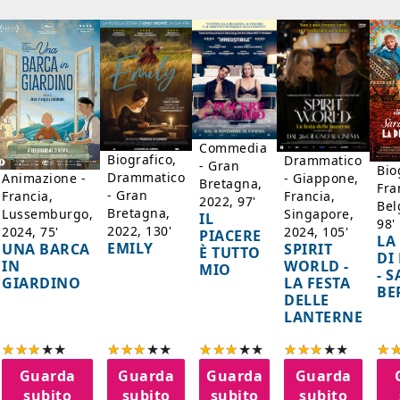
Commedia
Biografico,
Drammatico
- Gran
Bio
Drammatico
Animazione -
- Giappone,
Bretagna,
Fra
- Gran
Francia,
Francia,
2022, 97'
Bel
Bretagna,
Lussemburgo,
Singapore,
IL
98'
2022, 130'
2024, 75'
2024, 105'
PIACERE
LA
EMILY
UNA BARCA
SPIRIT
È TUTTO
DI
IN
WORLD -
MIO
- 
GIARDINO
LA FESTA
BE
DELLE
LANTERNE
Guarda
Guarda
Guarda
Guarda
subito
subito
subito
subito