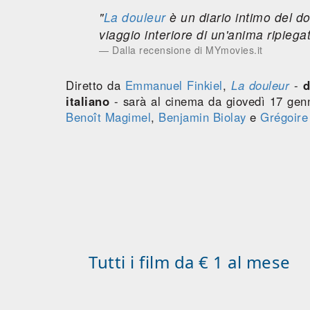
"
La douleur
è un diario intimo del do
viaggio interiore di un'anima ripiega
Dalla recensione di MYmovies.it
Diretto da
Emmanuel Finkiel
,
La douleur
-
d
italiano
- sarà al cinema da giovedì 17 genna
Benoît Magimel
,
Benjamin Biolay
e
Grégoire
Tutti i film da € 1 al mese