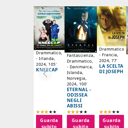
Drammatico
Drammatico,
- Francia,
Fantascienza,
- Irlanda,
2024, 77'
Drammatico,
2024, 105'
LA SCELTA
- Danimarca,
KNEECAP
DI JOSEPH
Islanda,
Norvegia,
2024, 100'
ETERNAL -
ODISSEA
NEGLI
ABISSI
Guarda
Guarda
Guarda
subito
subito
subito