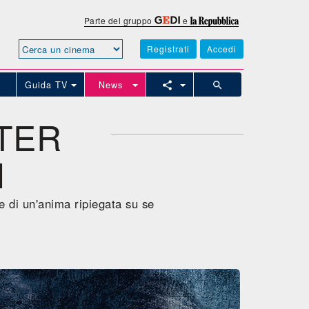
Parte del gruppo
e
Registrati
Accedi
Guida TV
News
STER
M
re di un'anima ripiegata su se