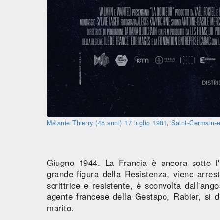
Mélanie Thierry
(45 anni)
17 luglio
1981
,
Saint-Germain-
Giugno 1944. La Francia è ancora sotto l'
grande figura della Resistenza, viene arres
scrittrice e resistente, è sconvolta dall'an
agente francese della Gestapo, Rabier, si di
marito.