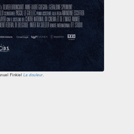
nuel Finkiel
La douleur
.