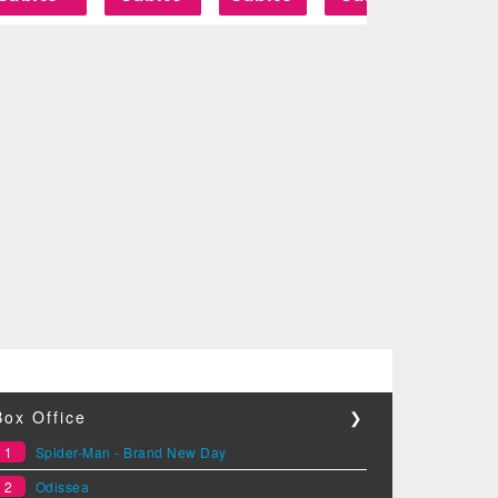
Box Office
❯
1
Spider-Man - Brand New Day
2
Odissea