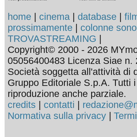
home
|
cinema
|
database
|
fil
prossimamente
|
colonne sono
TROVASTREAMING
|
Copyright© 2000 - 2026 MYmov
05056400483 Licenza Siae n. 
Società soggetta all'attività d
Gruppo Editoriale S.p.A. Tutti i d
riproduzione anche parziale.
credits
|
contatti
|
redazione@m
Normativa sulla privacy
|
Termi