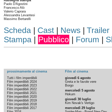
Rassegna stampa
Paolo D'Agostini
Francesco Alò
Valerio Caprara
Alessandra Levantesi
Massimo Bertarelli
Scheda
|
Cast
|
News
|
Trailer
Stampa
|
Pubblico
|
Forum
|
S
prossimamente al cinema
Film al cinema
Tutti i film imperdibili
giovedì 6 agosto
Film imperdibili 2024
Greta e le favole vere
Film imperdibili 2023
Borgo
Film imperdibili 2022
mercoledì 5 agosto
Film imperdibili 2021
Hokum
Film imperdibili 2020
giovedì 30 luglio
Film imperdibili 2019
Kim Novak's Vertigo
Film imperdibili 2018
Film imperdibili 2017
mercoledì 29 luglio
Film 2024
Spider-Man - Brand New Day