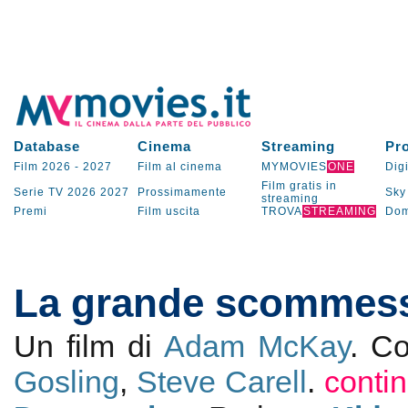
Database
Cinema
Streaming
Pr
Film 2026
-
2027
Film al cinema
MYMOVIES
ONE
Digi
Film gratis in
Serie TV
2026
2027
Prossimamente
Sky
streaming
Premi
Film uscita
TROVA
STREAMING
Dom
La grande scommes
Un film di
Adam McKay
. C
Gosling
,
Steve Carell
.
conti