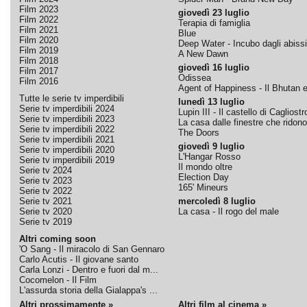
Film 2023
giovedì 23 luglio
Film 2022
Terapia di famiglia
Film 2021
Blue
Film 2020
Deep Water - Incubo dagli abissi
Film 2019
A New Dawn
Film 2018
giovedì 16 luglio
Film 2017
Odissea
Film 2016
Agent of Happiness - Il Bhutan e 
Tutte le serie tv imperdibili
lunedì 13 luglio
Serie tv imperdibili 2024
Lupin III - Il castello di Cagliostr
Serie tv imperdibili 2023
La casa dalle finestre che ridono
Serie tv imperdibili 2022
The Doors
Serie tv imperdibili 2021
giovedì 9 luglio
Serie tv imperdibili 2020
L'Hangar Rosso
Serie tv imperdibili 2019
Il mondo oltre
Serie tv 2024
Election Day
Serie tv 2023
165' Mineurs
Serie tv 2022
Serie tv 2021
mercoledì 8 luglio
Serie tv 2020
La casa - Il rogo del male
Serie tv 2019
Altri coming soon
'O Sang - Il miracolo di San Gennaro
Carlo Acutis - Il giovane santo
Carla Lonzi - Dentro e fuori dal m...
Cocomelon - Il Film
L'assurda storia della Gialappa's ...
Altri prossimamente »
Altri film al cinema »