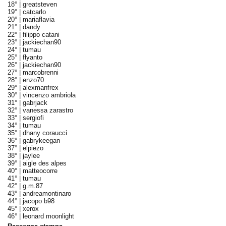
18° |
greatsteven
19° |
catcarlo
20° |
mariaflavia
21° |
dandy
22° |
filippo catani
23° |
jackiechan90
24° |
tumau
25° |
flyanto
26° |
jackiechan90
27° |
marcobrenni
28° |
enzo70
29° |
alexmanfrex
30° |
vincenzo ambriola
31° |
gabrjack
32° |
vanessa zarastro
33° |
sergiofi
34° |
tumau
35° |
dhany coraucci
36° |
gabrykeegan
37° |
elpiezo
38° |
jaylee
39° |
aigle des alpes
40° |
matteocorre
41° |
tumau
42° |
g.m.87
43° |
andreamontinaro
44° |
jacopo b98
45° |
xerox
46° |
leonard moonlight