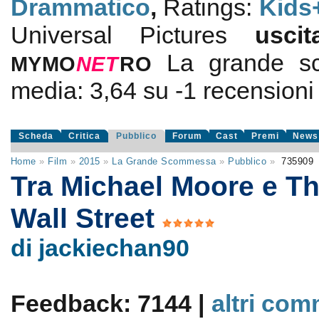
Drammatico
,
Ratings:
Kids
Universal Pictures
usc
La grande s
MYMO
NE
T
RO
media:
3,64
su
-1
recensioni d
Scheda
Critica
Pubblico
Forum
Cast
Premi
News
Home
»
Film
»
2015
»
La Grande Scommessa
»
Pubblico
»
735909
Tra Michael Moore e Th
Wall Street
di jackiechan90
Feedback: 7144 |
altri com