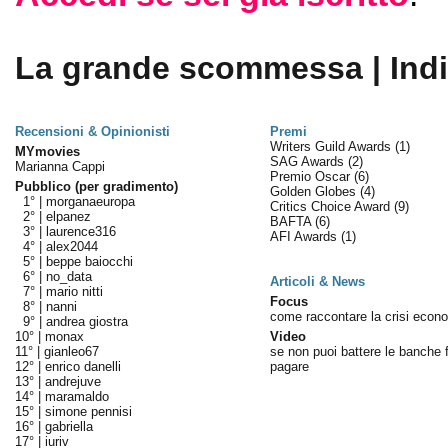
La grande scommessa | Ind
Recensioni & Opinionisti
Premi
Writers Guild Awards
(1)
MYmovies
SAG Awards
(2)
Marianna Cappi
Premio Oscar
(6)
Pubblico (per gradimento)
Golden Globes
(4)
1° |
morganaeuropa
Critics Choice Award
(9)
2° |
elpanez
BAFTA
(6)
3° |
laurence316
AFI Awards
(1)
4° |
alex2044
5° |
beppe baiocchi
6° |
no_data
Articoli & News
7° |
mario nitti
Focus
8° |
nanni
come raccontare la crisi econ
9° |
andrea giostra
10° |
monax
Video
11° |
gianleo67
se non puoi battere le banche f
12° |
enrico danelli
pagare
13° |
andrejuve
14° |
maramaldo
15° |
simone pennisi
16° |
gabriella
17° |
iuriv