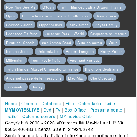
Now You See Me
M3gan
Tutti i film dedicati a Dragon Trainer
Opus
I film e le serie ispirate a Il gattopardo
Biancaneve
Checco Zalone
Oppenheimer
Baby Sitter
Royal Family
Leonardo Da Vinci
Jurassic Park - World
Cinquanta sfumature
Pirati dei Caraibi
007 James Bond
Auto da corsa
Virus
Indiana Jones
Unbreakable
Robert Langdon
Harry Potter
Millennium
Teen movie italiani
Fast and Furious
Tutti i film del Marvel Cinematic Universe
Il signore degli anelli
Alice nel paese delle meraviglie
Mad Max
Che Guevara
Terminator
Rocky
Home
|
Cinema
|
Database
|
Film
|
Calendario Uscite
|
MYMOVIESLIVE
|
Dvd
|
Tv
|
Box Office
|
Prossimamente
|
Trailer
|
Colonne sonore
|
MYmovies Club
Copyright© 2000 - 2026 MYmovies.it® Mo-Net s.r.l. P.IVA:
05056400483 Licenza Siae n. 2792/I/2742.
Società soggetta all'attività di direzione e coordinamento di