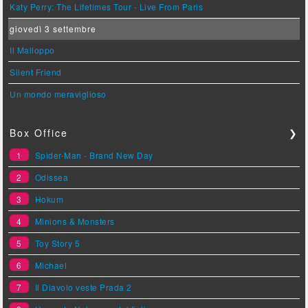
Katy Perry: The Lifetimes Tour - Live From Paris
giovedì 3 settembre
Il Malloppo
Silent Friend
Un mondo meraviglioso
Box Office
❯
1
Spider-Man - Brand New Day
2
Odissea
3
Hokum
4
Minions & Monsters
5
Toy Story 5
6
Michael
7
Il Diavolo veste Prada 2