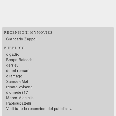
RECENSIONI MYMOVIES
Giancarlo Zappoli
PUBBLICO
olgadik
Beppe Baiocchi
derriev
donni romani
eliamago
SamueleMei
renato volpone
diomede917
Marco Michielis
Paololupattelli
Vedi tutte le recensioni del pubblico »