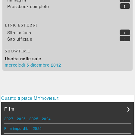
Pressbook completo
1
LINK ESTERNI
Sito italiano
>
Sito ufficiale
>
SHOWTIME
Uscita nelle sale
mercoledì 5
dicembre 2012
Quanto ti piace MYmovies.it
Film
❯
2027
-
2026
-
2025
-
2024
Film imperdibili 2025