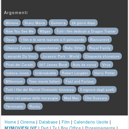
Argomenti
Minions
Scary Movie
Gomorra
28 giorni dopo
Now You See Me
M3gan
Tutti i film dedicati a Dragon Trainer
Opus
I film e le serie ispirate a Il gattopardo
Biancaneve
Checco Zalone
Oppenheimer
Baby Sitter
Royal Family
Leonardo Da Vinci
Jurassic Park - World
Cinquanta sfumature
Pirati dei Caraibi
007 James Bond
Auto da corsa
Virus
Indiana Jones
Unbreakable
Robert Langdon
Harry Potter
Millennium
Teen movie italiani
Fast and Furious
Tutti i film del Marvel Cinematic Universe
Il signore degli anelli
Alice nel paese delle meraviglie
Mad Max
Che Guevara
Terminator
Rocky
Home
|
Cinema
|
Database
|
Film
|
Calendario Uscite
|
MYMOVIESLIVE
|
Dvd
|
Tv
|
Box Office
|
Prossimamente
|