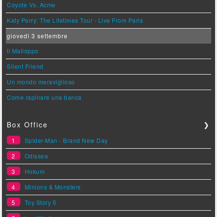
Coyote Vs. Acme
Katy Perry: The Lifetimes Tour - Live From Paris
giovedì 3 settembre
Il Malloppo
Silent Friend
Un mondo meraviglioso
Come rapinare una banca
Box Office
❯
1
Spider-Man - Brand New Day
2
Odissea
3
Hokum
4
Minions & Monsters
5
Toy Story 5