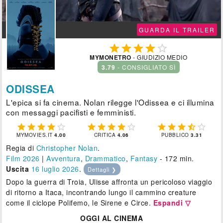
GUARDA IL TRAILER





MYMONETRO
- GIUDIZIO MEDIO
3.79
- CONSIGLIATO SÌ
ODISSEA
L'epica si fa cinema. Nolan rilegge l'Odissea e ci illumina
con messaggi pacifisti e femministi.















MYMOVIES.IT
4.00
CRITICA
4.06
PUBBLICO
3.31
Regia di
Christopher Nolan
.
Film 2026
|
Avventura
,
Drammatico
,
Fantasy
- 172 min.
Uscita
16
luglio 2026
.
Dettagli ❯
Dopo la guerra di Troia, Ulisse affronta un pericoloso viaggio
di ritorno a Itaca, incontrando lungo il cammino creature
come il ciclope Polifemo, le Sirene e Circe.
Espandi ▽
OGGI AL CINEMA