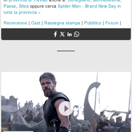
Paese
,
Silea
oppure cerca
Spider-Man - Brand New Day in
tutta la provincia »
Recensione
|
Cast
|
Rassegna stampa
|
Pubblico
|
Forum
|
