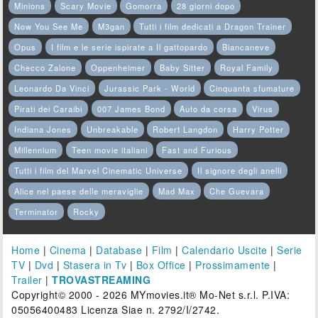
Minions
Scary Movie
Gomorra
28 giorni dopo
Now You See Me
M3gan
Tutti i film dedicati a Dragon Trainer
Opus
I film e le serie ispirate a Il gattopardo
Biancaneve
Checco Zalone
Oppenheimer
Baby Sitter
Royal Family
Leonardo Da Vinci
Jurassic Park - World
Cinquanta sfumature
Pirati dei Caraibi
007 James Bond
Auto da corsa
Virus
Indiana Jones
Unbreakable
Robert Langdon
Harry Potter
Millennium
Teen movie italiani
Fast and Furious
Tutti i film del Marvel Cinematic Universe
Il signore degli anelli
Alice nel paese delle meraviglie
Mad Max
Che Guevara
Terminator
Rocky
Home
|
Cinema
|
Database
|
Film
|
Calendario Uscite
|
Serie
TV
|
Dvd
|
Stasera in Tv
|
Box Office
|
Prossimamente
|
Trailer
|
TROVASTREAMING
Copyright© 2000 - 2026 MYmovies.it® Mo-Net s.r.l. P.IVA:
05056400483 Licenza Siae n. 2792/I/2742.