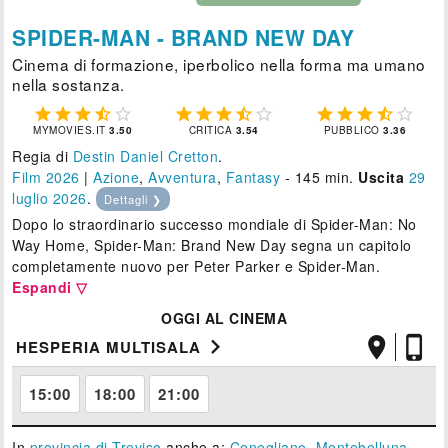
SPIDER-MAN - BRAND NEW DAY
Cinema di formazione, iperbolico nella forma ma umano
nella sostanza.















MYMOVIES.IT
3.50
CRITICA
3.54
PUBBLICO
3.36
Regia di
Destin Daniel Cretton
.
Film 2026
|
Azione
,
Avventura
,
Fantasy
- 145 min.
Uscita
29
luglio 2026
.
Dettagli ❯
Dopo lo straordinario successo mondiale di Spider-Man: No
Way Home, Spider-Man: Brand New Day segna un capitolo
completamente nuovo per Peter Parker e Spider-Man.
Espandi ▽
OGGI AL CINEMA



HESPERIA MULTISALA
15:00
18:00
21:00
In
provincia di Treviso
anche a:
Conegliano
,
Montebelluna
,