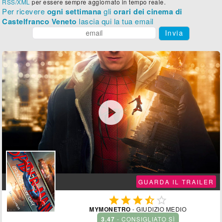
RSS/XML
per essere sempre aggiornato in tempo reale.
Per ricevere
ogni settimana
gli
orari dei cinema di
Castelfranco Veneto
lascia qui la tua email
Invia

GUARDA IL TRAILER





MYMONETRO
- GIUDIZIO MEDIO
3.47
- CONSIGLIATO SÌ