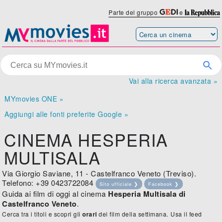
Parte del gruppo
e
Vai alla ricerca avanzata »
MYmovies ONE »
Aggiungi alle fonti preferite Google »
CINEMA HESPERIA
MULTISALA
Via Giorgio Saviane, 11 - Castelfranco Veneto (Treviso).
Telefono: +39 0423722084
Sito ufficiale ❯
Facebook ❯
Guida ai film di oggi al cinema
Hesperia Multisala di
Castelfranco Veneto
.
Cerca tra i titoli e scopri gli
orari
dei film della settimana.
Usa il feed