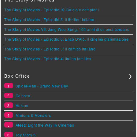
The Story of Movies - Episodio IX: Calcio e campioni
The Story of Movies - Episodio 8: Il thriller italiano
The Story of Movies VII: Jung Woo-Sung, 100 anni di cinema coreano
The Story of Movies - Episodio 6: Enzo D'Alò, il cinema d'animazione
The Story of Movies - Episodio 5: Il comico italiano
The Story of Movies - Episodio 4: Italian families
Box Office
❯
1
Spider-Man - Brand New Day
2
Odissea
3
Hokum
4
Minions & Monsters
5
Ateez: Light the Way in Cinemas
6
Toy Story 5