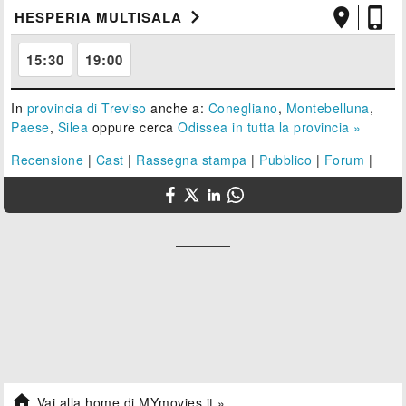



HESPERIA MULTISALA
15:30
19:00
In
provincia di Treviso
anche a:
Conegliano
,
Montebelluna
,
Paese
,
Silea
oppure cerca
Odissea in tutta la provincia »
Recensione
|
Cast
|
Rassegna stampa
|
Pubblico
|
Forum
|

Vai alla home di MYmovies.it »