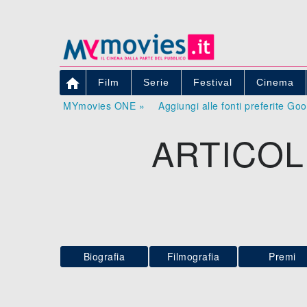

Film
Serie
Festival
Cinema
MYmovies ONE »
Aggiungi alle fonti preferite Go
ARTICOL
Biografia
Filmografia
Premi