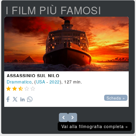
I FILM PIÙ FAMOSI
ASSASSINIO SUL NILO
Drammatico
, (
USA
-
2022
), 127 min.





Scheda »
Vai alla filmografia completa »