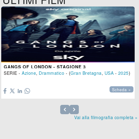
GANGS OF LONDON - STAGIONE 3
SERIE -
Azione
,
Drammatico
- (
Gran Bretagna
,
USA
-
2025
)

Scheda »
Vai alla filmografia completa »