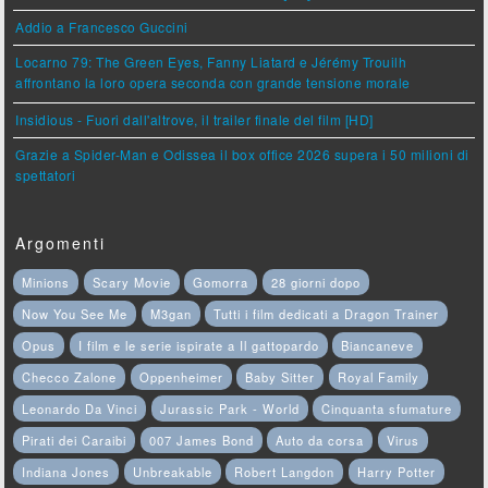
Addio a Francesco Guccini
Locarno 79: The Green Eyes, Fanny Liatard e Jérémy Trouilh
affrontano la loro opera seconda con grande tensione morale
Insidious - Fuori dall'altrove, il trailer finale del film [HD]
Grazie a Spider-Man e Odissea il box office 2026 supera i 50 milioni di
spettatori
Argomenti
Minions
Scary Movie
Gomorra
28 giorni dopo
Now You See Me
M3gan
Tutti i film dedicati a Dragon Trainer
Opus
I film e le serie ispirate a Il gattopardo
Biancaneve
Checco Zalone
Oppenheimer
Baby Sitter
Royal Family
Leonardo Da Vinci
Jurassic Park - World
Cinquanta sfumature
Pirati dei Caraibi
007 James Bond
Auto da corsa
Virus
Indiana Jones
Unbreakable
Robert Langdon
Harry Potter