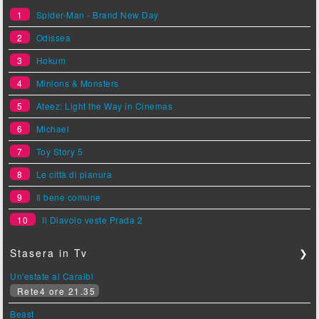
1
Spider-Man - Brand New Day
2
Odissea
3
Hokum
4
Minions & Monsters
5
Ateez: Light the Way in Cinemas
6
Michael
7
Toy Story 5
8
Le città di pianura
9
Il bene comune
10
Il Diavolo veste Prada 2
Stasera in Tv
❯
Un'estate ai Caraibi
Rete4 ore 21.35
Beast