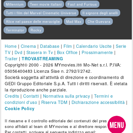
Millennium
Teen movie italiani
Fast and Furious
Tutti i film del Marvel Cinematic Universe
Il signore degli anelli
Alice nel paese delle meraviglie
Mad Max
Che Guevara
Terminator
Rocky
Home
|
Cinema
|
Database
|
Film
|
Calendario Uscite
|
Serie
TV
|
Dvd
|
Stasera in Tv
|
Box Office
|
Prossimamente
|
Trailer
|
TROVASTREAMING
Copyright© 2000 - 2026 MYmovies.it® Mo-Net s.r.l. P.IVA:
05056400483 Licenza Siae n. 2792/I/2742.
Società soggetta all'attività di direzione e coordinamento di
GEDI Gruppo Editoriale S.p.A. Tutti i diritti riservati. È vietata
la riproduzione anche parziale.
Credits
|
Contatti
|
Normativa sulla privacy
|
Termini e
condizioni d'uso
|
Riserva TDM
|
Dichiarazione accessibilità
|
Cookie Policy
Il riesame e il controllo editoriale dei contenuti del presente sito
sono affidati al team di MYmovies e al direttore responsabile.
Per contatti, scrivere al seguente indirizzo email: