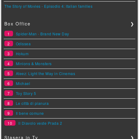
The Story of Movies - Episodio 4: Italian families
Box Office
❯
1
Spider-Man - Brand New Day
2
Odissea
3
Hokum
4
Minions & Monsters
5
Ateez: Light the Way in Cinemas
6
Michael
7
Toy Story 5
8
Le città di pianura
9
Il bene comune
10
Il Diavolo veste Prada 2
Stasera in Tv
❯