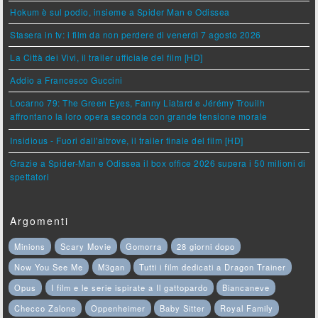
Hokum è sul podio, insieme a Spider Man e Odissea
Stasera in tv: i film da non perdere di venerdì 7 agosto 2026
La Città dei Vivi, il trailer ufficiale del film [HD]
Addio a Francesco Guccini
Locarno 79: The Green Eyes, Fanny Liatard e Jérémy Trouilh
affrontano la loro opera seconda con grande tensione morale
Insidious - Fuori dall'altrove, il trailer finale del film [HD]
Grazie a Spider-Man e Odissea il box office 2026 supera i 50 milioni di
spettatori
Argomenti
Minions
Scary Movie
Gomorra
28 giorni dopo
Now You See Me
M3gan
Tutti i film dedicati a Dragon Trainer
Opus
I film e le serie ispirate a Il gattopardo
Biancaneve
Checco Zalone
Oppenheimer
Baby Sitter
Royal Family