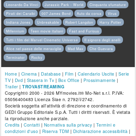
Leonardo Da Vinci
Jurassic Park - World
Cinquanta sfumature
Pirati dei Caraibi
007 James Bond
Auto da corsa
Virus
Indiana Jones
Unbreakable
Robert Langdon
Harry Potter
Millennium
Teen movie italiani
Fast and Furious
Tutti i film del Marvel Cinematic Universe
Il signore degli anelli
Alice nel paese delle meraviglie
Mad Max
Che Guevara
Terminator
Rocky
Home
|
Cinema
|
Database
|
Film
|
Calendario Uscite
|
Serie
TV
|
Dvd
|
Stasera in Tv
|
Box Office
|
Prossimamente
|
Trailer
|
TROVASTREAMING
Copyright© 2000 - 2026 MYmovies.it® Mo-Net s.r.l. P.IVA:
05056400483 Licenza Siae n. 2792/I/2742.
Società soggetta all'attività di direzione e coordinamento di
GEDI Gruppo Editoriale S.p.A. Tutti i diritti riservati. È vietata
la riproduzione anche parziale.
Credits
|
Contatti
|
Normativa sulla privacy
|
Termini e
condizioni d'uso
|
Riserva TDM
|
Dichiarazione accessibilità
|