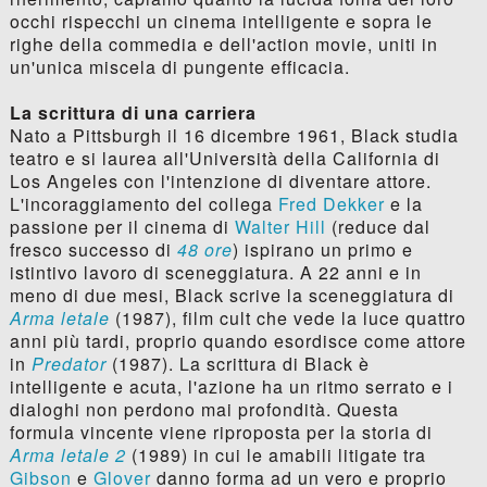
occhi rispecchi un cinema intelligente e sopra le
righe della commedia e dell'action movie, uniti in
un'unica miscela di pungente efficacia.
La scrittura di una carriera
Nato a Pittsburgh il 16 dicembre 1961, Black studia
teatro e si laurea all'Università della California di
Los Angeles con l'intenzione di diventare attore.
L'incoraggiamento del collega
Fred Dekker
e la
passione per il cinema di
Walter Hill
(reduce dal
fresco successo di
48 ore
) ispirano un primo e
istintivo lavoro di sceneggiatura. A 22 anni e in
meno di due mesi, Black scrive la sceneggiatura di
Arma letale
(1987), film cult che vede la luce quattro
anni più tardi, proprio quando esordisce come attore
in
Predator
(1987). La scrittura di Black è
intelligente e acuta, l'azione ha un ritmo serrato e i
dialoghi non perdono mai profondità. Questa
formula vincente viene riproposta per la storia di
Arma letale 2
(1989) in cui le amabili litigate tra
Gibson
e
Glover
danno forma ad un vero e proprio