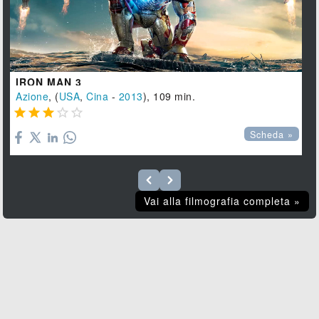
IRON MAN 3
Azione
, (
USA
,
Cina
-
2013
), 109 min.





Scheda »
Vai alla filmografia completa »