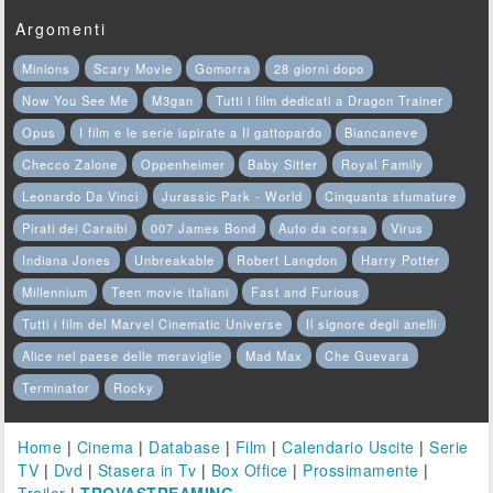
Argomenti
Minions
Scary Movie
Gomorra
28 giorni dopo
Now You See Me
M3gan
Tutti i film dedicati a Dragon Trainer
Opus
I film e le serie ispirate a Il gattopardo
Biancaneve
Checco Zalone
Oppenheimer
Baby Sitter
Royal Family
Leonardo Da Vinci
Jurassic Park - World
Cinquanta sfumature
Pirati dei Caraibi
007 James Bond
Auto da corsa
Virus
Indiana Jones
Unbreakable
Robert Langdon
Harry Potter
Millennium
Teen movie italiani
Fast and Furious
Tutti i film del Marvel Cinematic Universe
Il signore degli anelli
Alice nel paese delle meraviglie
Mad Max
Che Guevara
Terminator
Rocky
Home
|
Cinema
|
Database
|
Film
|
Calendario Uscite
|
Serie
TV
|
Dvd
|
Stasera in Tv
|
Box Office
|
Prossimamente
|