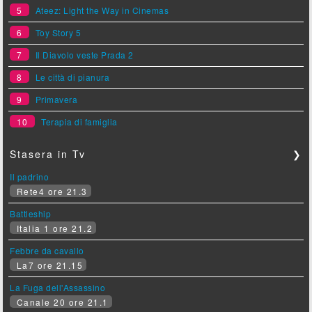
5
Ateez: Light the Way in Cinemas
6
Toy Story 5
7
Il Diavolo veste Prada 2
8
Le città di pianura
9
Primavera
10
Terapia di famiglia
Stasera in Tv
❯
Il padrino
Rete4 ore 21.3
Battleship
Italia 1 ore 21.2
Febbre da cavallo
La7 ore 21.15
La Fuga dell'Assassino
Canale 20 ore 21.1