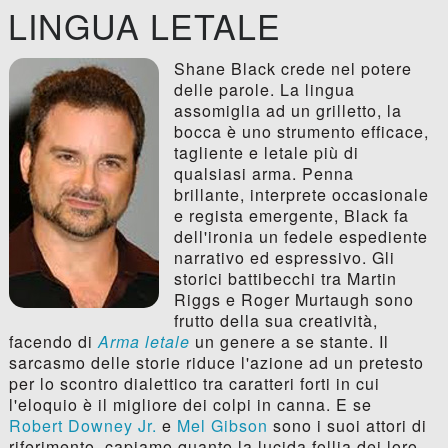
LINGUA LETALE
Shane Black crede nel potere
delle parole. La lingua
assomiglia ad un grilletto, la
bocca è uno strumento efficace,
tagliente e letale più di
qualsiasi arma. Penna
brillante, interprete occasionale
e regista emergente, Black fa
dell'ironia un fedele espediente
narrativo ed espressivo. Gli
storici battibecchi tra Martin
Riggs e Roger Murtaugh sono
frutto della sua creatività,
facendo di
Arma letale
un genere a se stante. Il
sarcasmo delle storie riduce l'azione ad un pretesto
per lo scontro dialettico tra caratteri forti in cui
l'eloquio è il migliore dei colpi in canna. E se
Robert Downey Jr.
e
Mel Gibson
sono i suoi attori di
riferimento, capiamo quanto la lucida follia dei loro