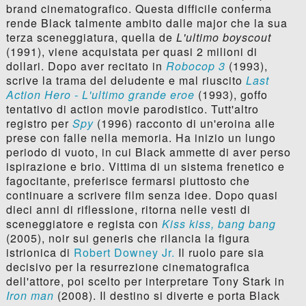
brand cinematografico. Questa difficile conferma
rende Black talmente ambito dalle major che la sua
terza sceneggiatura, quella de
L'ultimo boyscout
(1991), viene acquistata per quasi 2 milioni di
dollari. Dopo aver recitato in
Robocop 3
(1993),
scrive la trama del deludente e mal riuscito
Last
Action Hero - L'ultimo grande eroe
(1993), goffo
tentativo di action movie parodistico. Tutt'altro
registro per
Spy
(1996) racconto di un'eroina alle
prese con falle nella memoria. Ha inizio un lungo
periodo di vuoto, in cui Black ammette di aver perso
ispirazione e brio. Vittima di un sistema frenetico e
fagocitante, preferisce fermarsi piuttosto che
continuare a scrivere film senza idee. Dopo quasi
dieci anni di riflessione, ritorna nelle vesti di
sceneggiatore e regista con
Kiss kiss, bang bang
(2005), noir sui generis che rilancia la figura
istrionica di
Robert Downey Jr.
Il ruolo pare sia
decisivo per la resurrezione cinematografica
dell'attore, poi scelto per interpretare Tony Stark in
Iron man
(2008). Il destino si diverte e porta Black