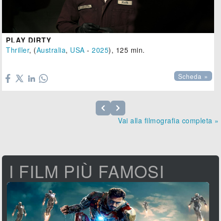
PLAY DIRTY
Thriller
, (
Australia
,
USA
-
2025
), 125 min.

Scheda »
Vai alla filmografia completa »
I FILM PIÙ FAMOSI