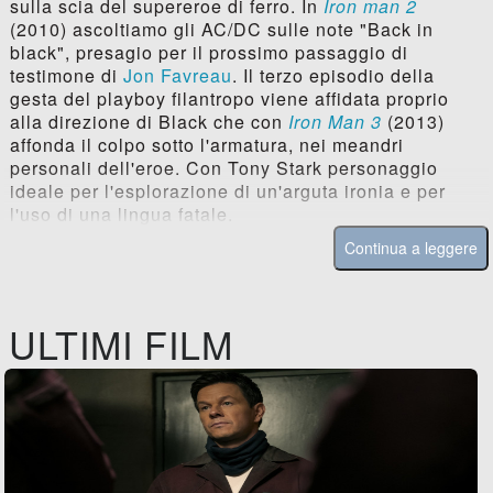
sulla scia del supereroe di ferro. In
Iron man 2
(2010) ascoltiamo gli AC/DC sulle note "Back in
black", presagio per il prossimo passaggio di
testimone di
Jon Favreau
. Il terzo episodio della
gesta del playboy filantropo viene affidata proprio
alla direzione di Black che con
Iron Man 3
(2013)
affonda il colpo sotto l'armatura, nei meandri
personali dell'eroe. Con Tony Stark personaggio
ideale per l'esplorazione di un'arguta ironia e per
l'uso di una lingua fatale.
Continua a leggere
ULTIMI FILM