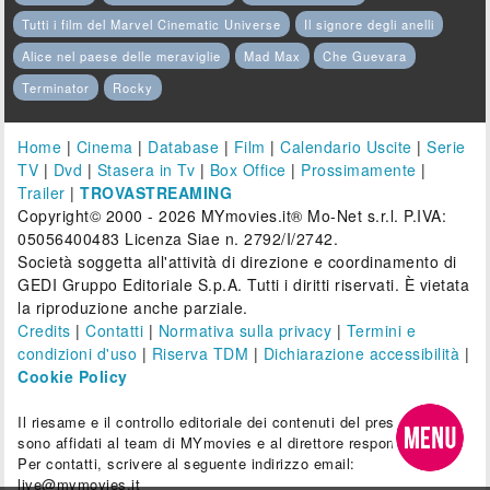
Tutti i film del Marvel Cinematic Universe
Il signore degli anelli
Alice nel paese delle meraviglie
Mad Max
Che Guevara
Terminator
Rocky
Home
|
Cinema
|
Database
|
Film
|
Calendario Uscite
|
Serie
TV
|
Dvd
|
Stasera in Tv
|
Box Office
|
Prossimamente
|
Trailer
|
TROVASTREAMING
Copyright© 2000 - 2026 MYmovies.it® Mo-Net s.r.l. P.IVA:
05056400483 Licenza Siae n. 2792/I/2742.
Società soggetta all'attività di direzione e coordinamento di
GEDI Gruppo Editoriale S.p.A. Tutti i diritti riservati. È vietata
la riproduzione anche parziale.
Credits
|
Contatti
|
Normativa sulla privacy
|
Termini e
condizioni d'uso
|
Riserva TDM
|
Dichiarazione accessibilità
|
Cookie Policy
Il riesame e il controllo editoriale dei contenuti del presente sito
sono affidati al team di MYmovies e al direttore responsabile.
Per contatti, scrivere al seguente indirizzo email:
live@mymovies.it