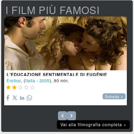
I FILM PIÙ FAMOSI
L'EDUCAZIONE SENTIMENTALE DI EUGÉNIE
Erotico
, (
Italia
-
2005
), 90 min.





Scheda »
Vai alla filmografia completa »