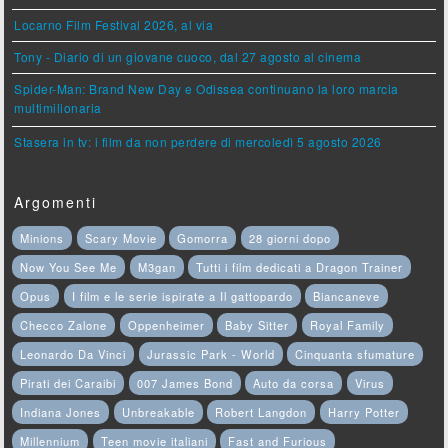
Locarno Film Festival 2026, al via
Tony - Diario di un giovane cuoco, dal 27 agosto al cinema
Spider-Man: Brand New Day e Odissea continuano la loro marcia
multimilionaria
Stasera in tv: i film da non perdere di mercoledì 5 agosto 2026
Argomenti
Minions
Scary Movie
Gomorra
28 giorni dopo
Now You See Me
M3gan
Tutti i film dedicati a Dragon Trainer
Opus
I film e le serie ispirate a Il gattopardo
Biancaneve
Checco Zalone
Oppenheimer
Baby Sitter
Royal Family
Leonardo Da Vinci
Jurassic Park - World
Cinquanta sfumature
Pirati dei Caraibi
007 James Bond
Auto da corsa
Virus
Indiana Jones
Unbreakable
Robert Langdon
Harry Potter
Millennium
Teen movie italiani
Fast and Furious