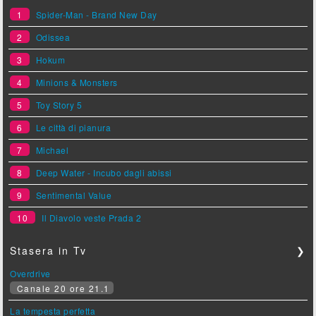
1
Spider-Man - Brand New Day
2
Odissea
3
Hokum
4
Minions & Monsters
5
Toy Story 5
6
Le città di pianura
7
Michael
8
Deep Water - Incubo dagli abissi
9
Sentimental Value
10
Il Diavolo veste Prada 2
Stasera in Tv
❯
Overdrive
Canale 20 ore 21.1
La tempesta perfetta