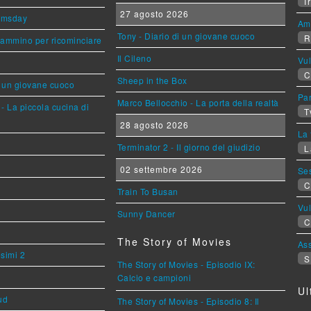
Ir
27 agosto 2026
omsday
Am
Tony - Diario di un giovane cuoco
R
cammino per ricominciare
Il Cileno
Vu
C
Sheep in the Box
i un giovane cuoco
Par
Marco Bellocchio - La porta della realtà
- La piccola cucina di
T
28 agosto 2026
La 
Terminator 2 - Il giorno del giudizio
L
02 settembre 2026
Se
C
Train To Busan
Vu
Sunny Dancer
C
The Story of Movies
Ass
esimi 2
S
The Story of Movies - Episodio IX:
Calcio e campioni
Ul
ud
The Story of Movies - Episodio 8: Il