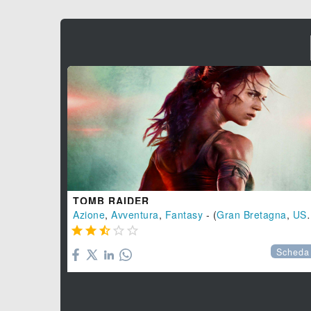
TOMB RAIDER
Azione
,
Avventura
,
Fantasy
- (
Gran Bretagna
,
USA





Scheda