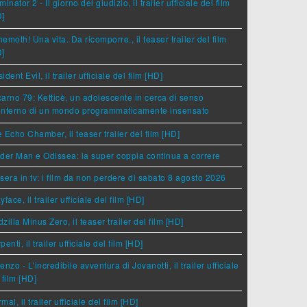
minator 2 - Il giorno del giudizio, il trailer ufficiale del film
D]
emoth! Una vita. Da ricomporre., il teaser trailer del film
D]
ident Evil, il trailer ufficiale del film [HD]
arno 79: Ketticè, un adolescente in cerca di senso
'interno di un mondo programmaticamente insensato
 Echo Chamber, il teaser trailer del film [HD]
der Man e Odissea: la super coppia continua a correre
sera in tv: i film da non perdere di sabato 8 agosto 2026
yface, il trailer ufficiale del film [HD]
zilla Minus Zero, il teaser trailer del film [HD]
penti, il trailer ufficiale del film [HD]
enzo - L'incredibile avventura di Jovanotti, il trailer ufficiale
 film [HD]
mal, il trailer ufficiale del film [HD]