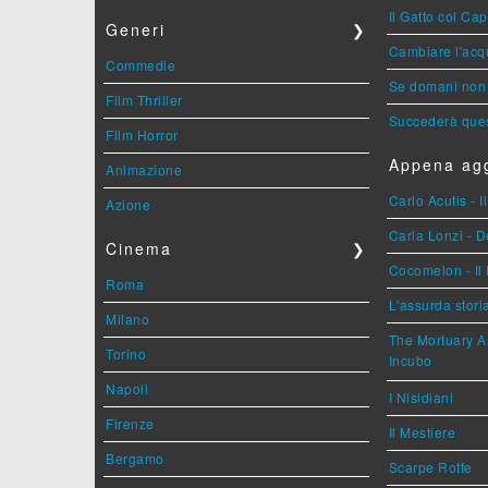
Il Gatto col Ca
Generi
❯
Cambiare l'acqu
Commedie
Se domani non 
Film Thriller
Succederà ques
Film Horror
Appena agg
Animazione
Carlo Acutis - 
Azione
Carla Lonzi - D
Cinema
❯
Cocomelon - Il 
Roma
L'assurda stori
Milano
The Mortuary As
Torino
Incubo
Napoli
I Nisidiani
Firenze
Il Mestiere
Bergamo
Scarpe Rotte