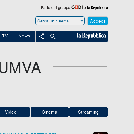
Parte del gruppo
e
Accedi


TV
News
YUMVA
Video
Cinema
Streaming