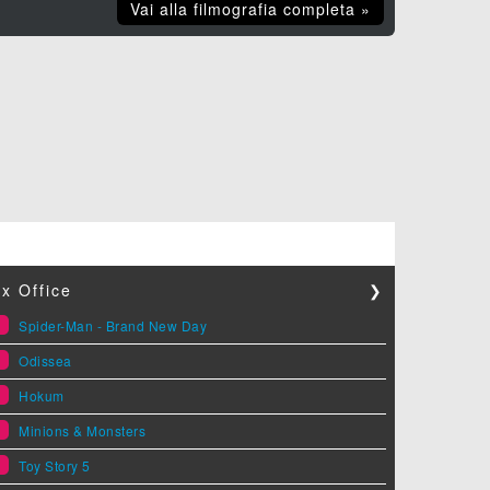
Vai alla filmografia completa »
x Office
❯
1
Spider-Man - Brand New Day
2
Odissea
3
Hokum
4
Minions & Monsters
5
Toy Story 5