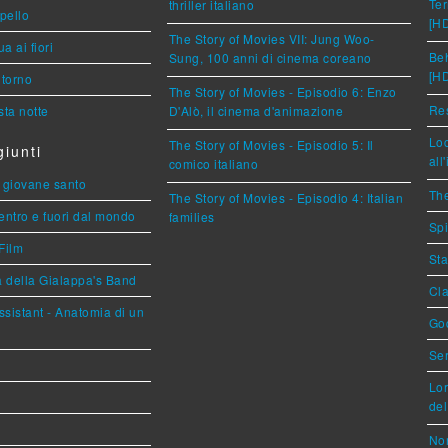
Ter
thriller italiano
ppello
[H
The Story of Movies VII: Jung Woo-
a ai fiori
Beh
Sung, 100 anni di cinema coreano
[H
torno
The Story of Movies - Episodio 6: Enzo
Res
ta notte
D'Alò, il cinema d'animazione
Loc
The Story of Movies - Episodio 5: Il
iunti
all
comico italiano
Il giovane santo
The
The Story of Movies - Episodio 4: Italian
entro e fuori dal mondo
families
Spi
Film
Sta
a della Gialappa's Band
Cla
sistant - Anatomia di un
God
Ser
Lor
del
Nor