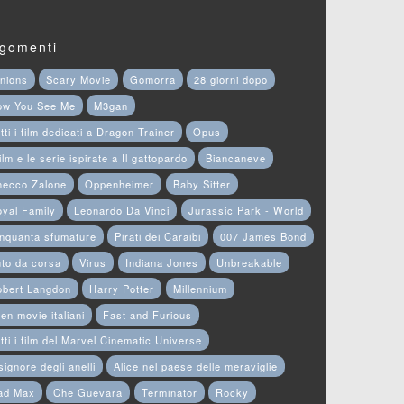
gomenti
nions
Scary Movie
Gomorra
28 giorni dopo
ow You See Me
M3gan
tti i film dedicati a Dragon Trainer
Opus
film e le serie ispirate a Il gattopardo
Biancaneve
hecco Zalone
Oppenheimer
Baby Sitter
yal Family
Leonardo Da Vinci
Jurassic Park - World
nquanta sfumature
Pirati dei Caraibi
007 James Bond
to da corsa
Virus
Indiana Jones
Unbreakable
obert Langdon
Harry Potter
Millennium
en movie italiani
Fast and Furious
tti i film del Marvel Cinematic Universe
 signore degli anelli
Alice nel paese delle meraviglie
ad Max
Che Guevara
Terminator
Rocky