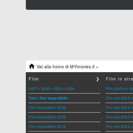

Vai alla home di MYmovies.it »
Film
❯
Film in st
2027
-
2026
-
2025
-
2024
Film gratis in 
Tutti i film imperdibili »
Film del 2025 i
Film imperdibili 2026
Film del 2024 i
Film imperdibili 2025
Film del 2023 i
Film imperdibili 2024
Film del 2022 i