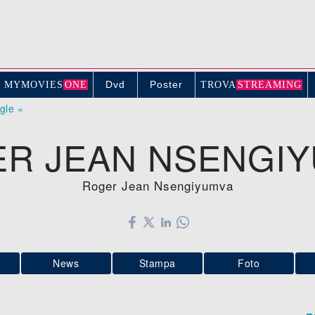
Dvd
Poster
MYMOVIE
S
ONE
TROV
A
STREAMING
ogle »
R JEAN NSENGI
Roger Jean Nsengiyumva
News
Stampa
Foto