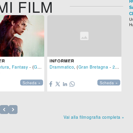
MI FILM
R
S
C
Un
H
ER
INFORMER
AF
ntura
,
Fantasy
- (
Gran Bretagna
Drammatico
,
USA
, (
-
Gran Bretagna
2018
), 118 min.
-
2018
)
Co
etagna
,
USA
-
2024
)



Scheda »
Scheda »
Vai alla filmografia completa »