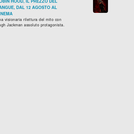
OBIN HOOD, IL PREZZO DEL
ANGUE, DAL 12 AGOSTO AL
INEMA
a visionaria rilettura del mito con
ugh Jackman assoluto protagonista.
RICA UNITED
mmedia
, (
Gran Bretagna
,
Sudafrica
,
Rwanda
-
2010
), 88 min.
Scheda »