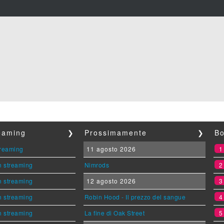
reaming
❯
Prossimamente
❯
Bo
streaming
11 agosto 2026
n streaming
Nimrods
n streaming
12 agosto 2026
n streaming
Robin Hood - Il prezzo del sangue
n streaming
La fine di Oak Street