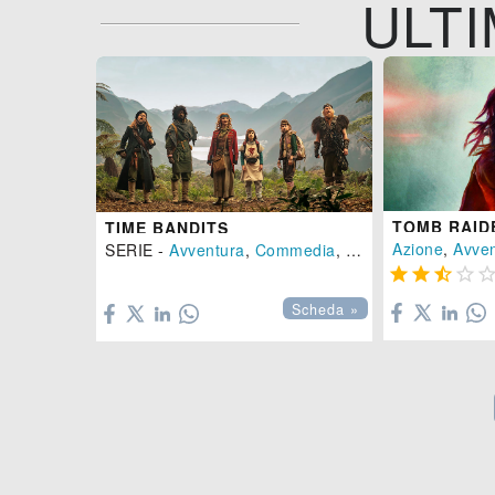
ULTI
TOMB RAID
TIME BANDITS
Azione
,
Avve
SERIE -
Avventura
,
Commedia
,
Fantasy
- (
Gran Br





Scheda »