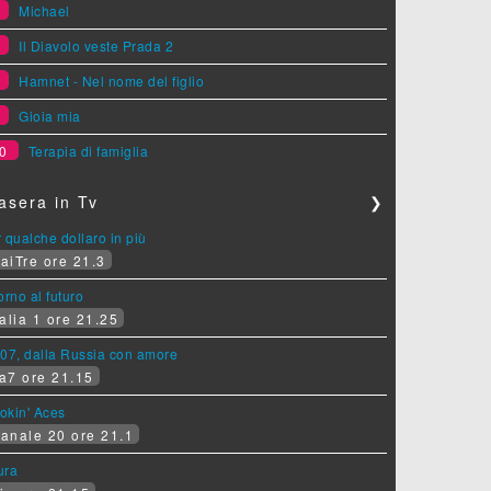
6
Michael
7
Il Diavolo veste Prada 2
8
Hamnet - Nel nome del figlio
9
Gioia mia
0
Terapia di famiglia
asera in Tv
❯
 qualche dollaro in più
aiTre ore 21.3
orno al futuro
alia 1 ore 21.25
07, dalla Russia con amore
a7 ore 21.15
okin' Aces
anale 20 ore 21.1
ura