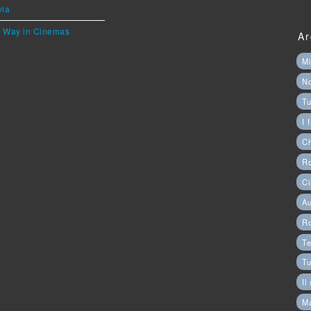
via
he Way in Cinemas
Ar
Mi
N
Tu
I 
C
Ro
Ci
Au
R
Te
Tu
Il
M