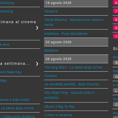
 streaming
19 agosto 2026
streaming
Oceania
Camp Miasma - Adolescenza, sesso e
timana al cinema
morte
❯
Insidious - Fuori dall'altrove
1
20 agosto 2026
le vere
St
Maldoror
Per
26 agosto 2026
R
a settimana...
❯
The Dog Stars - Le stelle dopo la fine
Rit
Brand New Day
Couture
It
rtigo
La vendetta perfetta - Bear Country
A 0
L
One Night Only - Quando tutto è
possibile
Sm
piacere è tutto nostro
C
Ghost: 2 Big To Rig
 Le stelle dopo la fine
Pa
Limoni a Varsavia
L'alba sulla mietitura