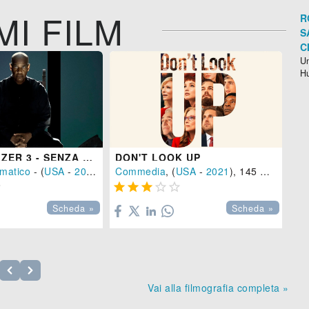
MI FILM
R
S
C
Un
H
THE EQUALIZER 3 - SENZA TREGUA
DON'T LOOK UP
matico
- (
USA
-
2023
), 109 min.
Commedia
, (
USA
-
2021
), 145 min.
Az







Scheda »
Scheda »
Vai alla filmografia completa »