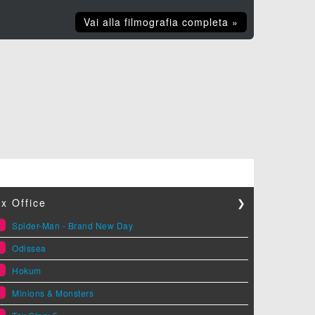
Vai alla filmografia completa »
x Office
❯
1
Spider-Man - Brand New Day
2
Odissea
3
Hokum
4
Minions & Monsters