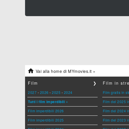

Vai alla home di MYmovies.it »
Film
❯
Film in st
2027
-
2026
-
2025
-
2024
Film gratis in 
Tutti i film imperdibili »
Film del 2025 i
Film imperdibili 2026
Film del 2024 i
Film imperdibili 2025
Film del 2023 i