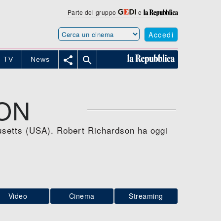
Parte del gruppo
e
Accedi


TV
News
ON
usetts (USA). Robert Richardson ha oggi
Video
Cinema
Streaming