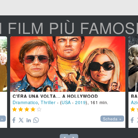
I FILM PIÙ FAMOS
C'ERA UNA VOLTA... A HOLLYWOOD
BA
Drammatico
,
Thriller
- (
USA
-
2019
), 161 min.
Azi






 »
Scheda »