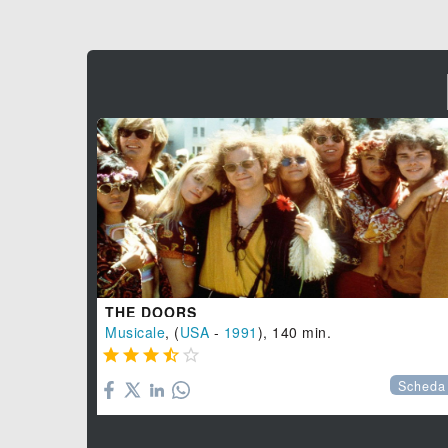
THE DOORS
Musicale
, (
USA
-
1991
), 140 min.





Scheda