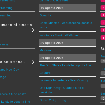
n streaming
La fine di Oak Street
 streaming
19 agosto 2026
streaming
Oceania
Camp Miasma - Adolescenza, sesso e
timana al cinema
morte
❯
Insidious - Fuori dall'altrove
1
20 agosto 2026
le vere
St
Maldoror
Per
26 agosto 2026
R
a settimana...
❯
The Dog Stars - Le stelle dopo la fine
Rit
Brand New Day
Couture
It
rtigo
La vendetta perfetta - Bear Country
A 0
L
One Night Only - Quando tutto è
possibile
Sm
piacere è tutto nostro
C
Ghost: 2 Big To Rig
 Le stelle dopo la fine