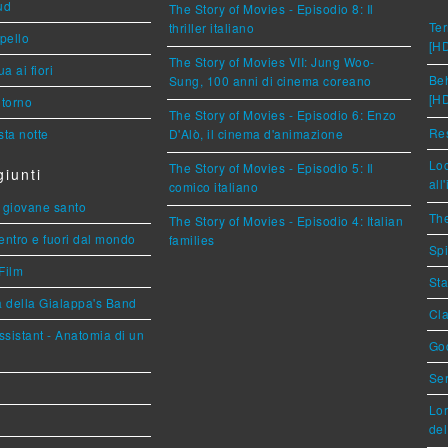
ud
The Story of Movies - Episodio 8: Il
Ter
thriller italiano
ppello
[H
The Story of Movies VII: Jung Woo-
a ai fiori
Beh
Sung, 100 anni di cinema coreano
[H
torno
The Story of Movies - Episodio 6: Enzo
Res
ta notte
D'Alò, il cinema d'animazione
Loc
The Story of Movies - Episodio 5: Il
iunti
all
comico italiano
Il giovane santo
The
The Story of Movies - Episodio 4: Italian
entro e fuori dal mondo
families
Spi
Film
Sta
a della Gialappa's Band
Cla
sistant - Anatomia di un
God
Ser
Lor
del