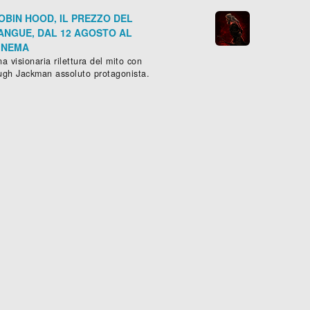
OBIN HOOD, IL PREZZO DEL
ANGUE, DAL 12 AGOSTO AL
INEMA
a visionaria rilettura del mito con
ugh Jackman assoluto protagonista.
VENOM - LA FURIA DI CARNAGE
ione
,
Fantascienza
- (
USA
-
2021
), 97 min.
Documentario
, (
USA
-
2021
), 118 





Scheda »
Sched