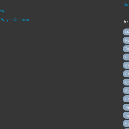
Nor
via
he Way in Cinemas
Ar
Mi
N
Tu
I 
C
Ro
Ci
Au
R
Te
Tu
Il