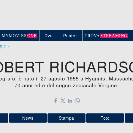
Dvd
Poster
MYMOVIE
S
ONE
TROV
A
STREAMING
ogle »
OBERT RICHARDS
ografo, è nato il 27 agosto 1955 a Hyannis, Massach
70 anni ed è del segno zodiacale Vergine.
News
Stampa
Foto