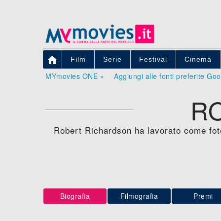

Film
Serie
Festival
Cinema
MYmovies ONE »
Aggiungi alle fonti preferite Go
R
Robert Richardson ha lavorato come fot
Biografia
Filmografia
Premi