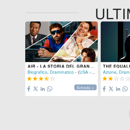
ULTI
AIR - LA STORIA DEL GRANDE SALTO
Biografico
,
Drammatico
- (
USA
-
2023
)
Azione
,
Dram









Scheda »