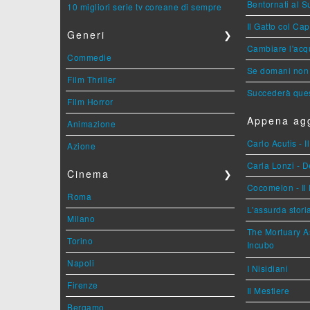
Bentornati al S
10 migliori serie tv coreane di sempre
Il Gatto col Ca
Generi
❯
Cambiare l'acqu
Commedie
Se domani non 
Film Thriller
Succederà ques
Film Horror
Appena agg
Animazione
Carlo Acutis - 
Azione
Carla Lonzi - D
Cinema
❯
Cocomelon - Il 
Roma
L'assurda stori
Milano
The Mortuary As
Torino
Incubo
Napoli
I Nisidiani
Firenze
Il Mestiere
Bergamo