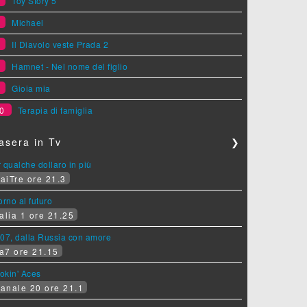
5
Toy Story 5
6
Michael
7
Il Diavolo veste Prada 2
8
Hamnet - Nel nome del figlio
9
Gioia mia
0
Terapia di famiglia
asera in Tv
❯
 qualche dollaro in più
aiTre ore 21.3
orno al futuro
alia 1 ore 21.25
07, dalla Russia con amore
a7 ore 21.15
okin' Aces
anale 20 ore 21.1