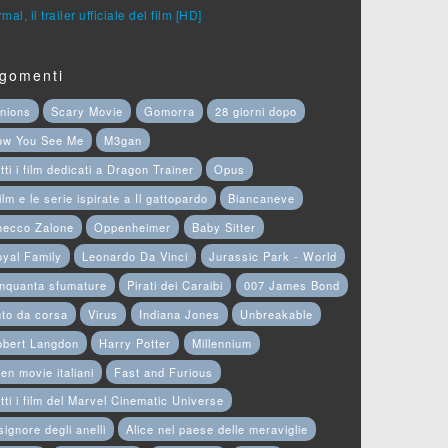
mal, il trailer ufficiale del film [HD]
gomenti
nions
Scary Movie
Gomorra
28 giorni dopo
ow You See Me
M3gan
tti i film dedicati a Dragon Trainer
Opus
film e le serie ispirate a Il gattopardo
Biancaneve
hecco Zalone
Oppenheimer
Baby Sitter
yal Family
Leonardo Da Vinci
Jurassic Park - World
nquanta sfumature
Pirati dei Caraibi
007 James Bond
to da corsa
Virus
Indiana Jones
Unbreakable
obert Langdon
Harry Potter
Millennium
en movie italiani
Fast and Furious
tti i film del Marvel Cinematic Universe
 signore degli anelli
Alice nel paese delle meraviglie