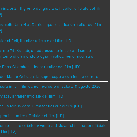
minator 2 - Il giorno del giudizio, il trailer ufficiale del film
D]
emoth! Una vita. Da ricomporre., il teaser trailer del film
D]
ident Evil, il trailer ufficiale del film [HD]
arno 79: Ketticè, un adolescente in cerca di senso
'interno di un mondo programmaticamente insensato
 Echo Chamber, il teaser trailer del film [HD]
der Man e Odissea: la super coppia continua a correre
sera in tv: i film da non perdere di sabato 8 agosto 2026
yface, il trailer ufficiale del film [HD]
zilla Minus Zero, il teaser trailer del film [HD]
penti, il trailer ufficiale del film [HD]
enzo - L'incredibile avventura di Jovanotti, il trailer ufficiale
 film [HD]