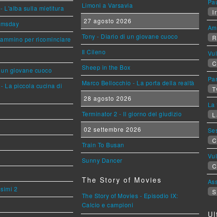
Pa
Limoni a Varsavia
L'alba sulla mietitura
Ir
27 agosto 2026
omsday
Am
Tony - Diario di un giovane cuoco
R
cammino per ricominciare
Il Cileno
Vu
C
Sheep in the Box
i un giovane cuoco
Par
Marco Bellocchio - La porta della realtà
- La piccola cucina di
T
28 agosto 2026
La 
Terminator 2 - Il giorno del giudizio
L
02 settembre 2026
Se
C
Train To Busan
Vu
Sunny Dancer
C
The Story of Movies
Ass
esimi 2
S
The Story of Movies - Episodio IX:
Calcio e campioni
Ul