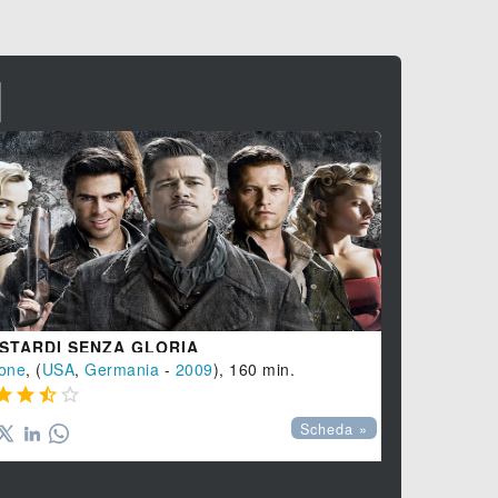
I
STARDI SENZA GLORIA
SHUTTER 
one
, (
USA
,
Germania
-
2009
), 160 min.
Drammatico
,








Scheda »