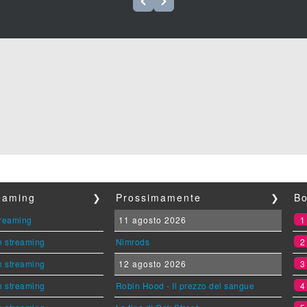
reaming
❯
Prossimamente
❯
Bo
streaming
11 agosto 2026
n streaming
Nimrods
n streaming
12 agosto 2026
n streaming
Robin Hood - Il prezzo del sangue