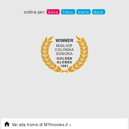
ordina per:
Anno
Titolo
Stelle
Rank
WINNER
MIGLIOR
COLONNA
SONORA
GOLDEN
GLOBES
1991

Vai alla home di MYmovies.it »