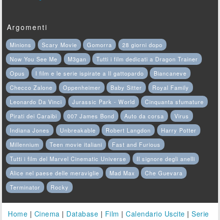
Argomenti
Minions
Scary Movie
Gomorra
28 giorni dopo
Now You See Me
M3gan
Tutti i film dedicati a Dragon Trainer
Opus
I film e le serie ispirate a Il gattopardo
Biancaneve
Checco Zalone
Oppenheimer
Baby Sitter
Royal Family
Leonardo Da Vinci
Jurassic Park - World
Cinquanta sfumature
Pirati dei Caraibi
007 James Bond
Auto da corsa
Virus
Indiana Jones
Unbreakable
Robert Langdon
Harry Potter
Millennium
Teen movie italiani
Fast and Furious
Tutti i film del Marvel Cinematic Universe
Il signore degli anelli
Alice nel paese delle meraviglie
Mad Max
Che Guevara
Terminator
Rocky
Home
|
Cinema
|
Database
|
Film
|
Calendario Uscite
|
Serie