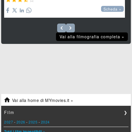





Scheda »
Vai alla filmografia completa »

Vai alla home di MYmovies.it »
Film
❯
2027
-
2026
-
2025
-
2024
Tutti i film imperdibili »