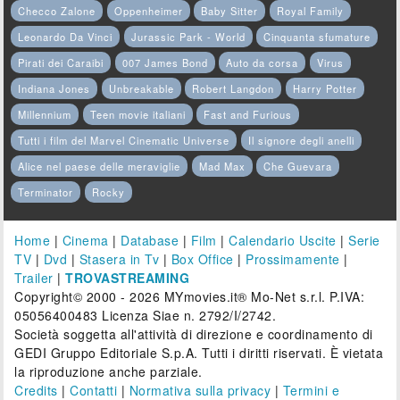
Checco Zalone
Oppenheimer
Baby Sitter
Royal Family
Leonardo Da Vinci
Jurassic Park - World
Cinquanta sfumature
Pirati dei Caraibi
007 James Bond
Auto da corsa
Virus
Indiana Jones
Unbreakable
Robert Langdon
Harry Potter
Millennium
Teen movie italiani
Fast and Furious
Tutti i film del Marvel Cinematic Universe
Il signore degli anelli
Alice nel paese delle meraviglie
Mad Max
Che Guevara
Terminator
Rocky
Home
|
Cinema
|
Database
|
Film
|
Calendario Uscite
|
Serie
TV
|
Dvd
|
Stasera in Tv
|
Box Office
|
Prossimamente
|
Trailer
|
TROVASTREAMING
Copyright© 2000 - 2026 MYmovies.it® Mo-Net s.r.l. P.IVA:
05056400483 Licenza Siae n. 2792/I/2742.
Società soggetta all'attività di direzione e coordinamento di
GEDI Gruppo Editoriale S.p.A. Tutti i diritti riservati. È vietata
la riproduzione anche parziale.
Credits
|
Contatti
|
Normativa sulla privacy
|
Termini e