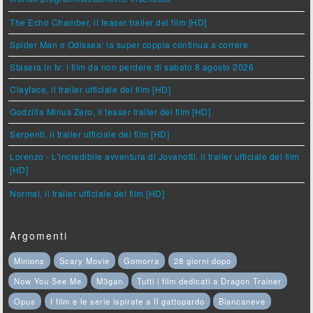
The Echo Chamber, il teaser trailer del film [HD]
Spider Man e Odissea: la super coppia continua a correre
Stasera in tv: i film da non perdere di sabato 8 agosto 2026
Clayface, il trailer ufficiale del film [HD]
Godzilla Minus Zero, il teaser trailer del film [HD]
Serpenti, il trailer ufficiale del film [HD]
Lorenzo - L'incredibile avventura di Jovanotti, il trailer ufficiale del film
[HD]
Normal, il trailer ufficiale del film [HD]
Argomenti
Minions
Scary Movie
Gomorra
28 giorni dopo
Now You See Me
M3gan
Tutti i film dedicati a Dragon Trainer
Opus
I film e le serie ispirate a Il gattopardo
Biancaneve