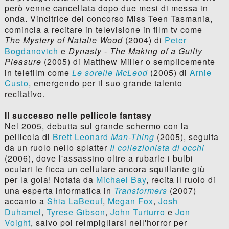
però venne cancellata dopo due mesi di messa in
onda. Vincitrice del concorso Miss Teen Tasmania,
comincia a recitare in televisione in film tv come
The Mystery of Natalie Wood
(2004) di
Peter
Bogdanovich
e
Dynasty - The Making of a Guilty
Pleasure
(2005) di Matthew Miller o semplicemente
in telefilm come
Le sorelle McLeod
(2005) di
Arnie
Custo
, emergendo per il suo grande talento
recitativo.
Il successo nelle pellicole fantasy
Nel 2005, debutta sul grande schermo con la
pellicola di
Brett Leonard
Man-Thing
(2005), seguita
da un ruolo nello splatter
Il collezionista di occhi
(2006), dove l'assassino oltre a rubarle i bulbi
oculari le ficca un cellulare ancora squillante giù
per la gola! Notata da
Michael Bay
, recita il ruolo di
una esperta informatica in
Transformers
(2007)
accanto a
Shia LaBeouf
,
Megan Fox
,
Josh
Duhamel
,
Tyrese Gibson
,
John Turturro
e
Jon
Voight
, salvo poi reimpigliarsi nell'horror per