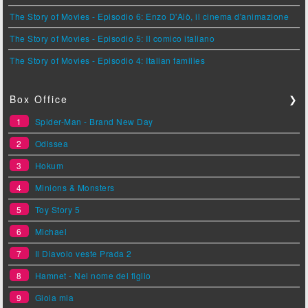
The Story of Movies - Episodio 6: Enzo D'Alò, il cinema d'animazione
The Story of Movies - Episodio 5: Il comico italiano
The Story of Movies - Episodio 4: Italian families
Box Office
❯
1
Spider-Man - Brand New Day
2
Odissea
3
Hokum
4
Minions & Monsters
5
Toy Story 5
6
Michael
7
Il Diavolo veste Prada 2
8
Hamnet - Nel nome del figlio
9
Gioia mia