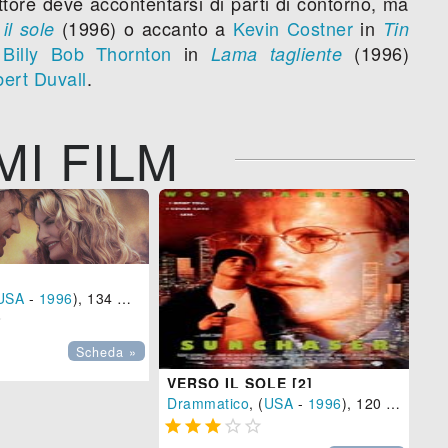
tore deve accontentarsi di parti di contorno, ma
(1996) o accanto a
Kevin Costner
in
il sole
Tin
a
Billy Bob Thornton
in
(1996)
Lama tagliente
ert Duvall
.
MI FILM
USA
-
1996
), 134 min.

LA
Scheda »
Dr
VERSO IL SOLE [2]

Drammatico
, (
USA
-
1996
), 120 min.




