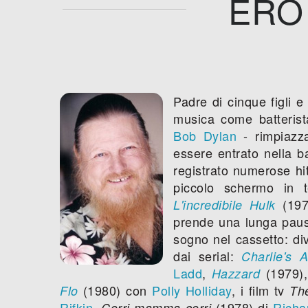
ERO 
Padre di cinque figli e
musica come batterist
Bob Dylan
- rimpiazza
essere entrato nella 
registrato numerose hi
piccolo schermo in 
(1978
L'incredibile Hulk
prende una lunga pausa
sogno nel cassetto: div
dai serial:
Charlie's 
Ladd
,
(1979)
Hazzard
(1980) con
Polly Holliday
, i film tv
Flo
Th
Rifkin
,
(1978) di
Richa
Corri mamma corri