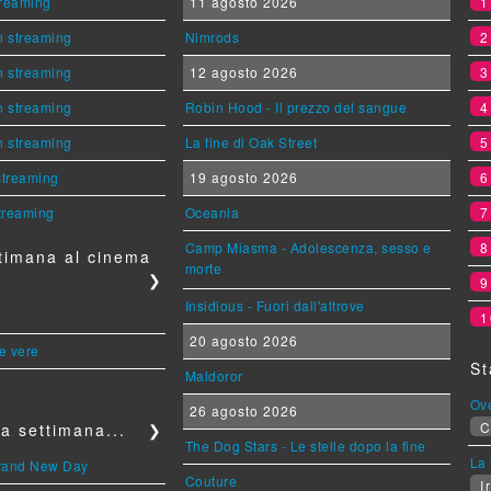
streaming
11 agosto 2026
n streaming
Nimrods
n streaming
12 agosto 2026
n streaming
Robin Hood - Il prezzo del sangue
n streaming
La fine di Oak Street
 streaming
19 agosto 2026
streaming
Oceania
Camp Miasma - Adolescenza, sesso e
timana al cinema
morte
❯
Insidious - Fuori dall'altrove
1
20 agosto 2026
le vere
St
Maldoror
Ov
26 agosto 2026
C
a settimana...
❯
The Dog Stars - Le stelle dopo la fine
La 
Brand New Day
Couture
Ir