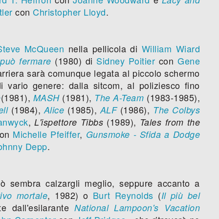
ler
con
Christopher Lloyd
.
Steve McQueen
nella pellicola di
William Wiard
(1980) di
Sidney Poitier
con
Gene
 può fermare
 carriera sarà comunque legata al piccolo schermo
i vario genere: dalla sitcom, al poliziesco fino
(1981),
(1981),
(1983-1985),
e
MASH
The A-Team
(1984),
(1985),
(1986),
ll
Alice
ALF
The Colbys
anwyck
,
(1989),
L'ispettore Tibbs
Tales from the
con
Michelle Pfeiffer
,
Gunsmoke - Sfida a Dodge
ohnny Depp
.
rò sembra calzargli meglio, seppure accanto a
, 1982) o
Burt Reynolds
(
tivo mortale
Il più bel
te dall'esilarante
National Lampoon's Vacation