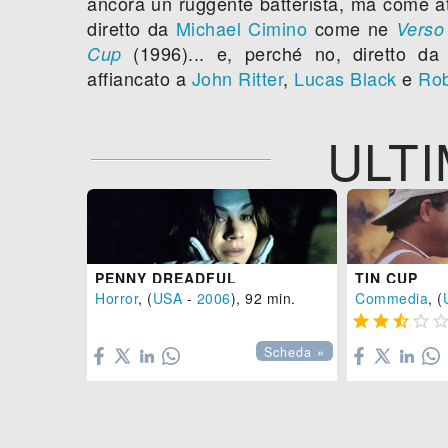
ancora un ruggente batterista, ma come at
diretto da
Michael Cimino
come ne
Verso 
(1996)... e, perché no, diretto d
Cup
affiancato a
John Ritter
,
Lucas Black
e
Rob
ULTI
PENNY DREADFUL
TIN CUP
Horror
, (
USA
-
2006
), 92 min.
Commedia
, (





Scheda »