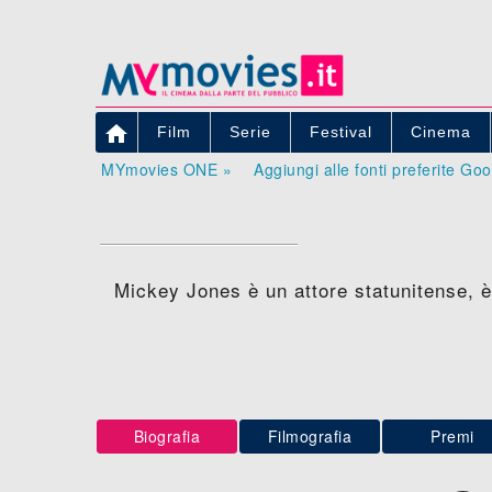

Film
Serie
Festival
Cinema
MYmovies ONE »
Aggiungi alle fonti preferite Go
Mickey Jones è un attore statunitense, è
Biografia
Filmografia
Premi