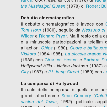
(1978) di
Robert But
the Mississippi Queen
Debutto cinematografico
Il debutto cinematografico è invece con
(1980), seguito da
Tom Horn
Nessuno ci
Wilder
e
Richard Pryor
. Ma il resto della
e a minuscole partecipazioni a telefilm d
all'action.
(1980),
Chips
Cuore e batticuor
(1984-1985),
Visitors
La piccola grande Ne
(1986) con
Charlton Heston
e
Barbara St
(1987) 
Hollywood Hills - Natica Jackson
(1987) e
(1989) con
J
City
21 Jump Street
La comparsa di Hollywood
Il ruolo della comparsa è quella che pe
grandi attori come
Sean Connery
(
Obiet
, 1982), pellicole segui
casino del Texas