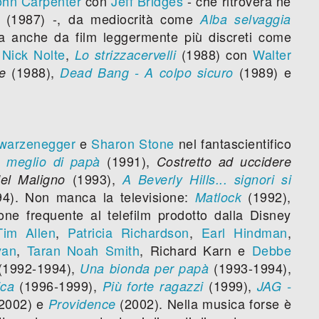
ohn Carpenter
con
Jeff Bridges
- che ritroverà ne
(1987) -, da mediocrità come
Alba selvaggia
 anche da film leggermente più discreti come
n
Nick Nolte
,
(1988) con
Walter
Lo strizzacervelli
(1988),
(1989) e
e
Dead Bang - A colpo sicuro
warzenegger
e
Sharon Stone
nel fantascientifico
(1991),
 meglio di papà
Costretto ad uccidere
(1993),
el Maligno
A Beverly Hills... signori si
4). Non manca la televisione:
(1992),
Matlock
ne frequente al telefilm prodotto dalla Disney
Tim Allen
,
Patricia Richardson
,
Earl Hindman
,
yan
,
Taran Noah Smith
, Richard Karn e
Debbe
(1992-1994),
(1993-1994),
Una bionda per papà
(1996-1999),
(1999),
ica
Più forte ragazzi
JAG -
2002) e
(2002). Nella musica forse è
Providence