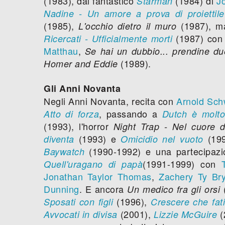
(1983), dal fantastico
(1984) di
J
Starman
Nadine - Un amore a prova di proiettile
(1985),
(1987), ma
L'occhio dietro il muro
(1987) co
Ricercati - Ufficialmente morti
Matthau
,
Se hai un dubbio... prendine du
(1989).
Homer and Eddie
Gli Anni Novanta
Negli Anni Novanta, recita con
Arnold Sch
, passando a
Atto di forza
Dutch è molto
(1993), l'horror
Night Trap - Nel cuore d
(1993) e
(199
diventa
Omicidio nel vuoto
(1990-1992) e una partecipazio
Baywatch
(1991-1999) con
Quell'uragano di papà
Jonathan Taylor Thomas
,
Zachery Ty Br
Dunning
. E ancora
Un medico fra gli orsi
(1996),
Sposati con figli
Crescere che fat
(2001),
(
Avvocati in divisa
Lizzie McGuire