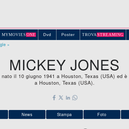
Dvd
Poster
MYMOVIE
S
ONE
TROV
A
STREAMING
ogle »
MICKEY JONES
 nato il 10 giugno 1941 a Houston, Texas (USA) ed è mo
a Houston, Texas (USA).
News
Stampa
Foto