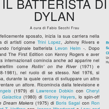
IL BATTERISTA D
DYLAN
A cura di Fabio Secchi Frau
 felicemente sposato, inizia la sua carriera nella
a di artisti come
Trini Lopez
, Johnny Rivers e
R
ndo l'originale batterista
Levon Helm
-. Dopo
S
C
band The First Edition con Kenny Rogers e aver
Un
ts internazionali comincia anche ad apparire nel
H
telefilm come
(1971) e
Rollin' on the River
-1981), nel ruolo di se stesso. Nel 1976, si
, durante la quale cerca di sviluppare un altro
entare un attore. Ricomincia dalla televisione e
(1979) di
Lawrence Dobkin
con
Cheryl
Angels
,
(1980) di
Sidney Hayers
, lo spin-off
Galactica
(1975) di
Boris Sagal
con
Ron
e Dream Makers
rd T. Heffron
con
Joanne Woodward
e
Lacy and