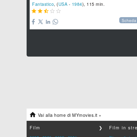
Fantastico
, (
USA
-
1984
), 115 min.





Scheda

Vai alla home di MYmovies.it »
Film
❯
Film in st