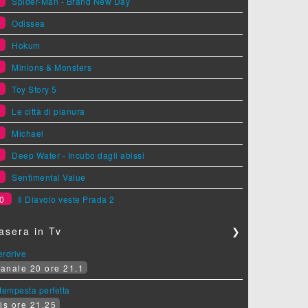
1
Spider-Man - Brand New Day
2
Odissea
3
Hokum
4
Minions & Monsters
5
Toy Story 5
6
Le città di pianura
7
Michael
8
Deep Water - Incubo dagli abissi
9
Sentimental Value
0
Il Diavolo veste Prada 2
asera in Tv
❯
erdrive
anale 20 ore 21.1
tempesta perfetta
is ore 21.25