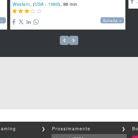
Western
, (
USA
-
1980
), 98 min.





 »
Scheda »
reaming
❯
Prossimamente
❯
Bo