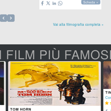
Scheda »
Vai alla filmografia completa »
I FILM PIÙ FAMOS
TI
Co

TOM HORN