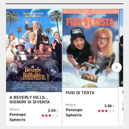
PI
FUSI DI TESTA
A BEVERLY HILLS...
SIGNORI SI DIVENTA
REG
REGIA
2.88
/5
Pen
Penelope
REGIA
2.66
/5
Penelope
Spheeris
Spheeris