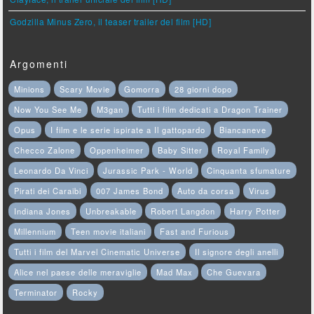
Godzilla Minus Zero, il teaser trailer del film [HD]
Argomenti
Minions
Scary Movie
Gomorra
28 giorni dopo
Now You See Me
M3gan
Tutti i film dedicati a Dragon Trainer
Opus
I film e le serie ispirate a Il gattopardo
Biancaneve
Checco Zalone
Oppenheimer
Baby Sitter
Royal Family
Leonardo Da Vinci
Jurassic Park - World
Cinquanta sfumature
Pirati dei Caraibi
007 James Bond
Auto da corsa
Virus
Indiana Jones
Unbreakable
Robert Langdon
Harry Potter
Millennium
Teen movie italiani
Fast and Furious
Tutti i film del Marvel Cinematic Universe
Il signore degli anelli
Alice nel paese delle meraviglie
Mad Max
Che Guevara
Terminator
Rocky