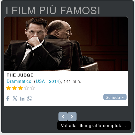
I FILM PIÙ FAMOSI
THE JUDGE
Drammatico
, (
USA
-
2014
), 141 min.





Scheda »
Vai alla filmografia completa »