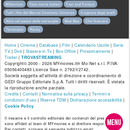
Millennium
Teen movie italiani
Fast and Furious
Tutti i film del Marvel Cinematic Universe
Il signore degli anelli
Alice nel paese delle meraviglie
Mad Max
Che Guevara
Terminator
Rocky
Home
|
Cinema
|
Database
|
Film
|
Calendario Uscite
|
Serie
TV
|
Dvd
|
Stasera in Tv
|
Box Office
|
Prossimamente
|
Trailer
|
TROVASTREAMING
Copyright© 2000 - 2026 MYmovies.it® Mo-Net s.r.l. P.IVA:
05056400483 Licenza Siae n. 2792/I/2742.
Società soggetta all'attività di direzione e coordinamento di
GEDI Gruppo Editoriale S.p.A. Tutti i diritti riservati. È vietata
la riproduzione anche parziale.
Credits
|
Contatti
|
Normativa sulla privacy
|
Termini e
condizioni d'uso
|
Riserva TDM
|
Dichiarazione accessibilità
|
Cookie Policy
Il riesame e il controllo editoriale dei contenuti del presente sito
sono affidati al team di MYmovies e al direttore responsabile.
Per contatti, scrivere al seguente indirizzo email: