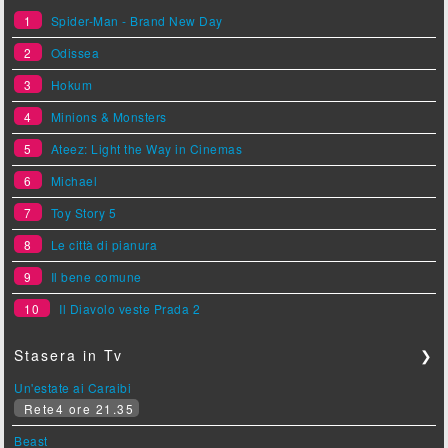
1
Spider-Man - Brand New Day
2
Odissea
3
Hokum
4
Minions & Monsters
5
Ateez: Light the Way in Cinemas
6
Michael
7
Toy Story 5
8
Le città di pianura
9
Il bene comune
10
Il Diavolo veste Prada 2
Stasera in Tv
❯
Un'estate ai Caraibi
Rete4 ore 21.35
Beast