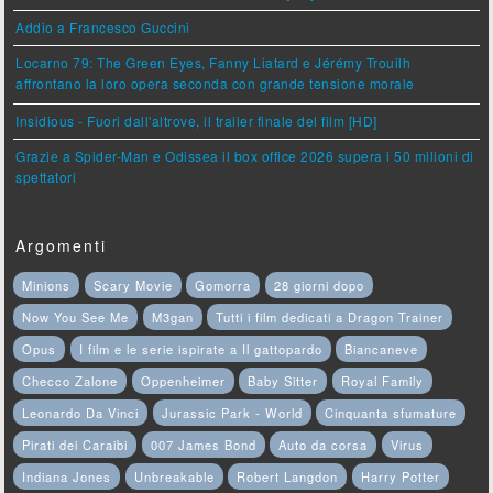
Addio a Francesco Guccini
Locarno 79: The Green Eyes, Fanny Liatard e Jérémy Trouilh
affrontano la loro opera seconda con grande tensione morale
Insidious - Fuori dall'altrove, il trailer finale del film [HD]
Grazie a Spider-Man e Odissea il box office 2026 supera i 50 milioni di
spettatori
Argomenti
Minions
Scary Movie
Gomorra
28 giorni dopo
Now You See Me
M3gan
Tutti i film dedicati a Dragon Trainer
Opus
I film e le serie ispirate a Il gattopardo
Biancaneve
Checco Zalone
Oppenheimer
Baby Sitter
Royal Family
Leonardo Da Vinci
Jurassic Park - World
Cinquanta sfumature
Pirati dei Caraibi
007 James Bond
Auto da corsa
Virus
Indiana Jones
Unbreakable
Robert Langdon
Harry Potter