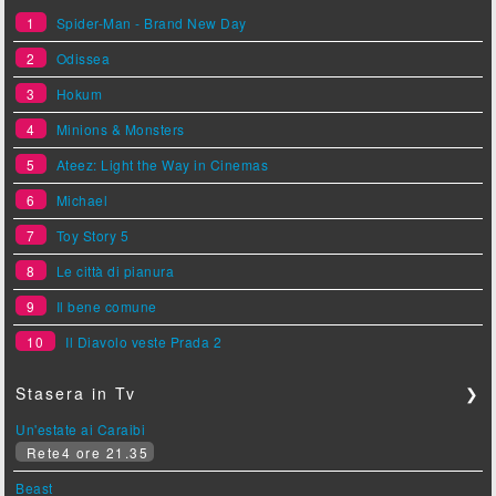
1
Spider-Man - Brand New Day
2
Odissea
3
Hokum
4
Minions & Monsters
5
Ateez: Light the Way in Cinemas
6
Michael
7
Toy Story 5
8
Le città di pianura
9
Il bene comune
10
Il Diavolo veste Prada 2
Stasera in Tv
❯
Un'estate ai Caraibi
Rete4 ore 21.35
Beast