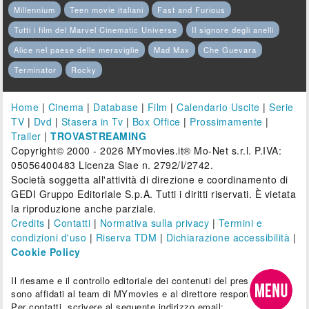
Millennium
Teen movie italiani
Fast and Furious
Tutti i film del Marvel Cinematic Universe
Il signore degli anelli
Alice nel paese delle meraviglie
Mad Max
Che Guevara
Terminator
Rocky
Home
|
Cinema
|
Database
|
Film
|
Calendario Uscite
|
Serie
TV
|
Dvd
|
Stasera in Tv
|
Box Office
|
Prossimamente
|
Trailer
|
TROVASTREAMING
Copyright© 2000 - 2026 MYmovies.it® Mo-Net s.r.l. P.IVA:
05056400483 Licenza Siae n. 2792/I/2742.
Società soggetta all'attività di direzione e coordinamento di
GEDI Gruppo Editoriale S.p.A. Tutti i diritti riservati. È vietata
la riproduzione anche parziale.
Credits
|
Contatti
|
Normativa sulla privacy
|
Termini e
condizioni d'uso
|
Riserva TDM
|
Dichiarazione accessibilità
|
Cookie Policy
Il riesame e il controllo editoriale dei contenuti del presente sito
sono affidati al team di MYmovies e al direttore responsabile.
Per contatti, scrivere al seguente indirizzo email: