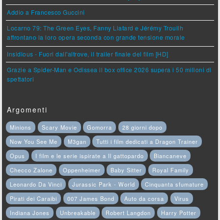
Addio a Francesco Guccini
Locarno 79: The Green Eyes, Fanny Liatard e Jérémy Trouilh
affrontano la loro opera seconda con grande tensione morale
Insidious - Fuori dall'altrove, il trailer finale del film [HD]
Grazie a Spider-Man e Odissea il box office 2026 supera i 50 milioni di
spettatori
Argomenti
Minions
Scary Movie
Gomorra
28 giorni dopo
Now You See Me
M3gan
Tutti i film dedicati a Dragon Trainer
Opus
I film e le serie ispirate a Il gattopardo
Biancaneve
Checco Zalone
Oppenheimer
Baby Sitter
Royal Family
Leonardo Da Vinci
Jurassic Park - World
Cinquanta sfumature
Pirati dei Caraibi
007 James Bond
Auto da corsa
Virus
Indiana Jones
Unbreakable
Robert Langdon
Harry Potter