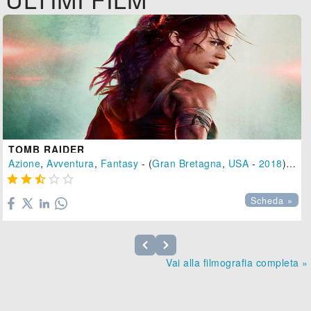
TOMB RAIDER
Azione
,
Avventura
,
Fantasy
- (
Gran Bretagna
,
USA
-
2018
), 118 min.





Scheda »
Vai alla filmografia completa »