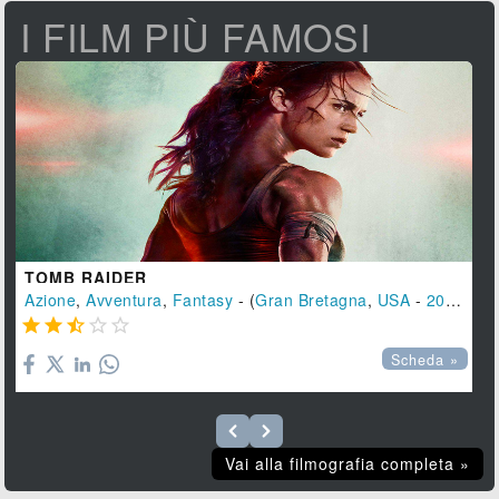
I FILM PIÙ FAMOSI
TOMB RAIDER
Azione
,
Avventura
,
Fantasy
- (
Gran Bretagna
,
USA
-
2018
), 1





Scheda »
Vai alla filmografia completa »