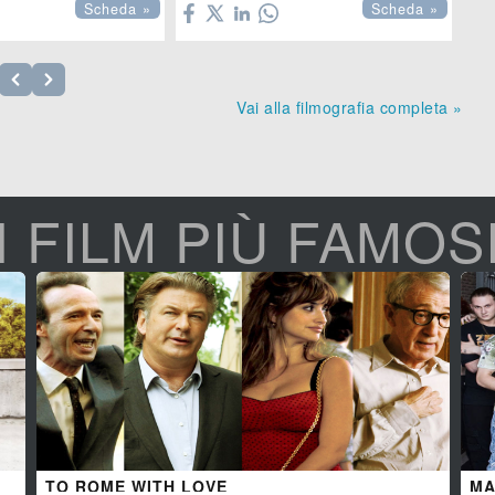
Scheda »
Scheda »
Vai alla filmografia completa »
I FILM PIÙ FAMOS
TO ROME WITH LOVE
MA