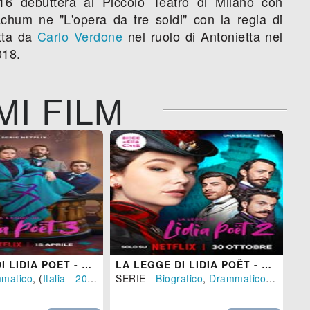
016 debutterà al Piccolo Teatro di Milano con
achum ne "L'opera da tre soldi" con la regia di
etta da
Carlo Verdone
nel ruolo di Antonietta nel
018.
MI FILM
LA LEGGE DI LIDIA POET - STAGIONE 3
LA LEGGE DI LIDIA POËT - STAGIONE 2
matico
, (
Italia
-
2025
)
SERIE -
Biografico
,
Drammatico
- (
Italia
SE

