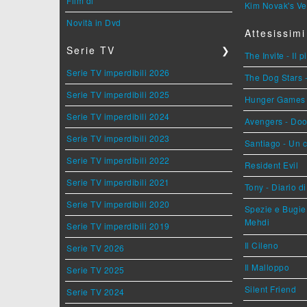
Film di
Kim Novak's Ve
Novità in Dvd
Attesissimi
Serie TV
❯
The Invite - Il 
Serie TV imperdibili 2026
The Dog Stars -
Serie TV imperdibili 2025
Hunger Games - 
Serie TV imperdibili 2024
Avengers - Do
Serie TV imperdibili 2023
Santiago - Un 
Serie TV imperdibili 2022
Resident Evil
Serie TV imperdibili 2021
Tony - Diario d
Serie TV imperdibili 2020
Spezie e Bugie 
Mehdi
Serie TV imperdibili 2019
Il Cileno
Serie TV 2026
Il Malloppo
Serie TV 2025
Silent Friend
Serie TV 2024