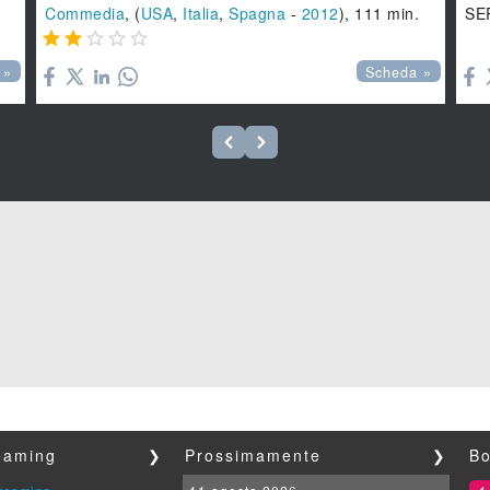
Commedia
, (
USA
,
Italia
,
Spagna
-
2012
), 111 min.
SE






 »
Scheda »
reaming
❯
Prossimamente
❯
Bo