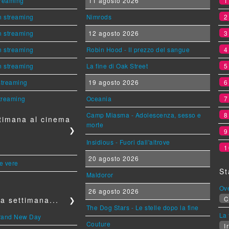
streaming
11 agosto 2026
n streaming
Nimrods
n streaming
12 agosto 2026
n streaming
Robin Hood - Il prezzo del sangue
n streaming
La fine di Oak Street
 streaming
19 agosto 2026
streaming
Oceania
Camp Miasma - Adolescenza, sesso e
timana al cinema
morte
❯
Insidious - Fuori dall'altrove
1
20 agosto 2026
le vere
St
Maldoror
Ov
26 agosto 2026
C
a settimana...
❯
The Dog Stars - Le stelle dopo la fine
La 
Brand New Day
Couture
Ir