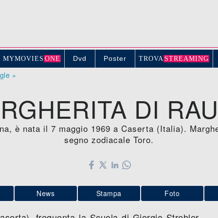
Dvd
Poster
MYMOVIE
S
ONE
TROV
A
STREAMING
ogle »
RGHERITA DI RA
ana, è nata il 7 maggio 1969 a Caserta (Italia). Margh
segno zodiacale Toro.
News
Stampa
Foto
aserta), frequenta la Scuola di Giorgio Strehler