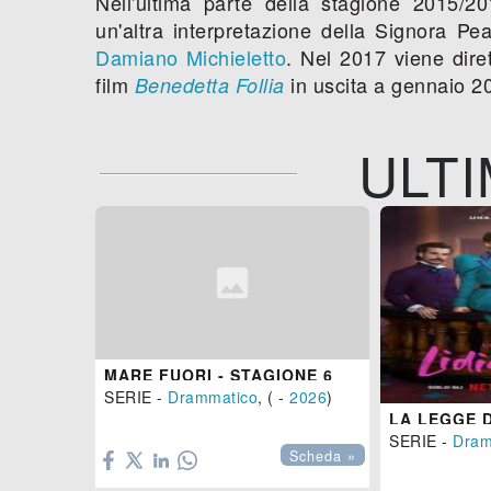
Nell'ultima parte della stagione 2015/2
un'altra interpretazione della Signora Pe
Damiano Michieletto
. Nel 2017 viene dir
film
in uscita a gennaio 2
Benedetta Follia
ULTI
MARE FUORI - STAGIONE 6
SERIE -
Drammatico
, ( -
2026
)

SERIE -
Dram
Scheda »
