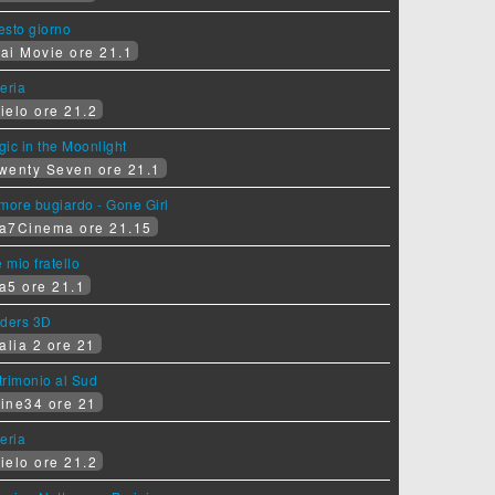
sesto giorno
ai Movie ore 21.1
eria
ielo ore 21.2
ic in the Moonlight
wenty Seven ore 21.1
more bugiardo - Gone Girl
a7Cinema ore 21.15
e mio fratello
a5 ore 21.1
iders 3D
alia 2 ore 21
rimonio al Sud
ine34 ore 21
eria
ielo ore 21.2