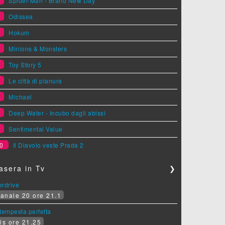
1
Spider-Man - Brand New Day
2
Odissea
3
Hokum
4
Minions & Monsters
5
Toy Story 5
6
Le città di pianura
7
Michael
8
Deep Water - Incubo dagli abissi
9
Sentimental Value
0
Il Diavolo veste Prada 2
asera in Tv
❯
erdrive
anale 20 ore 21.1
tempesta perfetta
is ore 21.25