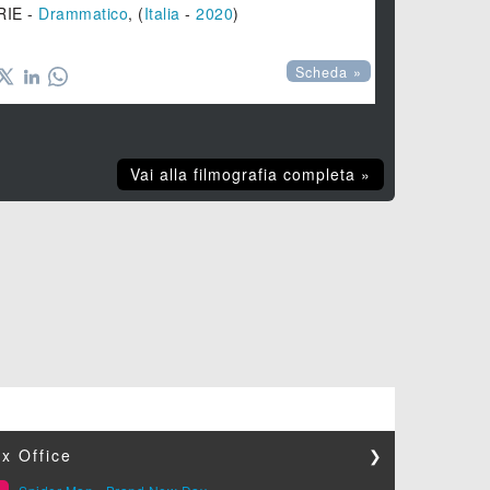
RIE -
Drammatico
, (
Italia
-
2020
)
Scheda »
Vai alla filmografia completa »
x Office
❯