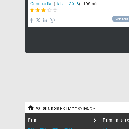
Commedia
, (
Italia
-
2018
), 109 min.





Scheda

Vai alla home di MYmovies.it »
Film
❯
Film in st