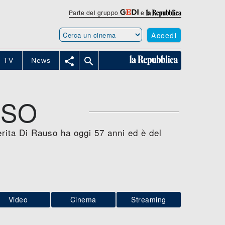
Parte del gruppo
e
Accedi


TV
News
USO
erita Di Rauso ha oggi 57 anni ed è del
Video
Cinema
Streaming