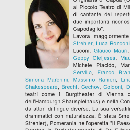
al Piccolo Teatro di Mi
di cantante del repert
due importanti riconos
Capodaglio".
Lavora maggiormente
Strehler
,
Luca Ronconi
Luconi,
Glauco Mauri
Geppy Gleijeses
,
Mau
Michele Placido, Ma
Servillo
,
Franco Branc
Simona Marchini
,
Massimo Ranieri
,
Lin
Shakespeare
,
Brecht
,
Cechov
,
Goldoni
,
D
teatri come il Burgtheater di Vienna d
dell'Hamburgh Shauspielhaus) e nella Co
da attori di lingue diverse. La sua versatil
drammatici con naturalezza. È stata Smera
Strehler), Pomerania nell'operetta "Il Paes
Dorotea in Pericolosamente di De Filippo,