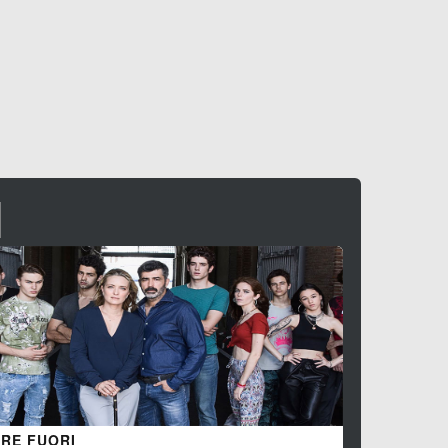
Scheda »
I
NAPOLETA
Commedia
, 




RE FUORI