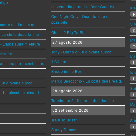
rtigo
La vendetta perfetta - Bear Country
Il 
R
One Night Only - Quando tutto è
possibile
Sib
piacere è tutto nostro
C
Ghost: 2 Big To Rig
 Le stelle dopo la fine
Mag
27 agosto 2026
L'alba sulla mietitura
T
Tony - Diario di un giovane cuoco
omsday
L'a
Il Cileno
L
cammino per ricominciare
Sheep in the Box
Io 
L
Marco Bellocchio - La porta della realtà
i un giovane cuoco
Sp
28 agosto 2026
- La piccola cucina di
It
Terminator 2 - Il giorno del giudizio
Mat
02 settembre 2026
C
Train To Busan
Sib
C
Sunny Dancer