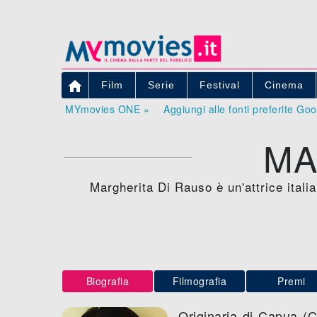

Film
Serie
Festival
Cinema
MYmovies ONE »
Aggiungi alle fonti preferite Go
MA
Margherita Di Rauso è un'attrice itali
Biografia
Filmografia
Premi
Originaria di Capua (C