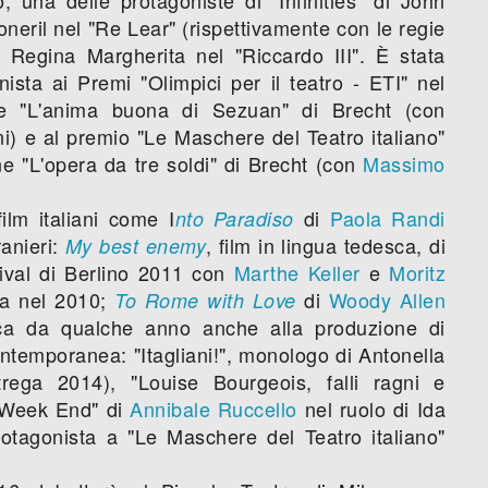
eril nel "Re Lear" (rispettivamente con le regie
a Regina Margherita nel "Riccardo III". È stata
nista ai Premi "Olimpici per il teatro - ETI" nel
e "L'anima buona di Sezuan" di Brecht (con
i) e al premio "Le Maschere del Teatro italiano"
e "L'opera da tre soldi" di Brecht (con
Massimo
ilm italiani come I
di
Paola Randi
nto Paradiso
anieri:
, film in lingua tedesca, di
My best enemy
ival di Berlino 2011 con
Marthe Keller
e
Moritz
ia nel 2010;
di
Woody Allen
To Rome with Love
ica da qualche anno anche alla produzione di
ntemporanea: "Itagliani!", monologo di Antonella
Strega 2014), "Louise Bourgeois, falli ragni e
Week End" di
Annibale Ruccello
nel ruolo di Ida
protagonista a "Le Maschere del Teatro italiano"