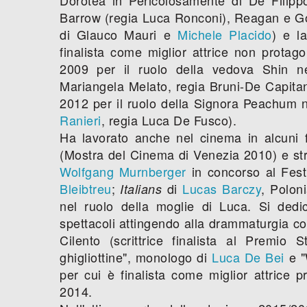
Barrow (regia Luca Ronconi), Reagan e Gon
di Glauco Mauri e
Michele Placido
) e l
finalista come miglior attrice non protago
2009 per il ruolo della vedova Shin n
Mariangela Melato, regia Bruni-De Capitan
2012 per il ruolo della Signora Peachum n
Ranieri
, regia Luca De Fusco).
Ha lavorato anche nel cinema in alcuni f
(Mostra del Cinema di Venezia 2010) e str
Wolfgang Murnberger
in concorso al Fest
Bleibtreu
;
di
Lucas Barczy
, Polon
Italians
nel ruolo della moglie di Luca. Si ded
spettacoli attingendo alla drammaturgia co
Cilento (scrittrice finalista al Premio 
ghigliottine", monologo di
Luca De Bei
e "
per cui è finalista come miglior attrice 
2014.