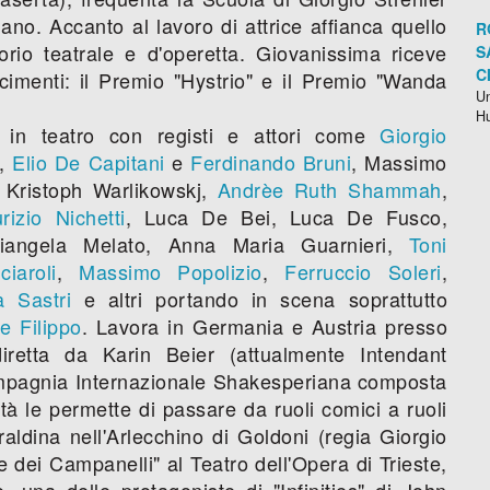
lano. Accanto al lavoro di attrice affianca quello
R
orio teatrale e d'operetta. Giovanissima riceve
S
C
cimenti: il Premio "Hystrio" e il Premio "Wanda
Un
H
 in teatro con registi e attori come
Giorgio
,
Elio De Capitani
e
Ferdinando Bruni
, Massimo
, Kristoph Warlikowskj,
Andrèe Ruth Shammah
,
rizio Nichetti
, Luca De Bei, Luca De Fusco,
riangela Melato, Anna Maria Guarnieri,
Toni
iaroli
,
Massimo Popolizio
,
Ferruccio Soleri
,
a Sastri
e altri portando in scena soprattutto
e Filippo
. Lavora in Germania e Austria presso
iretta da Karin Beier (attualmente Intendant
mpagnia Internazionale Shakesperiana composta
ità le permette di passare da ruoli comici a ruoli
ldina nell'Arlecchino di Goldoni (regia Giorgio
e dei Campanelli" al Teatro dell'Opera di Trieste,
 una delle protagoniste di "Infinities" di John