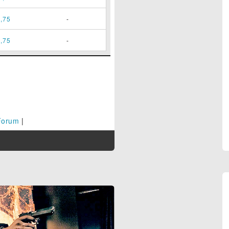
,75
-
,75
-
Forum
|