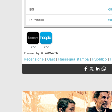
IBS
€8
Feltrinelli
€8
Powered by
Recensione
|
Cast
|
Rassegna stampa
|
Pubblico
|