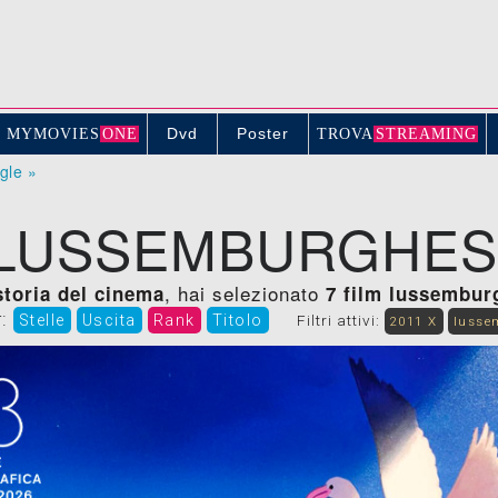
Dvd
Poster
MYMOVIE
S
ONE
TROV
A
STREAMING
ogle »
 LUSSEMBURGHESI
, hai selezionato
 storia del cinema
7 film lussembur
r:
Stelle
Uscita
Rank
Titolo
Filtri attivi:
2011 X
lusse