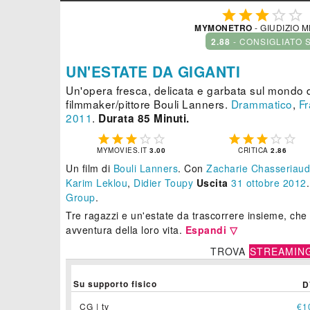





MYMONETRO
- GIUDIZIO 
2.88
- CONSIGLIATO 
UN'ESTATE DA GIGANTI
Un'opera fresca, delicata e garbata sul mondo de
filmmaker/pittore Bouli Lanners.
Drammatico
,
Fr
2011
.
Durata 85 Minuti.










MYMOVIES.IT
3.00
CRITICA
2.86
Un film di
Bouli Lanners
.
Con
Zacharie Chasseriaud
Karim Leklou
,
Didier Toupy
Uscita
31
ottobre 2012
Group
.
Tre ragazzi e un'estate da trascorrere insieme, che 
avventura della loro vita.
Espandi ▽
TROVA
STREAMIN
Su supporto fisico
D
CG | tv
€1