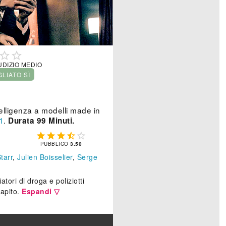


UDIZIO MEDIO
GLIATO SÌ
elligenza a modelli made in
1
.
Durata 99 Minuti.





PUBBLICO
3.50
tarr
,
Julien Boisselier
,
Serge
tori di droga e poliziotti
rapito.
Espandi ▽