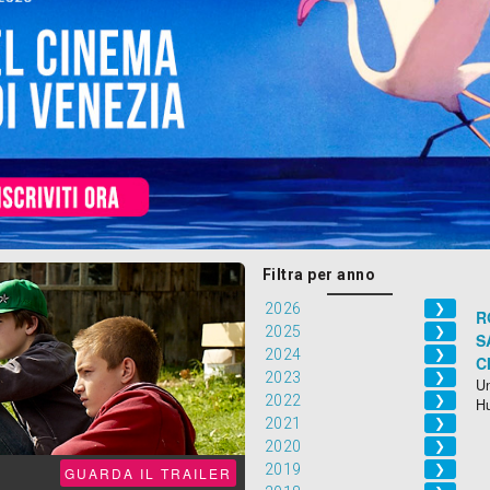
Filtra per anno
2026
❯
R
2025
❯
S
2024
❯
C
2023
❯
Un
2022
❯
H
2021
❯
2020
❯
2019
❯
GUARDA IL TRAILER