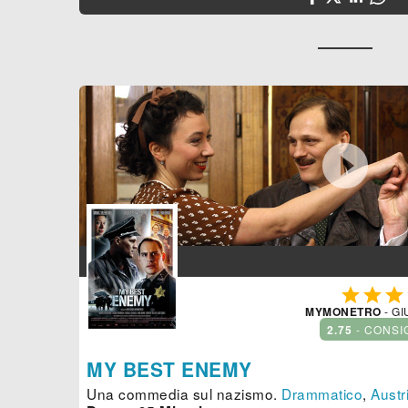




MYMONETRO
- GI
2.75
- CONSI
MY BEST ENEMY
Una commedia sul nazismo.
Drammatico
,
Austr