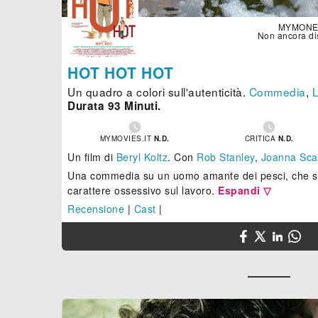
MYMONE
Non ancora di
HOT HOT HOT
Un quadro a colori sull'autenticità.
Commedia
,
Durata 93 Minuti.


MYMOVIES.IT
N.D.
CRITICA
N.D.
Un film di
Beryl Koltz
.
Con
Rob Stanley
,
Joanna Sca
Una commedia su un uomo amante dei pesci, che si r
carattere ossessivo sul lavoro.
Espandi ▽
Recensione
|
Cast
|