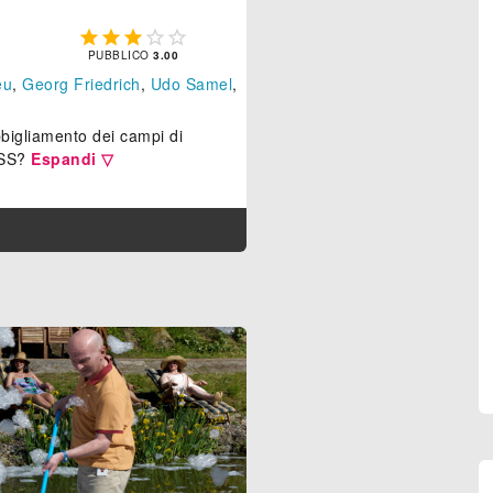





PUBBLICO
3.00
eu
,
Georg Friedrich
,
Udo Samel
,
bigliamento dei campi di
'SS?
Espandi ▽