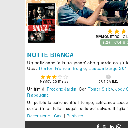



MYMONETRO
- GI
3.25
- CONSI
NOTTE BIANCA
Un poliziesco 'alla francese' che guarda con int
Usa.
Thriller
,
Francia
,
Belgio
,
Lussemburgo
201






MYMOVIES.IT
3.00
CRITICA
N.D.
Un film di
Frederic Jardin
.
Con
Tomer Sisley
,
Joey S
Riaboukine
Un poliziotto corre contro il tempo, schivando spaccia
corrotti in un folle inseguimento per salvare il figlio 
Recensione
|
Cast
|
Pubblico
|