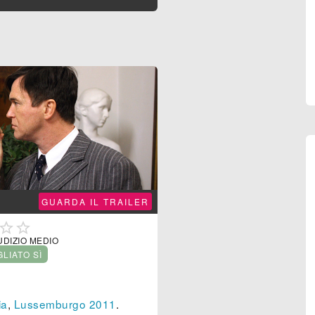
GUARDA IL TRAILER


UDIZIO MEDIO
GLIATO SÌ
ia
,
Lussemburgo
2011
.