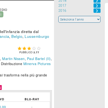
2018
❯
2017
❯
MEDIO
2016
❯
SÌ
ll'infanzia diretta dal
ancia
,
Belgio
,
Lussemburgo





PUBBLICO
2.77
,
Martin Nissen
,
Paul Bartel (II)
,
. Distribuzione
Minerva Pictures
si trasforma nella più grande
G
VD
BLU-RAY
0,99
-