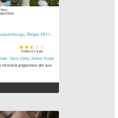
TRO
sponibile.
Lussemburgo
,
Belgio
2011
.





PUBBLICO
2.50
nlan
,
Gary Cady
,
Amber Doyle
itroverà prigioniero del suo