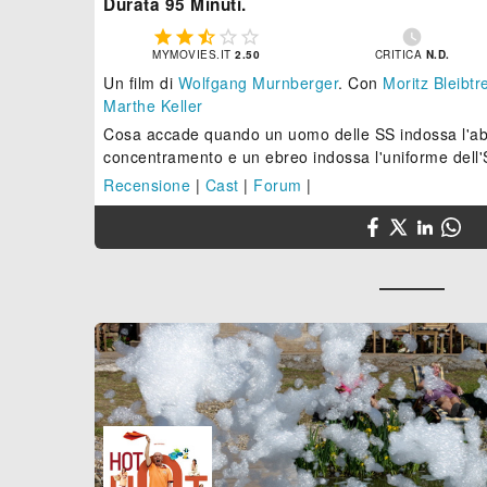
Durata 95 Minuti.






MYMOVIES.IT
2.50
CRITICA
N.D.
Un film di
Wolfgang Murnberger
.
Con
Moritz Bleibtr
Marthe Keller
Cosa accade quando un uomo delle SS indossa l'ab
concentramento e un ebreo indossa l'uniforme dell
Recensione
|
Cast
|
Forum
|