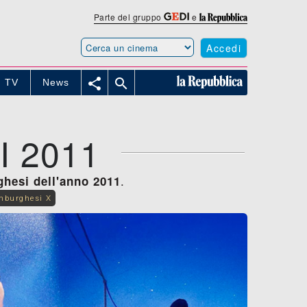
Parte del gruppo
e
Accedi


TV
News
 2011
.
ghesi dell'anno 2011
mburghesi X