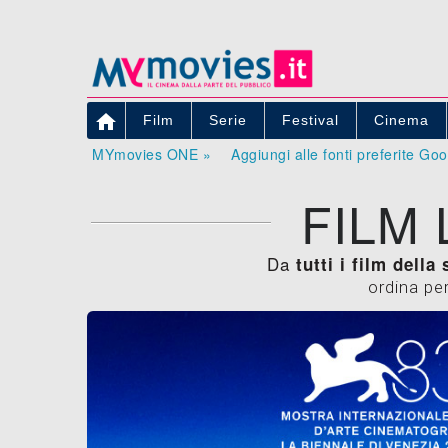

Film
Serie
Festival
Cinema
MYmovies ONE »
Aggiungi alle fonti preferite Go
FILM
Da
tutti i film della
ordina pe