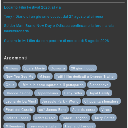
Locarno Film Festival 2026, al via
Tony - Diario di un giovane cuoco, dal 27 agosto al cinema
Spider-Man: Brand New Day e Odissea continuano la loro marcia
multimilionaria
Stasera in tv: i film da non perdere di mercoledì 5 agosto 2026
Argomenti
Minions
Scary Movie
Gomorra
28 giorni dopo
Now You See Me
M3gan
Tutti i film dedicati a Dragon Trainer
Opus
I film e le serie ispirate a Il gattopardo
Biancaneve
Checco Zalone
Oppenheimer
Baby Sitter
Royal Family
Leonardo Da Vinci
Jurassic Park - World
Cinquanta sfumature
Pirati dei Caraibi
007 James Bond
Auto da corsa
Virus
Indiana Jones
Unbreakable
Robert Langdon
Harry Potter
Millennium
Teen movie italiani
Fast and Furious