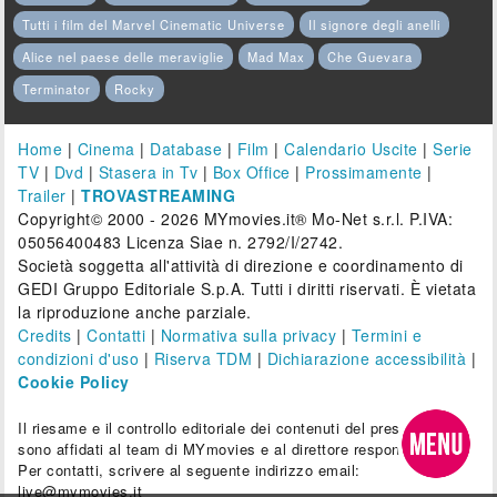
Tutti i film del Marvel Cinematic Universe
Il signore degli anelli
Alice nel paese delle meraviglie
Mad Max
Che Guevara
Terminator
Rocky
Home
|
Cinema
|
Database
|
Film
|
Calendario Uscite
|
Serie
TV
|
Dvd
|
Stasera in Tv
|
Box Office
|
Prossimamente
|
Trailer
|
TROVASTREAMING
Copyright© 2000 - 2026 MYmovies.it® Mo-Net s.r.l. P.IVA:
05056400483 Licenza Siae n. 2792/I/2742.
Società soggetta all'attività di direzione e coordinamento di
GEDI Gruppo Editoriale S.p.A. Tutti i diritti riservati. È vietata
la riproduzione anche parziale.
Credits
|
Contatti
|
Normativa sulla privacy
|
Termini e
condizioni d'uso
|
Riserva TDM
|
Dichiarazione accessibilità
|
Cookie Policy
Il riesame e il controllo editoriale dei contenuti del presente sito
sono affidati al team di MYmovies e al direttore responsabile.
Per contatti, scrivere al seguente indirizzo email:
live@mymovies.it