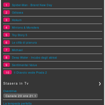
1
Spider-Man - Brand New Day
2
Odissea
3
Hokum
4
Minions & Monsters
5
Toy Story 5
6
Le città di pianura
7
Michael
8
Deep Water - Incubo dagli abissi
9
Sentimental Value
10
Il Diavolo veste Prada 2
Stasera in Tv
❯
Overdrive
Canale 20 ore 21.1
La tempesta perfetta