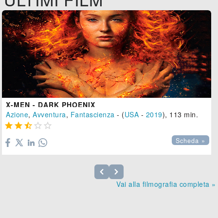
X-MEN - DARK PHOENIX
Azione
,
Avventura
,
Fantascienza
- (
USA
-
2019
), 113 min.





Scheda »
Vai alla filmografia completa »