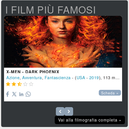
I FILM PIÙ FAMOSI
X-MEN - DARK PHOENIX
Azione
,
Avventura
,
Fantascienza
- (
USA
-
2019
), 113 min.





Scheda »
Vai alla filmografia completa »