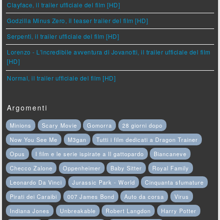
Clayface, il trailer ufficiale del film [HD]
Godzilla Minus Zero, il teaser trailer del film [HD]
Serpenti, il trailer ufficiale del film [HD]
Lorenzo - L'incredibile avventura di Jovanotti, il trailer ufficiale del film
[HD]
Normal, il trailer ufficiale del film [HD]
Argomenti
Minions
Scary Movie
Gomorra
28 giorni dopo
Now You See Me
M3gan
Tutti i film dedicati a Dragon Trainer
Opus
I film e le serie ispirate a Il gattopardo
Biancaneve
Checco Zalone
Oppenheimer
Baby Sitter
Royal Family
Leonardo Da Vinci
Jurassic Park - World
Cinquanta sfumature
Pirati dei Caraibi
007 James Bond
Auto da corsa
Virus
Indiana Jones
Unbreakable
Robert Langdon
Harry Potter