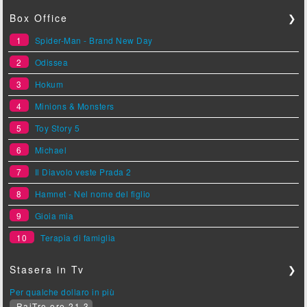
Box Office
❯
1
Spider-Man - Brand New Day
2
Odissea
3
Hokum
4
Minions & Monsters
5
Toy Story 5
6
Michael
7
Il Diavolo veste Prada 2
8
Hamnet - Nel nome del figlio
9
Gioia mia
10
Terapia di famiglia
Stasera in Tv
❯
Per qualche dollaro in più
RaiTre ore 21.3