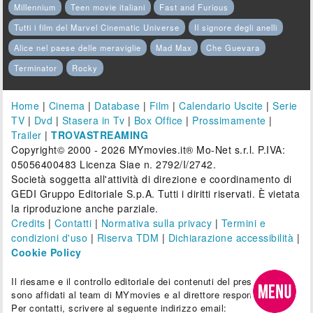
Millennium
Teen movie italiani
Fast and Furious
Tutti i film del Marvel Cinematic Universe
Il signore degli anelli
Alice nel paese delle meraviglie
Mad Max
Che Guevara
Terminator
Rocky
Home
|
Cinema
|
Database
|
Film
|
Calendario Uscite
|
Serie
TV
|
Dvd
|
Stasera in Tv
|
Box Office
|
Prossimamente
|
Trailer
|
TROVASTREAMING
Copyright© 2000 - 2026 MYmovies.it® Mo-Net s.r.l. P.IVA:
05056400483 Licenza Siae n. 2792/I/2742.
Società soggetta all'attività di direzione e coordinamento di
GEDI Gruppo Editoriale S.p.A. Tutti i diritti riservati. È vietata
la riproduzione anche parziale.
Credits
|
Contatti
|
Normativa sulla privacy
|
Termini e
condizioni d'uso
|
Riserva TDM
|
Dichiarazione accessibilità
|
Cookie Policy
Il riesame e il controllo editoriale dei contenuti del presente sito
sono affidati al team di MYmovies e al direttore responsabile.
Per contatti, scrivere al seguente indirizzo email: