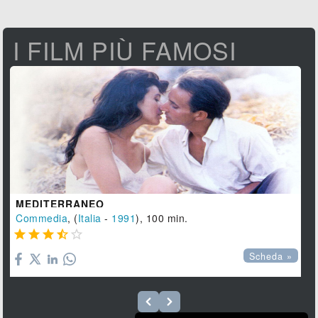
I FILM PIÙ FAMOSI
MEDITERRANEO
Commedia
, (
Italia
-
1991
), 100 min.





Scheda »