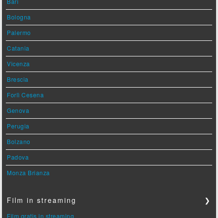
Bari
Bologna
Palermo
Catania
Vicenza
Brescia
Forlì Cesena
Genova
Perugia
Bolzano
Padova
Monza Brianza
Film in streaming
❯
Film gratis in streaming