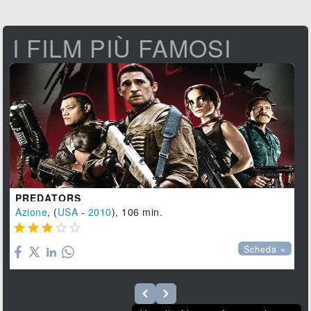
I FILM PIÙ FAMOSI
PREDATORS
Azione
, (
USA
-
2010
), 106 min.





Scheda »