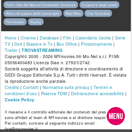
Tutti i film del Marvel Cinematic Universe
Il signore degli anelli
Alice nel paese delle meraviglie
Mad Max
Che Guevara
Terminator
Rocky
Home
|
Cinema
|
Database
|
Film
|
Calendario Uscite
|
Serie
TV
|
Dvd
|
Stasera in Tv
|
Box Office
|
Prossimamente
|
Trailer
|
TROVASTREAMING
Copyright© 2000 - 2026 MYmovies.it® Mo-Net s.r.l. P.IVA:
05056400483 Licenza Siae n. 2792/I/2742.
Società soggetta all'attività di direzione e coordinamento di
GEDI Gruppo Editoriale S.p.A. Tutti i diritti riservati. È vietata
la riproduzione anche parziale.
Credits
|
Contatti
|
Normativa sulla privacy
|
Termini e
condizioni d'uso
|
Riserva TDM
|
Dichiarazione accessibilità
|
Cookie Policy
Il riesame e il controllo editoriale dei contenuti del presente sito
sono affidati al team di MYmovies e al direttore responsabile.
Per contatti, scrivere al seguente indirizzo email:
live@mymovies.it