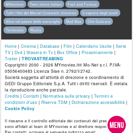
Millennium
Teen movie italiani
Fast and Furious
Tutti i film del Marvel Cinematic Universe
Il signore degli anelli
Alice nel paese delle meraviglie
Mad Max
Che Guevara
Terminator
Rocky
Home
|
Cinema
|
Database
|
Film
|
Calendario Uscite
|
Serie
TV
|
Dvd
|
Stasera in Tv
|
Box Office
|
Prossimamente
|
Trailer
|
TROVASTREAMING
Copyright© 2000 - 2026 MYmovies.it® Mo-Net s.r.l. P.IVA:
05056400483 Licenza Siae n. 2792/I/2742.
Società soggetta all'attività di direzione e coordinamento di
GEDI Gruppo Editoriale S.p.A. Tutti i diritti riservati. È vietata
la riproduzione anche parziale.
Credits
|
Contatti
|
Normativa sulla privacy
|
Termini e
condizioni d'uso
|
Riserva TDM
|
Dichiarazione accessibilità
|
Cookie Policy
Il riesame e il controllo editoriale dei contenuti del presente sito
sono affidati al team di MYmovies e al direttore responsabile.
Per contatti, scrivere al seguente indirizzo email: