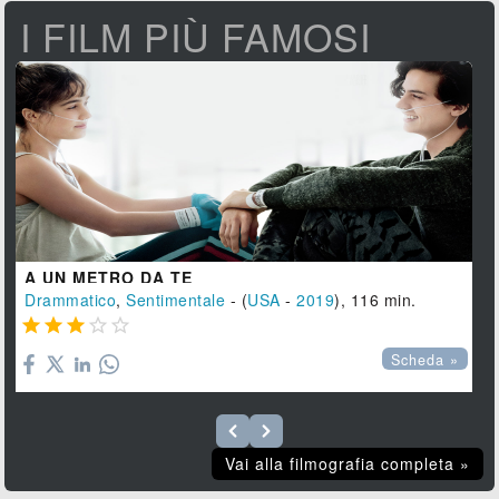
I FILM PIÙ FAMOSI
A UN METRO DA TE
Drammatico
,
Sentimentale
- (
USA
-
2019
), 116 min.





Scheda »
Vai alla filmografia completa »