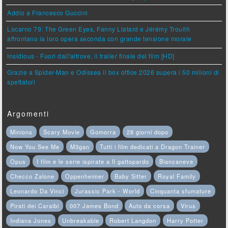
Addio a Francesco Guccini
Locarno 79: The Green Eyes, Fanny Liatard e Jérémy Trouilh
affrontano la loro opera seconda con grande tensione morale
Insidious - Fuori dall'altrove, il trailer finale del film [HD]
Grazie a Spider-Man e Odissea il box office 2026 supera i 50 milioni di
spettatori
Argomenti
Minions
Scary Movie
Gomorra
28 giorni dopo
Now You See Me
M3gan
Tutti i film dedicati a Dragon Trainer
Opus
I film e le serie ispirate a Il gattopardo
Biancaneve
Checco Zalone
Oppenheimer
Baby Sitter
Royal Family
Leonardo Da Vinci
Jurassic Park - World
Cinquanta sfumature
Pirati dei Caraibi
007 James Bond
Auto da corsa
Virus
Indiana Jones
Unbreakable
Robert Langdon
Harry Potter