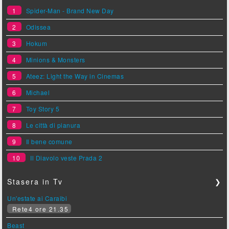
1
Spider-Man - Brand New Day
2
Odissea
3
Hokum
4
Minions & Monsters
5
Ateez: Light the Way in Cinemas
6
Michael
7
Toy Story 5
8
Le città di pianura
9
Il bene comune
10
Il Diavolo veste Prada 2
Stasera in Tv
❯
Un'estate ai Caraibi
Rete4 ore 21.35
Beast