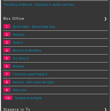
The Story of Movies - Episodio 4: Italian families
Box Office
❯
1
Spider-Man - Brand New Day
2
Odissea
3
Hokum
4
Minions & Monsters
5
Toy Story 5
6
Michael
7
Il Diavolo veste Prada 2
8
Hamnet - Nel nome del figlio
9
Gioia mia
10
Terapia di famiglia
Stasera in Tv
❯