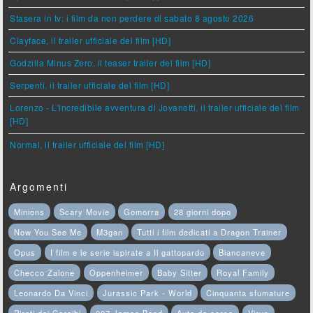
Stasera in tv: i film da non perdere di sabato 8 agosto 2026
Clayface, il trailer ufficiale del film [HD]
Godzilla Minus Zero, il teaser trailer del film [HD]
Serpenti, il trailer ufficiale del film [HD]
Lorenzo - L'incredibile avventura di Jovanotti, il trailer ufficiale del film
[HD]
Normal, il trailer ufficiale del film [HD]
Argomenti
Minions
Scary Movie
Gomorra
28 giorni dopo
Now You See Me
M3gan
Tutti i film dedicati a Dragon Trainer
Opus
I film e le serie ispirate a Il gattopardo
Biancaneve
Checco Zalone
Oppenheimer
Baby Sitter
Royal Family
Leonardo Da Vinci
Jurassic Park - World
Cinquanta sfumature