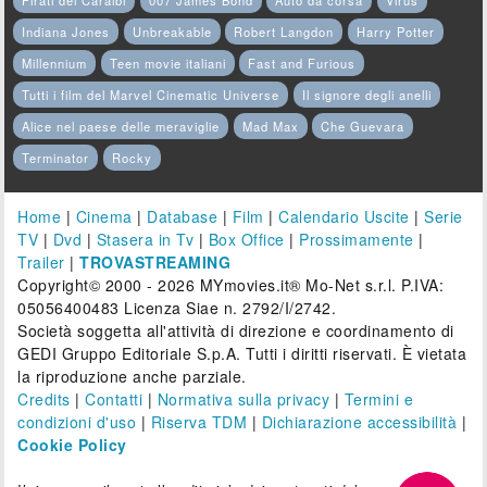
Pirati dei Caraibi
007 James Bond
Auto da corsa
Virus
Indiana Jones
Unbreakable
Robert Langdon
Harry Potter
Millennium
Teen movie italiani
Fast and Furious
Tutti i film del Marvel Cinematic Universe
Il signore degli anelli
Alice nel paese delle meraviglie
Mad Max
Che Guevara
Terminator
Rocky
Home
|
Cinema
|
Database
|
Film
|
Calendario Uscite
|
Serie
TV
|
Dvd
|
Stasera in Tv
|
Box Office
|
Prossimamente
|
Trailer
|
TROVASTREAMING
Copyright© 2000 - 2026 MYmovies.it® Mo-Net s.r.l. P.IVA:
05056400483 Licenza Siae n. 2792/I/2742.
Società soggetta all'attività di direzione e coordinamento di
GEDI Gruppo Editoriale S.p.A. Tutti i diritti riservati. È vietata
la riproduzione anche parziale.
Credits
|
Contatti
|
Normativa sulla privacy
|
Termini e
condizioni d'uso
|
Riserva TDM
|
Dichiarazione accessibilità
|
Cookie Policy