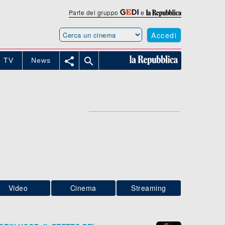
Parte del gruppo
e
Accedi


TV
News
Video
Cinema
Streaming