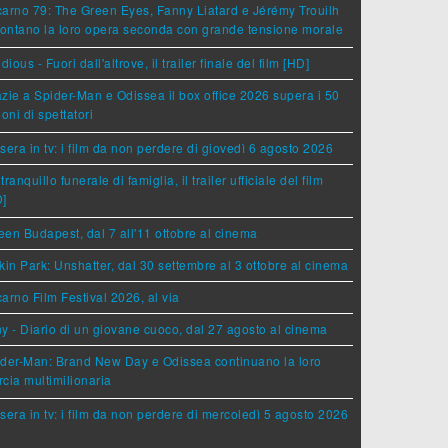
arno 79: The Green Eyes, Fanny Liatard e Jérémy Trouilh
rontano la loro opera seconda con grande tensione morale
idious - Fuori dall'altrove, il trailer finale del film [HD]
zie a Spider-Man e Odissea il box office 2026 supera i 50
ioni di spettatori
sera in tv: i film da non perdere di giovedì 6 agosto 2026
tranquillo funerale di famiglia, il trailer ufficiale del film
D]
en Budapest, dal 7 all'11 ottobre al cinema
kin Park: Unshatter, dal 30 settembre al 3 ottobre al cinema
arno Film Festival 2026, al via
y - Diario di un giovane cuoco, dal 27 agosto al cinema
der-Man: Brand New Day e Odissea continuano la loro
cia multimilionaria
sera in tv: i film da non perdere di mercoledì 5 agosto 2026