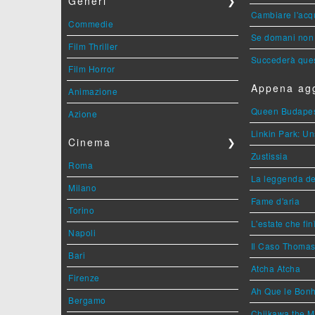
Generi
❯
Cambiare l'acqu
Commedie
Se domani non 
Film Thriller
Succederà ques
Film Horror
Appena agg
Animazione
Queen Budape
Azione
Linkin Park: Un
Cinema
❯
Zustissia
Roma
La leggenda de
Milano
Fame d'aria
Torino
L'estate che fin
Napoli
Il Caso Thoma
Bari
Atcha Atcha
Firenze
Ah Que le Bonh
Bergamo
Chiikawa the M