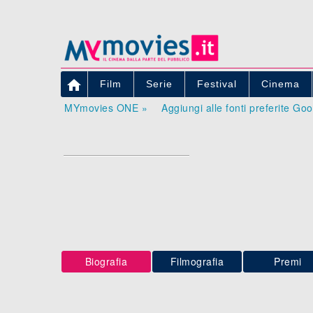

Film
Serie
Festival
Cinema
MYmovies ONE »
Aggiungi alle fonti preferite Go
Biografia
Filmografia
Premi