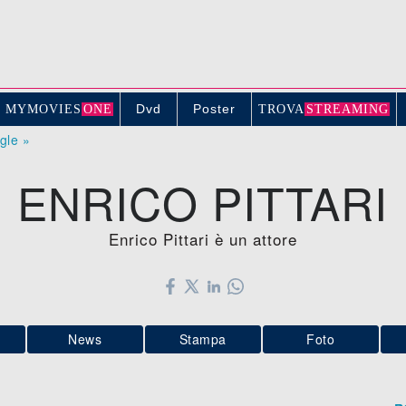
Dvd
Poster
MYMOVIE
S
ONE
TROV
A
STREAMING
ogle »
ENRICO PITTARI
Enrico Pittari è un attore
News
Stampa
Foto