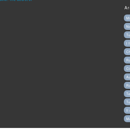
Ar
Mi
N
Tu
I 
C
Ro
Ci
Au
R
Te
Tu
Il
M