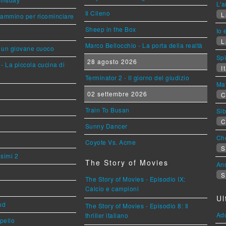
L'a
Il Cileno
L
cammino per ricominciare
Sheep in the Box
Io 
L
Marco Bellocchio - La porta della realtà
i un giovane cuoco
Sp
28 agosto 2026
- La piccola cucina di
It
Terminator 2 - Il giorno del giudizio
Mat
02 settembre 2026
C
Train To Busan
Sib
C
Sunny Dancer
Cho
Coyote Vs. Acme
S
esimi 2
The Story of Movies
An
S
The Story of Movies - Episodio IX:
Calcio e campioni
Ul
ud
The Story of Movies - Episodio 8: Il
Ad
thriller italiano
ppello