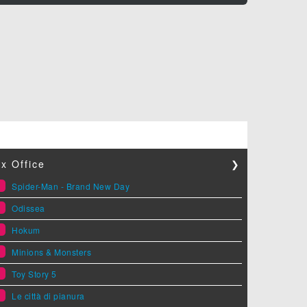
x Office
❯
1
Spider-Man - Brand New Day
2
Odissea
3
Hokum
4
Minions & Monsters
5
Toy Story 5
6
Le città di pianura