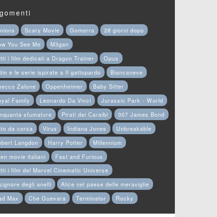
gomenti
nions
Scary Movie
Gomorra
28 giorni dopo
ow You See Me
M3gan
tti i film dedicati a Dragon Trainer
Opus
film e le serie ispirate a Il gattopardo
Biancaneve
hecco Zalone
Oppenheimer
Baby Sitter
yal Family
Leonardo Da Vinci
Jurassic Park - World
nquanta sfumature
Pirati dei Caraibi
007 James Bond
to da corsa
Virus
Indiana Jones
Unbreakable
obert Langdon
Harry Potter
Millennium
en movie italiani
Fast and Furious
tti i film del Marvel Cinematic Universe
 signore degli anelli
Alice nel paese delle meraviglie
ad Max
Che Guevara
Terminator
Rocky