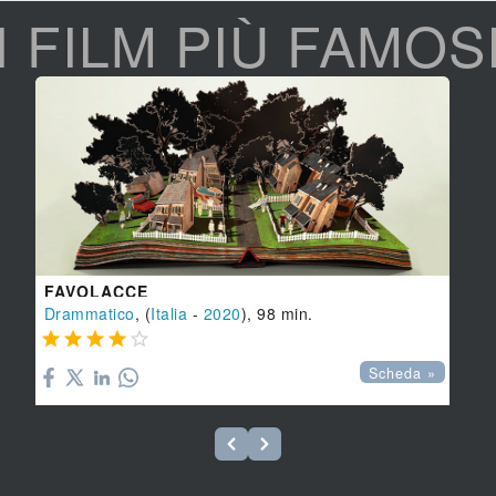
I FILM PIÙ FAMOS
FAVOLACCE
Drammatico
, (
Italia
-
2020
), 98 min.





Scheda »