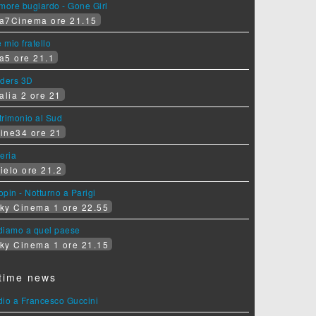
more bugiardo - Gone Girl
a7Cinema ore 21.15
e mio fratello
a5 ore 21.1
iders 3D
alia 2 ore 21
rimonio al Sud
ine34 ore 21
eria
ielo ore 21.2
pin - Notturno a Parigi
ky Cinema 1 ore 22.55
diamo a quel paese
ky Cinema 1 ore 21.15
time news
dio a Francesco Guccini