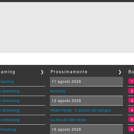
reaming
❯
Prossimamente
❯
Bo
streaming
11 agosto 2026
n streaming
Nimrods
n streaming
12 agosto 2026
n streaming
Robin Hood - Il prezzo del sangue
n streaming
La fine di Oak Street
 streaming
19 agosto 2026