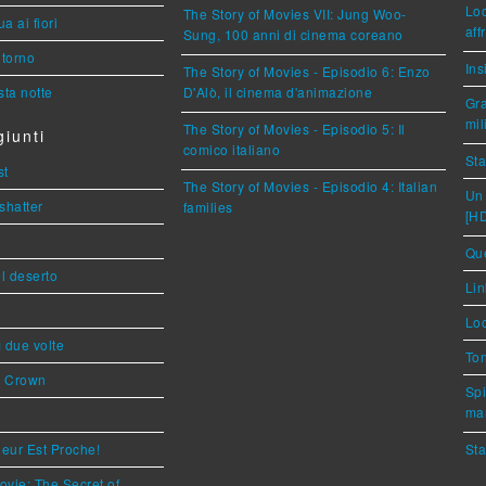
Loc
The Story of Movies VII: Jung Woo-
a ai fiori
aff
Sung, 100 anni di cinema coreano
torno
Ins
The Story of Movies - Episodio 6: Enzo
ta notte
D'Alò, il cinema d'animazione
Gra
mil
The Story of Movies - Episodio 5: Il
iunti
comico italiano
Sta
st
The Story of Movies - Episodio 4: Italian
Un 
shatter
families
[H
Que
l deserto
Lin
Loc
ì due volte
Ton
s Crown
Spi
mar
eur Est Proche!
Sta
ovie: The Secret of