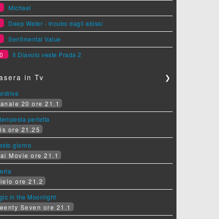
7
Michael
8
Deep Water - Incubo dagli abissi
9
Sentimental Value
0
Il Diavolo veste Prada 2
asera in Tv
❯
erdrive
anale 20 ore 21.1
tempesta perfetta
is ore 21.25
sesto giorno
ai Movie ore 21.1
eria
ielo ore 21.2
ic in the Moonlight
wenty Seven ore 21.1