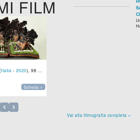
MI FILM
R
S
C
Un
H
E
(
Italia
-
2020
), 98 min.

Scheda »
Vai alla filmografia completa »