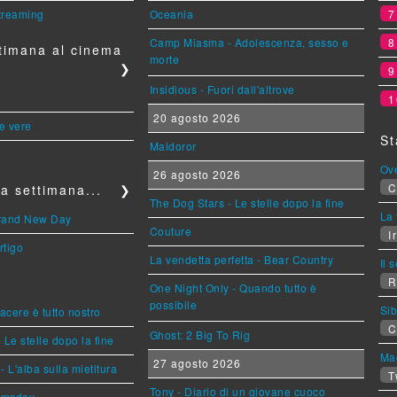
streaming
Oceania
Camp Miasma - Adolescenza, sesso e
timana al cinema
morte
❯
Insidious - Fuori dall'altrove
1
20 agosto 2026
le vere
St
Maldoror
Ov
26 agosto 2026
C
a settimana...
❯
The Dog Stars - Le stelle dopo la fine
La 
Brand New Day
Couture
Ir
rtigo
La vendetta perfetta - Bear Country
Il 
R
One Night Only - Quando tutto è
possibile
Sib
piacere è tutto nostro
C
Ghost: 2 Big To Rig
 Le stelle dopo la fine
Mag
27 agosto 2026
L'alba sulla mietitura
T
Tony - Diario di un giovane cuoco
omsday