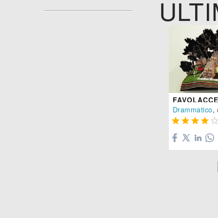
ULTI
FAVOLACC
Drammatico
, 



