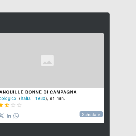
I
ROMA
Commedia
, 




ANQUILLE DONNE DI CAMPAGNA
cologico
, (
Italia
-
1980
), 91 min.




Scheda »