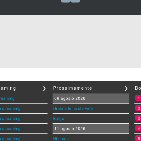
reaming
❯
Prossimamente
❯
Bo
streaming
06 agosto 2026
n streaming
Greta e le favole vere
n streaming
Borgo
n streaming
11 agosto 2026
n streaming
Nimrods