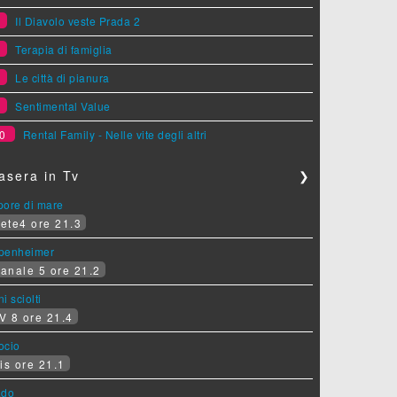
6
Il Diavolo veste Prada 2
7
Terapia di famiglia
8
Le città di pianura
9
Sentimental Value
0
Rental Family - Nelle vite degli altri
asera in Tv
❯
pore di mare
ete4 ore 21.3
penheimer
anale 5 ore 21.2
i sciolti
V 8 ore 21.4
socio
is ore 21.1
ado