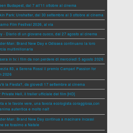
en Budapest, dal 7 all'11 ottobre al cinema
kin Park: Unshatter, dal 30 settembre al 3 ottobre al cinema
arno Film Festival 2026, al via
y - Diario di un giovane cuoco, dal 27 agosto al cinema
der-Man: Brand New Day e Odissea continuano la loro
cia multimilionaria
sera in tv: i film da non perdere di mercoledì 5 agosto 2026
ezia 83, a Serena Rossi il premio Campari Passion for
lm 2026
'è la Fiesta?, da giovedì 17 settembre al cinema
 Private Hell, il trailer ufficiale del film [HD]
ta e le favole vere, una favola ecologista coraggiosa,con
anima autentica e molto naïf
ider-Man: Brand New Day continua a macinare incassi
e se fossimo a Natale