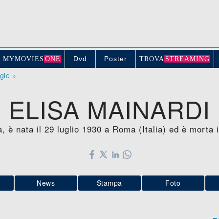
Dvd
Poster
MYMOVIE
S
ONE
TROV
A
STREAMING
ogle »
ELISA MAINARDI
a, è nata il 29 luglio 1930 a Roma (Italia) ed è morta 
News
Stampa
Foto