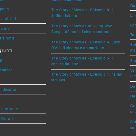
Que
ppello
The Story of Movies - Episodio 8: Il
Lin
thriller italiano
a ai fiori
Loc
The Story of Movies VII: Jung Woo-
torno
Sung, 100 anni di cinema coreano
Ton
ta notte
The Story of Movies - Episodio 6: Enzo
Spi
D'Alò, il cinema d'animazione
iunti
mar
The Story of Movies - Episodio 5: Il
st
Sta
comico italiano
shatter
Ven
The Story of Movies - Episodio 4: Italian
Fi
families
Dov
l deserto
Her
Gre
ì due volte
un'
s Crown
Sp
com