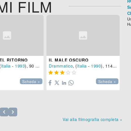
MI FILM
R
S
C
Un
H
DEL RITORNO
IL MALE OSCURO
BI
(
Italia
-
1993
), 90 min.
Drammatico
, (
Italia
-
1990
), 114 min.
Dr







Scheda »
Scheda »
Vai alla filmografia completa »