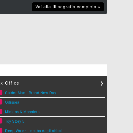
Vai alla filmografia completa »
x Office
❯
1
Spider-Man - Brand New Day
2
Odissea
3
Minions & Monsters
4
Toy Story 5
5
Deep Water - Incubo dagli abissi