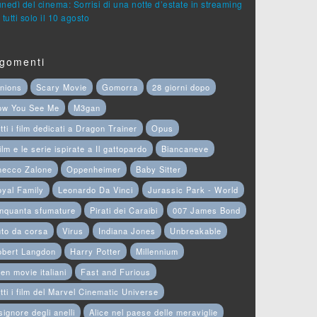
lunedì del cinema: Sorrisi di una notte d’estate in streaming
 tutti solo il 10 agosto
gomenti
nions
Scary Movie
Gomorra
28 giorni dopo
ow You See Me
M3gan
tti i film dedicati a Dragon Trainer
Opus
film e le serie ispirate a Il gattopardo
Biancaneve
hecco Zalone
Oppenheimer
Baby Sitter
yal Family
Leonardo Da Vinci
Jurassic Park - World
nquanta sfumature
Pirati dei Caraibi
007 James Bond
to da corsa
Virus
Indiana Jones
Unbreakable
obert Langdon
Harry Potter
Millennium
en movie italiani
Fast and Furious
tti i film del Marvel Cinematic Universe
 signore degli anelli
Alice nel paese delle meraviglie