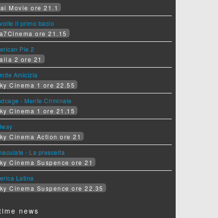
ai Movie ore 21.1
volte il primo bacio
a7Cinema ore 21.15
erican Pie 2
alia 2 ore 21
mite Amicizia
ky Cinema 1 ore 22.55
ndcage - Mente Criminale
ky Cinema 1 ore 21.15
dway
ky Cinema Action ore 21
aculate - La prescelta
ky Cinema Suspence ore 21
erica Latina
ky Cinema Suspence ore 22.35
time news