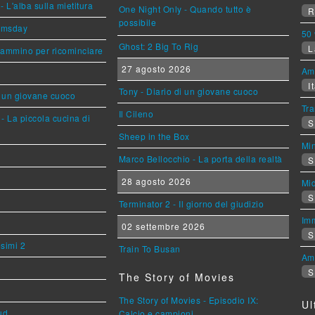
L'alba sulla mietitura
One Night Only - Quando tutto è
R
possibile
omsday
50 
Ghost: 2 Big To Rig
L
cammino per ricominciare
27 agosto 2026
Am
It
Tony - Diario di un giovane cuoco
i un giovane cuoco
Tra
Il Cileno
- La piccola cucina di
S
Sheep in the Box
Mi
Marco Bellocchio - La porta della realtà
S
28 agosto 2026
Mi
S
Terminator 2 - Il giorno del giudizio
Imm
02 settembre 2026
S
esimi 2
Train To Busan
Am
S
The Story of Movies
The Story of Movies - Episodio IX:
Ul
ud
Calcio e campioni