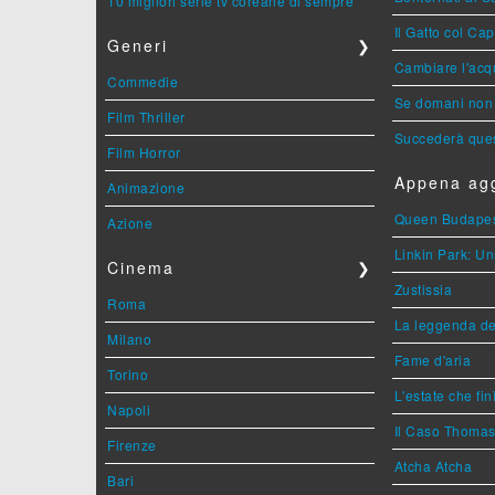
10 migliori serie tv coreane di sempre
Il Gatto col Ca
Generi
❯
Cambiare l'acqu
Commedie
Se domani non 
Film Thriller
Succederà ques
Film Horror
Appena agg
Animazione
Queen Budape
Azione
Linkin Park: Un
Cinema
❯
Zustissia
Roma
La leggenda de
Milano
Fame d'aria
Torino
L'estate che fin
Napoli
Il Caso Thoma
Firenze
Atcha Atcha
Bari