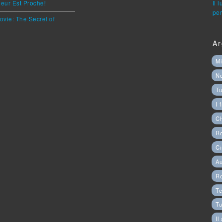
eur Est Proche!
Il 
per
ovie: The Secret of
Ar
Mi
N
Tu
I 
C
Ro
Ci
Au
R
Te
Tu
Il