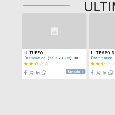
ULTI
IL TUFFO
IL TEMPO 
Drammatico
, (
Italia
-
1993
), 90 min.
Drammatico
, 









Scheda »