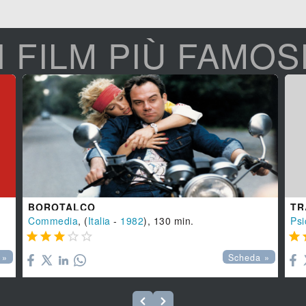
I FILM PIÙ FAMOS
BOROTALCO
TR
Commedia
, (
Italia
-
1982
), 130 min.
Psi






 »
Scheda »