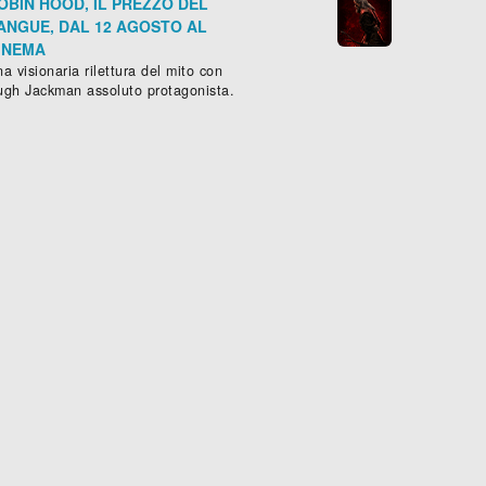
OBIN HOOD, IL PREZZO DEL
ANGUE, DAL 12 AGOSTO AL
INEMA
a visionaria rilettura del mito con
ugh Jackman assoluto protagonista.
E LA NAVE VA
Commedia
, (
Italia
-
1983
), 132 mi





G MAN
Sched
ammatico
, (
Gran Bretagna
-
1990
), 117 min.




Scheda »