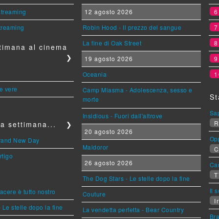
 streaming
12 agosto 2026
streaming
Robin Hood - Il prezzo del sangue
La fine di Oak Street
timana al cinema
❯
19 agosto 2026
Oceania
1
le vere
Camp Miasma - Adolescenza, sesso e
St
morte
Sa
Insidious - Fuori dall'altrove
R
a settimana...
❯
20 agosto 2026
Op
Brand New Day
Maldoror
C
rtigo
26 agosto 2026
Can
T
The Dog Stars - Le stelle dopo la fine
Il 
piacere è tutto nostro
Couture
Ir
 Le stelle dopo la fine
La vendetta perfetta - Bear Country
Br