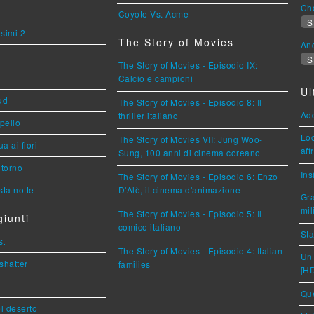
Cho
Coyote Vs. Acme
S
esimi 2
The Story of Movies
An
S
The Story of Movies - Episodio IX:
Calcio e campioni
Ul
ud
The Story of Movies - Episodio 8: Il
Ad
thriller italiano
ppello
Loc
The Story of Movies VII: Jung Woo-
a ai fiori
aff
Sung, 100 anni di cinema coreano
torno
Ins
The Story of Movies - Episodio 6: Enzo
ta notte
D'Alò, il cinema d'animazione
Gra
mil
The Story of Movies - Episodio 5: Il
iunti
comico italiano
Sta
st
The Story of Movies - Episodio 4: Italian
Un 
shatter
families
[H
Que
l deserto