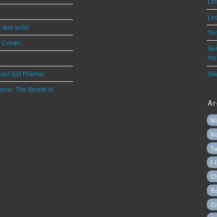
Lin
Loc
ì due volte
Ton
s Crown
Spi
mar
eur Est Proche!
Sta
ovie: The Secret of
Ar
Mi
N
Tu
I 
C
Ro
Ci