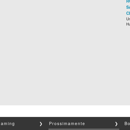
R
S
C
Un
H
reaming
❯
Prossimamente
❯
Bo