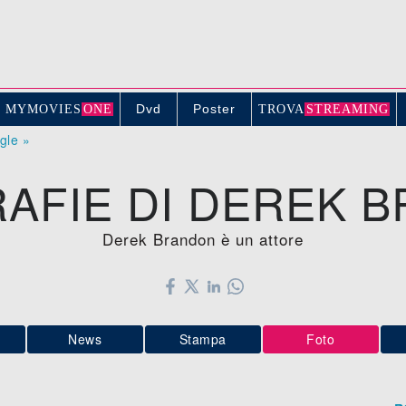
Dvd
Poster
MYMOVIE
S
ONE
TROV
A
STREAMING
ogle »
AFIE DI DEREK 
Derek Brandon è un attore
News
Stampa
Foto