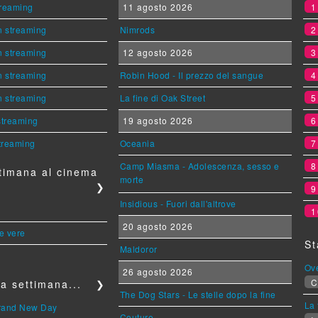
streaming
11 agosto 2026
n streaming
Nimrods
n streaming
12 agosto 2026
n streaming
Robin Hood - Il prezzo del sangue
n streaming
La fine di Oak Street
 streaming
19 agosto 2026
streaming
Oceania
Camp Miasma - Adolescenza, sesso e
timana al cinema
morte
❯
Insidious - Fuori dall'altrove
1
20 agosto 2026
le vere
St
Maldoror
Ov
26 agosto 2026
C
a settimana...
❯
The Dog Stars - Le stelle dopo la fine
La 
Brand New Day
Couture