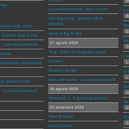
Ir
rtigo
La vendetta perfetta - Bear Country
Il 
R
One Night Only - Quando tutto è
possibile
Sib
piacere è tutto nostro
C
Ghost: 2 Big To Rig
 Le stelle dopo la fine
Mag
27 agosto 2026
L'alba sulla mietitura
T
Tony - Diario di un giovane cuoco
omsday
L'a
Il Cileno
L
cammino per ricominciare
Sheep in the Box
Io 
L
Marco Bellocchio - La porta della realtà
i un giovane cuoco
Sp
28 agosto 2026
- La piccola cucina di
It
Terminator 2 - Il giorno del giudizio
Mat
02 settembre 2026
C
Train To Busan
Sib
C
Sunny Dancer