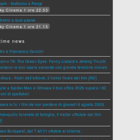
pin - Notturno a Parigi
ky Cinema 1 ore 22.55
diamo a quel paese
ky Cinema 1 ore 21.15
time news
dio a Francesco Guccini
arno 79: The Green Eyes, Fanny Liatard e Jérémy Trouilh
rontano la loro opera seconda con grande tensione morale
idious - Fuori dall'altrove, il trailer finale del film [HD]
zie a Spider-Man e Odissea il box office 2026 supera i 50
ioni di spettatori
sera in tv: i film da non perdere di giovedì 6 agosto 2026
tranquillo funerale di famiglia, il trailer ufficiale del film
D]
en Budapest, dal 7 all'11 ottobre al cinema