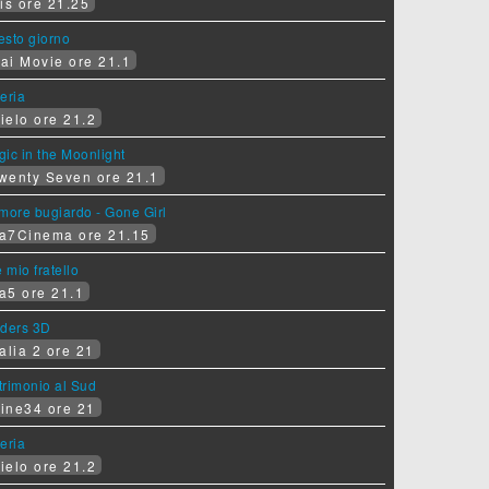
is ore 21.25
sesto giorno
ai Movie ore 21.1
eria
ielo ore 21.2
ic in the Moonlight
wenty Seven ore 21.1
more bugiardo - Gone Girl
a7Cinema ore 21.15
e mio fratello
a5 ore 21.1
iders 3D
alia 2 ore 21
rimonio al Sud
ine34 ore 21
eria
ielo ore 21.2