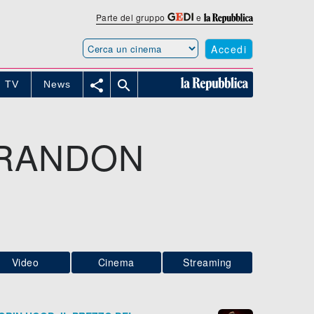
Parte del gruppo
e
Accedi


TV
News
BRANDON
Video
Cinema
Streaming