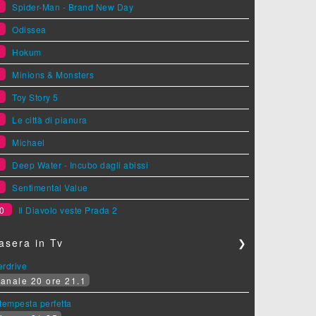
1
Spider-Man - Brand New Day
2
Odissea
3
Hokum
4
Minions & Monsters
5
Toy Story 5
6
Le città di pianura
7
Michael
8
Deep Water - Incubo dagli abissi
9
Sentimental Value
0
Il Diavolo veste Prada 2
asera in Tv
❯
erdrive
anale 20 ore 21.1
tempesta perfetta