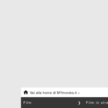

Vai alla home di MYmovies.it »
Film
❯
Film in st