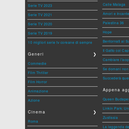
Calle Malaga
Serie TV 2023
Amori e Incant
Serie TV 2021
Palestina 36
Serie TV 2020
Hope
Serie TV 2019
Bentornati al S
10 migliori serie tv coreane di sempre
Il Gatto col Ca
Generi
❯
Cambiare l'acqu
Commedie
Se domani non 
Film Thriller
Succederà ques
Film Horror
Appena agg
Animazione
Queen Budape
Azione
Linkin Park: Un
Cinema
❯
Zustissia
Roma
La leggenda de