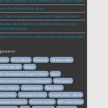
kin Park: Unshatter, dal 30 settembre al 3 ottobre al cinema
arno Film Festival 2026, al via
y - Diario di un giovane cuoco, dal 27 agosto al cinema
der-Man: Brand New Day e Odissea continuano la loro
cia multimilionaria
sera in tv: i film da non perdere di mercoledì 5 agosto 2026
gomenti
nions
Scary Movie
Gomorra
28 giorni dopo
ow You See Me
M3gan
tti i film dedicati a Dragon Trainer
Opus
film e le serie ispirate a Il gattopardo
Biancaneve
hecco Zalone
Oppenheimer
Baby Sitter
yal Family
Leonardo Da Vinci
Jurassic Park - World
nquanta sfumature
Pirati dei Caraibi
007 James Bond