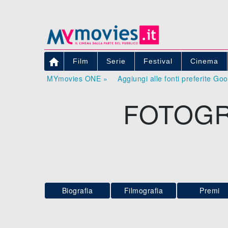

Film
Serie
Festival
Cinema
MYmovies ONE »
Aggiungi alle fonti preferite Go
FOTOGR
Biografia
Filmografia
Premi