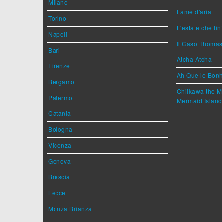
Milano
Fame d'aria
Torino
L'estate che fin
Napoli
Il Caso Thoma
Bari
Atcha Atcha
Firenze
Ah Que le Bonh
Bergamo
Chiikawa the M
Palermo
Mermaid Island
Catania
Bologna
Vicenza
Genova
Brescia
Lecce
Monza Brianza