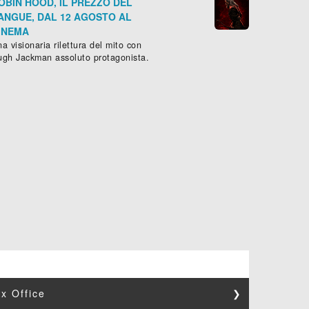
OBIN HOOD, IL PREZZO DEL
ANGUE, DAL 12 AGOSTO AL
INEMA
a visionaria rilettura del mito con
ugh Jackman assoluto protagonista.
x Office
❯