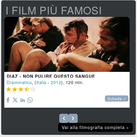
I FILM PIÙ FAMOSI
DIAZ - NON PULIRE QUESTO SANGUE
Drammatico
, (
Italia
-
2012
), 120 min.





Scheda »
Vai alla filmografia completa »