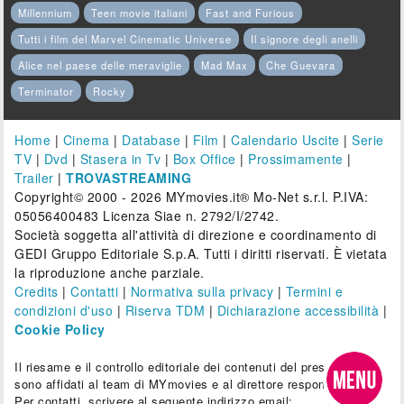
Millennium
Teen movie italiani
Fast and Furious
Tutti i film del Marvel Cinematic Universe
Il signore degli anelli
Alice nel paese delle meraviglie
Mad Max
Che Guevara
Terminator
Rocky
Home
|
Cinema
|
Database
|
Film
|
Calendario Uscite
|
Serie
TV
|
Dvd
|
Stasera in Tv
|
Box Office
|
Prossimamente
|
Trailer
|
TROVASTREAMING
Copyright© 2000 - 2026 MYmovies.it® Mo-Net s.r.l. P.IVA:
05056400483 Licenza Siae n. 2792/I/2742.
Società soggetta all'attività di direzione e coordinamento di
GEDI Gruppo Editoriale S.p.A. Tutti i diritti riservati. È vietata
la riproduzione anche parziale.
Credits
|
Contatti
|
Normativa sulla privacy
|
Termini e
condizioni d'uso
|
Riserva TDM
|
Dichiarazione accessibilità
|
Cookie Policy
Il riesame e il controllo editoriale dei contenuti del presente sito
sono affidati al team di MYmovies e al direttore responsabile.
Per contatti, scrivere al seguente indirizzo email: