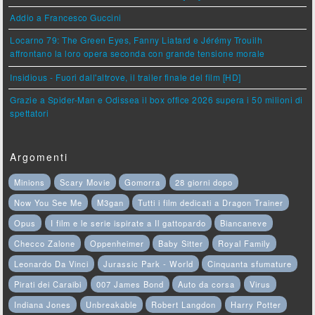
Addio a Francesco Guccini
Locarno 79: The Green Eyes, Fanny Liatard e Jérémy Trouilh
affrontano la loro opera seconda con grande tensione morale
Insidious - Fuori dall'altrove, il trailer finale del film [HD]
Grazie a Spider-Man e Odissea il box office 2026 supera i 50 milioni di
spettatori
Argomenti
Minions
Scary Movie
Gomorra
28 giorni dopo
Now You See Me
M3gan
Tutti i film dedicati a Dragon Trainer
Opus
I film e le serie ispirate a Il gattopardo
Biancaneve
Checco Zalone
Oppenheimer
Baby Sitter
Royal Family
Leonardo Da Vinci
Jurassic Park - World
Cinquanta sfumature
Pirati dei Caraibi
007 James Bond
Auto da corsa
Virus
Indiana Jones
Unbreakable
Robert Langdon
Harry Potter