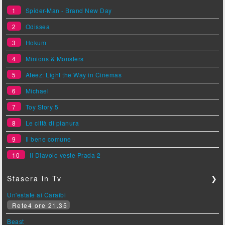
1
Spider-Man - Brand New Day
2
Odissea
3
Hokum
4
Minions & Monsters
5
Ateez: Light the Way in Cinemas
6
Michael
7
Toy Story 5
8
Le città di pianura
9
Il bene comune
10
Il Diavolo veste Prada 2
Stasera in Tv
❯
Un'estate ai Caraibi
Rete4 ore 21.35
Beast