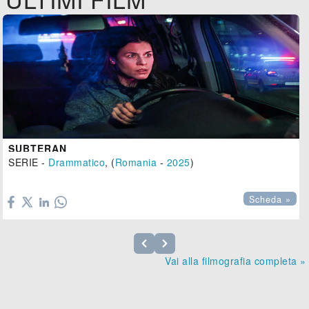
SUBTERAN
SERIE -
Drammatico
, (
Romania
-
2025
)

Scheda »
Vai alla filmografia completa »