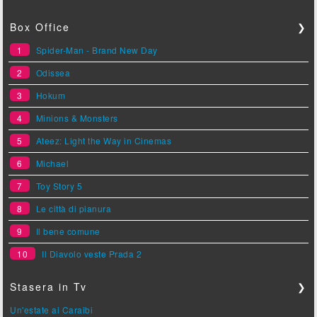
Box Office
❯
1
Spider-Man - Brand New Day
2
Odissea
3
Hokum
4
Minions & Monsters
5
Ateez: Light the Way in Cinemas
6
Michael
7
Toy Story 5
8
Le città di pianura
9
Il bene comune
10
Il Diavolo veste Prada 2
Stasera in Tv
❯
Un'estate ai Caraibi