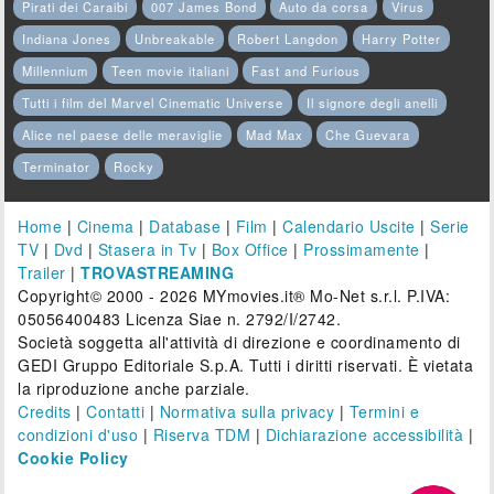
Pirati dei Caraibi
007 James Bond
Auto da corsa
Virus
Indiana Jones
Unbreakable
Robert Langdon
Harry Potter
Millennium
Teen movie italiani
Fast and Furious
Tutti i film del Marvel Cinematic Universe
Il signore degli anelli
Alice nel paese delle meraviglie
Mad Max
Che Guevara
Terminator
Rocky
Home
|
Cinema
|
Database
|
Film
|
Calendario Uscite
|
Serie
TV
|
Dvd
|
Stasera in Tv
|
Box Office
|
Prossimamente
|
Trailer
|
TROVASTREAMING
Copyright© 2000 - 2026 MYmovies.it® Mo-Net s.r.l. P.IVA:
05056400483 Licenza Siae n. 2792/I/2742.
Società soggetta all'attività di direzione e coordinamento di
GEDI Gruppo Editoriale S.p.A. Tutti i diritti riservati. È vietata
la riproduzione anche parziale.
Credits
|
Contatti
|
Normativa sulla privacy
|
Termini e
condizioni d'uso
|
Riserva TDM
|
Dichiarazione accessibilità
|
Cookie Policy