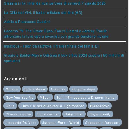
Stasera in tv: i film da non perdere di venerdì 7 agosto 2026
La Città dei Vivi, il trailer ufficiale del film [HD]
Addio a Francesco Guccini
Locarno 79: The Green Eyes, Fanny Liatard e Jérémy Trouilh
affrontano la loro opera seconda con grande tensione morale
Insidious - Fuori dall'altrove, il trailer finale del film [HD]
Grazie a Spider-Man e Odissea il box office 2026 supera i 50 milioni di
spettatori
Argomenti
Minions
Scary Movie
Gomorra
28 giorni dopo
Now You See Me
M3gan
Tutti i film dedicati a Dragon Trainer
Opus
I film e le serie ispirate a Il gattopardo
Biancaneve
Checco Zalone
Oppenheimer
Baby Sitter
Royal Family
Leonardo Da Vinci
Jurassic Park - World
Cinquanta sfumature