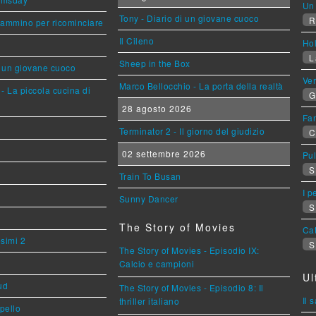
Un 
Tony - Diario di un giovane cuoco
R
cammino per ricominciare
Il Cileno
Ho
L
Sheep in the Box
i un giovane cuoco
Ve
Marco Bellocchio - La porta della realtà
- La piccola cucina di
G
28 agosto 2026
Fan
Terminator 2 - Il giorno del giudizio
C
02 settembre 2026
Pul
S
Train To Busan
I p
Sunny Dancer
S
The Story of Movies
Cat
esimi 2
S
The Story of Movies - Episodio IX:
Calcio e campioni
Ul
ud
The Story of Movies - Episodio 8: Il
Il 
thriller italiano
ppello