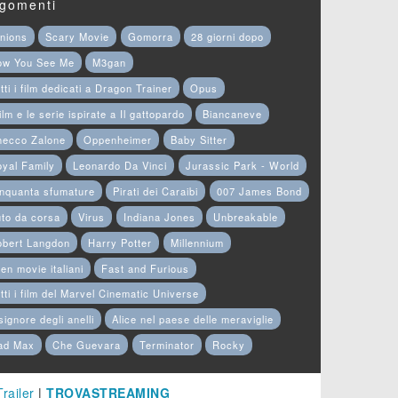
gomenti
nions
Scary Movie
Gomorra
28 giorni dopo
ow You See Me
M3gan
tti i film dedicati a Dragon Trainer
Opus
film e le serie ispirate a Il gattopardo
Biancaneve
hecco Zalone
Oppenheimer
Baby Sitter
yal Family
Leonardo Da Vinci
Jurassic Park - World
nquanta sfumature
Pirati dei Caraibi
007 James Bond
to da corsa
Virus
Indiana Jones
Unbreakable
obert Langdon
Harry Potter
Millennium
en movie italiani
Fast and Furious
tti i film del Marvel Cinematic Universe
 signore degli anelli
Alice nel paese delle meraviglie
ad Max
Che Guevara
Terminator
Rocky
Trailer
|
TROVASTREAMING