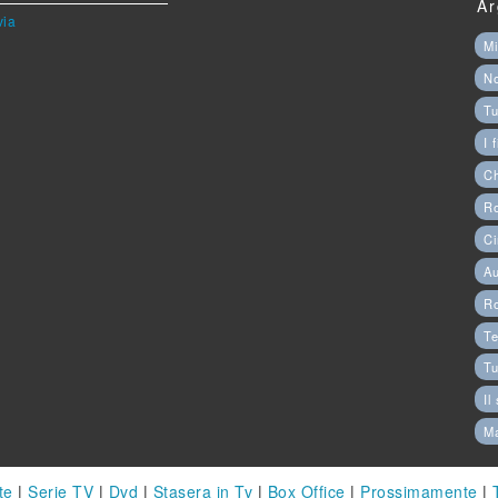
Ar
via
Mi
N
Tu
I 
C
Ro
Ci
Au
R
Te
Tu
Il
M
te
|
Serie TV
|
Dvd
|
Stasera in Tv
|
Box Office
|
Prossimamente
|