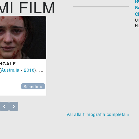
MI FILM
R
S
C
Un
H
INGALE
(
Australia
-
2018
), 136 min.

Scheda »
Vai alla filmografia completa »