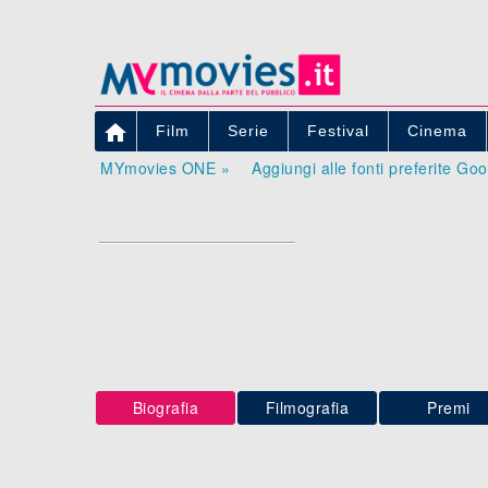

Film
Serie
Festival
Cinema
MYmovies ONE »
Aggiungi alle fonti preferite Go
Biografia
Filmografia
Premi