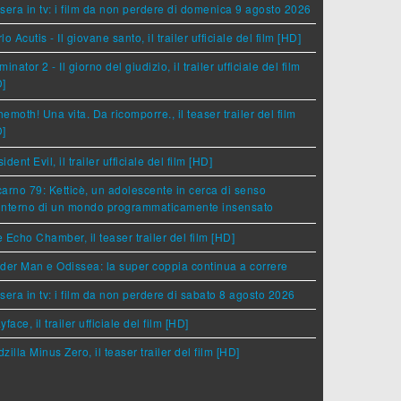
sera in tv: i film da non perdere di domenica 9 agosto 2026
lo Acutis - Il giovane santo, il trailer ufficiale del film [HD]
minator 2 - Il giorno del giudizio, il trailer ufficiale del film
D]
emoth! Una vita. Da ricomporre., il teaser trailer del film
D]
ident Evil, il trailer ufficiale del film [HD]
arno 79: Ketticè, un adolescente in cerca di senso
'interno di un mondo programmaticamente insensato
 Echo Chamber, il teaser trailer del film [HD]
der Man e Odissea: la super coppia continua a correre
sera in tv: i film da non perdere di sabato 8 agosto 2026
yface, il trailer ufficiale del film [HD]
zilla Minus Zero, il teaser trailer del film [HD]