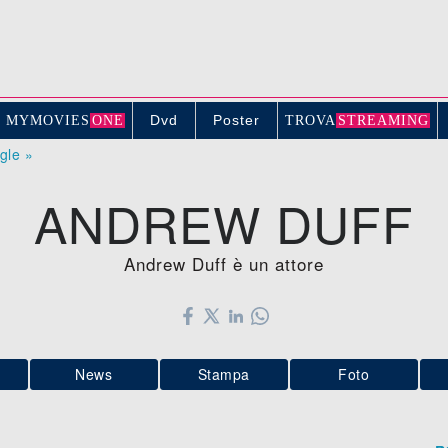
Dvd
Poster
MYMOVIE
S
ONE
TROV
A
STREAMING
ogle »
ANDREW DUFF
Andrew Duff è un attore
News
Stampa
Foto