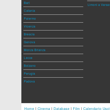
Bari
Limoni a Varsa
Catania
Palermo
Vicenza
Brescia
Genova
Monza Brianza
Lecce
Bolzano
Perugia
Padova
Home
|
Cinema
|
Database
|
Film
|
Calendario Usci