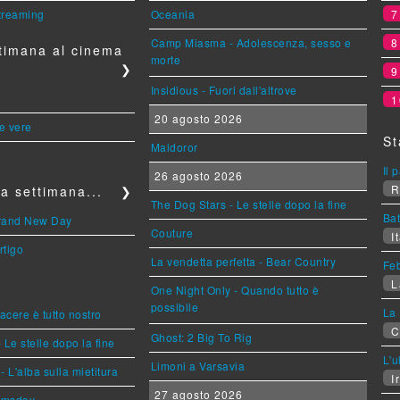
streaming
Oceania
Camp Miasma - Adolescenza, sesso e
timana al cinema
morte
❯
Insidious - Fuori dall'altrove
1
20 agosto 2026
le vere
St
Maldoror
Il 
26 agosto 2026
R
a settimana...
❯
The Dog Stars - Le stelle dopo la fine
Bat
Brand New Day
Couture
It
rtigo
La vendetta perfetta - Bear Country
Feb
L
One Night Only - Quando tutto è
possibile
La 
piacere è tutto nostro
C
Ghost: 2 Big To Rig
 Le stelle dopo la fine
L'u
Limoni a Varsavia
L'alba sulla mietitura
Ir
27 agosto 2026
omsday