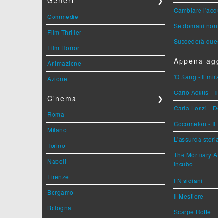
Generi
❯
Cambiare l'acqu
Commedie
Se domani non 
Film Thriller
Succederà ques
Film Horror
Appena agg
Animazione
'O Sang - Il mi
Azione
Carlo Acutis - 
Cinema
❯
Carla Lonzi - D
Roma
Cocomelon - Il 
Milano
L'assurda stori
Torino
The Mortuary As
Napoli
Incubo
Firenze
I Nisidiani
Bergamo
Il Mestiere
Bologna
Scarpe Rotte