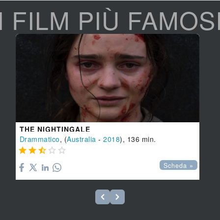
I FILM PIÙ FAMOS
THE NIGHTINGALE
Drammatico
, (
Australia
-
2018
), 136 min.





Scheda »