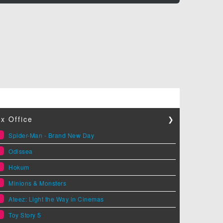
x Office
❯
1
Spider-Man - Brand New Day
2
Odissea
3
Hokum
4
Minions & Monsters
5
Ateez: Light the Way in Cinemas
6
Toy Story 5