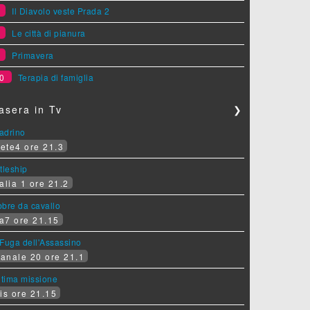
7
Il Diavolo veste Prada 2
8
Le città di pianura
9
Primavera
0
Terapia di famiglia
asera in Tv
❯
padrino
ete4 ore 21.3
tleship
alia 1 ore 21.2
bre da cavallo
a7 ore 21.15
Fuga dell'Assassino
anale 20 ore 21.1
ltima missione
is ore 21.15