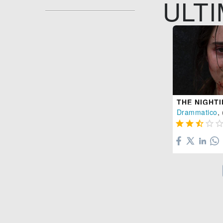
ULTI
THE NIGHT
Drammatico
, 



