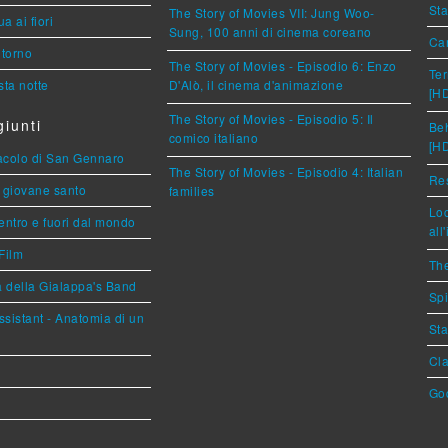
Sta
The Story of Movies VII: Jung Woo-
a ai fiori
Sung, 100 anni di cinema coreano
Car
torno
The Story of Movies - Episodio 6: Enzo
Ter
ta notte
D'Alò, il cinema d'animazione
[H
The Story of Movies - Episodio 5: Il
iunti
Beh
comico italiano
[H
racolo di San Gennaro
The Story of Movies - Episodio 4: Italian
Res
Il giovane santo
families
Loc
entro e fuori dal mondo
all
Film
The
a della Gialappa's Band
Spi
sistant - Anatomia di un
Sta
Cla
God