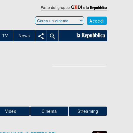
Parte del gruppo
e
Accedi


TV
News
Video
Cinema
Streaming