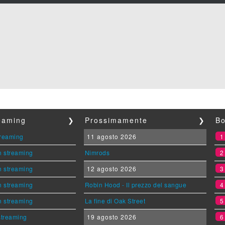
reaming
❯
Prossimamente
❯
Bo
streaming
11 agosto 2026
n streaming
Nimrods
n streaming
12 agosto 2026
n streaming
Robin Hood - Il prezzo del sangue
n streaming
La fine di Oak Street
 streaming
19 agosto 2026