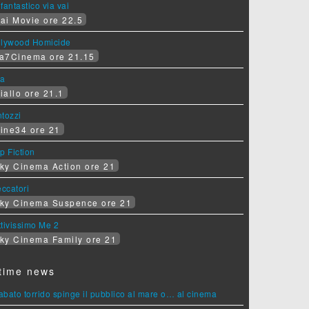
fantastico via vai
ai Movie ore 22.5
llywood Homicide
a7Cinema ore 21.15
ra
iallo ore 21.1
tozzi
ine34 ore 21
p Fiction
ky Cinema Action ore 21
eccatori
ky Cinema Suspence ore 21
tivissimo Me 2
ky Cinema Family ore 21
time news
sabato torrido spinge il pubblico al mare o… al cinema