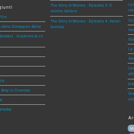
Loc
The Story of Movies - Episodio 5: Il
iunti
mar
comico italiano
Film
Coy
The Story of Movies - Episodio 4: Italian
a della Gialappa's Band
families
Hok
sistant - Anatomia di un
Sta
La 
Ad
Loc
aff
via
Ins
he Way in Cinemas
Gra
mil
st
shatter
Ar
Mi