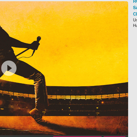
R
S
C
Un
H
