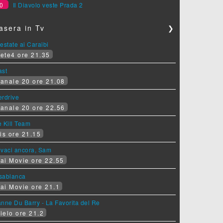
0
Il Diavolo veste Prada 2
asera in Tv
❯
estate ai Caraibi
ete4 ore 21.35
ast
anale 20 ore 21.08
erdrive
anale 20 ore 22.56
 Kill Team
is ore 21.15
ovaci ancora, Sam
ai Movie ore 22.55
sablanca
ai Movie ore 21.1
nne Du Barry - La Favorita del Re
ielo ore 21.2