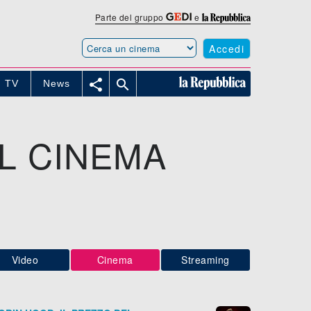
Parte del gruppo
e
Accedi


TV
News
AL CINEMA
Video
Cinema
Streaming