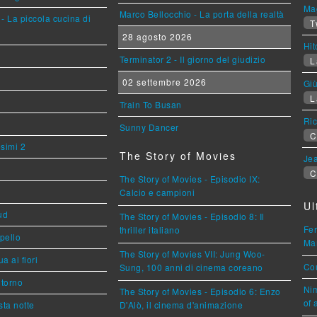
Mag
Marco Bellocchio - La porta della realtà
- La piccola cucina di
T
28 agosto 2026
Hi
Terminator 2 - Il giorno del giudizio
L
02 settembre 2026
Giù
L
Train To Busan
Ric
Sunny Dancer
C
esimi 2
The Story of Movies
Jea
C
The Story of Movies - Episodio IX:
Calcio e campioni
Ul
ud
The Story of Movies - Episodio 8: Il
Fer
thriller italiano
ppello
Mar
The Story of Movies VII: Jung Woo-
a ai fiori
Cou
Sung, 100 anni di cinema coreano
torno
Nim
The Story of Movies - Episodio 6: Enzo
of 
ta notte
D'Alò, il cinema d'animazione