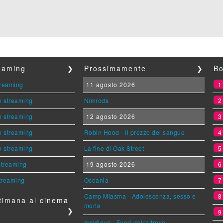
reaming
❯
Prossimamente
❯
Bo
streaming
11 agosto 2026
n streaming
Nimrods
n streaming
12 agosto 2026
n streaming
Robin Hood - Il prezzo del sangue
n streaming
La fine di Oak Street
 streaming
19 agosto 2026
streaming
Oceania
Camp Miasma - Adolescenza, sesso e
timana al cinema
morte
❯
Insidious - Fuori dall'altrove