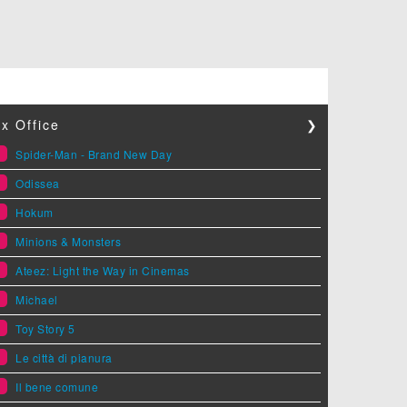
x Office
❯
1
Spider-Man - Brand New Day
2
Odissea
3
Hokum
4
Minions & Monsters
5
Ateez: Light the Way in Cinemas
6
Michael
7
Toy Story 5
8
Le città di pianura
9
Il bene comune