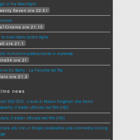
ic in the Moonlight
wenty Seven ore 22.51
tchcock
a7Cinema ore 21.15
 le mani dalle nostre figlie
a5 ore 21.1
chi ricchissimi praticamente in mutande
ine34 ore 21
nne Du Barry - La Favorita del Re
ielo ore 21.2
time news
rari 250 GTO - L'auto di Mauro Forghieri che Salvò
anello, il trailer ufficiale del film [HD]
ture, il trailer ufficiale del film [HD]
rods, più che un biopic celebrativo una commedia coming
age