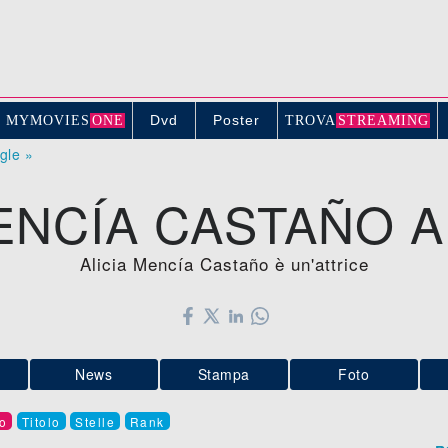
Dvd
Poster
MYMOVIE
S
ONE
TROV
A
STREAMING
ogle »
ENCÍA CASTAÑO 
Alicia Mencía Castaño è un'attrice
News
Stampa
Foto
o
Titolo
Stelle
Rank