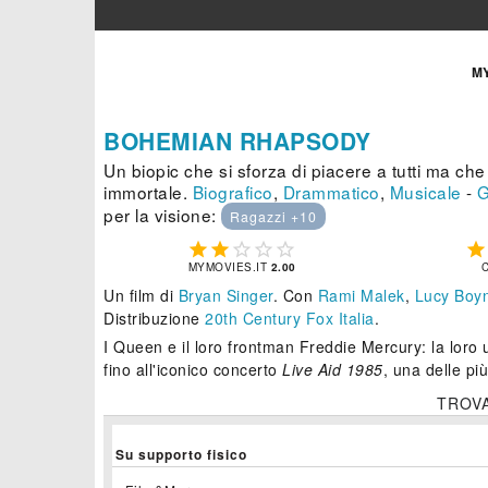
M
BOHEMIAN RHAPSODY
Un biopic che si sforza di piacere a tutti ma ch
immortale.
Biografico
,
Drammatico
,
Musicale
-
G
per la visione:
Ragazzi +10






MYMOVIES.IT
2.00
Un film di
Bryan Singer
.
Con
Rami Malek
,
Lucy Boy
Distribuzione
20th Century Fox Italia
.
I Queen e il loro frontman Freddie Mercury: la loro un
fino all'iconico concerto
Live Aid 1985
, una delle pi
TROV
Su supporto fisico