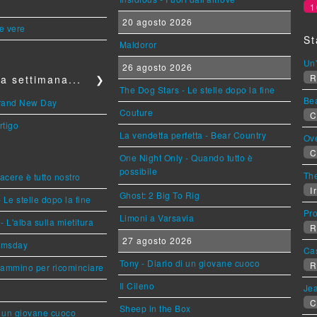
1
20 agosto 2026
le vere
St
Maldoror
Un'
26 agosto 2026
R
a settimana...
❯
The Dog Stars - Le stelle dopo la fine
Be
Brand New Day
Couture
C
rtigo
La vendetta perfetta - Bear Country
Ov
C
One Night Only - Quando tutto è
possibile
The
piacere è tutto nostro
Ir
Ghost: 2 Big To Rig
 Le stelle dopo la fine
Pr
Limoni a Varsavia
L'alba sulla mietitura
R
27 agosto 2026
omsday
Ca
Tony - Diario di un giovane cuoco
R
cammino per ricominciare
Il Cileno
Jea
C
Sheep in the Box
i un giovane cuoco