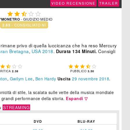
VIDEO RECENSIONE
TRAILER





YMONETRO
- GIUDIZIO MEDIO
2.63
- CONSIGLIATO NÌ
e rimane privo di quella luccicanza che ha reso Mercury
ran Bretagna
,
USA
2018
.
Consigli
Durata 134 Minuti.









CRITICA
2.38
PUBBLICO
3.50
nton
,
Gwilym Lee
,
Ben Hardy
Uscita
29
novembre 2018
.
icità di stile, la scalata sulle vette della musica mondiale
ù grandi performance della storia.
Espandi ▽
A
STREAMING
DVD
BLU-RAY