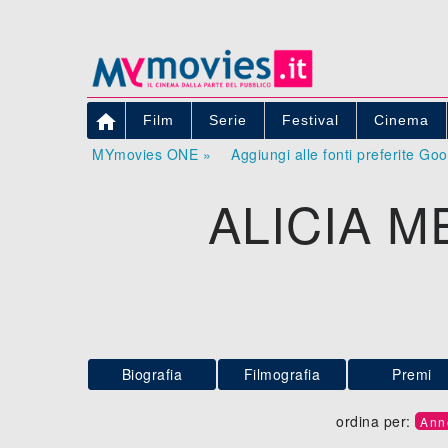

Film
Serie
Festival
Cinema
MYmovies ONE »
Aggiungi alle fonti preferite Go
ALICIA M
Biografia
Filmografia
Premi
ordina per:
Ann