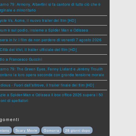
arno 79: Armony, Albertini si fa cantore di tutto ciò che è
ginale e minoritario
ote Vs. Acme, il nuovo trailer del film [HD]
um è sul podio, insieme a Spider Man e Odissea
sera in tv: i film da non perdere di venerdì 7 agosto 2026
Città dei Vivi, il trailer ufficiale del film [HD]
dio a Francesco Guccini
arno 79: The Green Eyes, Fanny Liatard e Jérémy Trouilh
rontano la loro opera seconda con grande tensione morale
idious - Fuori dall'altrove, il trailer finale del film [HD]
zie a Spider-Man e Odissea il box office 2026 supera i 50
ioni di spettatori
gomenti
nions
Scary Movie
Gomorra
28 giorni dopo