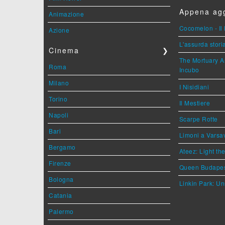
Appena agg
Animazione
Cocomelon - Il 
Azione
L'assurda stori
Cinema
❯
The Mortuary As
Roma
Incubo
Milano
I Nisidiani
Torino
Il Mestiere
Napoli
Scarpe Rotte
Bari
Limoni a Varsa
Bergamo
Ateez: Light t
Firenze
Queen Budape
Bologna
Linkin Park: Un
Catania
Palermo