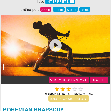
Filtra:
INTERPRETE
1
ordina per:
Anno
Titolo
Stelle
Rank

VIDEO RECENSIONE
TRAILER





MYMONETRO
- GIUDIZIO MEDIO
2.63
- CONSIGLIATO NÌ
BOHEMIAN RHAPSODY