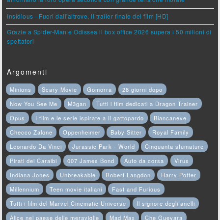
affrontano la loro opera seconda con grande tensione morale
Insidious - Fuori dall'altrove, il trailer finale del film [HD]
Grazie a Spider-Man e Odissea il box office 2026 supera i 50 milioni di
spettatori
Argomenti
Minions
Scary Movie
Gomorra
28 giorni dopo
Now You See Me
M3gan
Tutti i film dedicati a Dragon Trainer
Opus
I film e le serie ispirate a Il gattopardo
Biancaneve
Checco Zalone
Oppenheimer
Baby Sitter
Royal Family
Leonardo Da Vinci
Jurassic Park - World
Cinquanta sfumature
Pirati dei Caraibi
007 James Bond
Auto da corsa
Virus
Indiana Jones
Unbreakable
Robert Langdon
Harry Potter
Millennium
Teen movie italiani
Fast and Furious
Tutti i film del Marvel Cinematic Universe
Il signore degli anelli
Alice nel paese delle meraviglie
Mad Max
Che Guevara