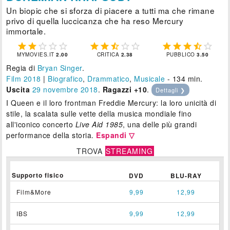
Un biopic che si sforza di piacere a tutti ma che rimane
privo di quella luccicanza che ha reso Mercury
immortale.















MYMOVIES.IT
2.00
CRITICA
2.38
PUBBLICO
3.50
Regia di
Bryan Singer
.
Film 2018
|
Biografico
,
Drammatico
,
Musicale
- 134 min.
Uscita
29
novembre 2018
.
Ragazzi +10
.
Dettagli ❯
I Queen e il loro frontman Freddie Mercury: la loro unicità di
stile, la scalata sulle vette della musica mondiale fino
all'iconico concerto
Live Aid 1985
, una delle più grandi
performance della storia.
Espandi ▽
TROVA
STREAMING
Supporto fisico
DVD
BLU-RAY
Film&More
9,99
12,99
IBS
9,99
12,99