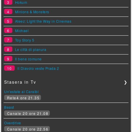
3
Hokum
4
Minions & Monsters
5
Ateez: Light the Way in Cinemas
6
Michael
7
Toy Story 5
8
Le città di pianura
9
Il bene comune
10
Il Diavolo veste Prada 2
Stasera in Tv
❯
Un'estate ai Caraibi
Rete4 ore 21.35
Beast
Canale 20 ore 21.08
Overdrive
Canale 20 ore 22.56