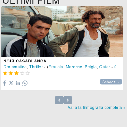
NOIR CASABLANCA
Drammatico
,
Thriller
- (
Francia
,
Marocco
,
Belgio
,
Qatar
-
2023
)





Scheda »
Vai alla filmografia completa »