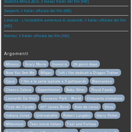
Godzilla Minus Zero, il teaser trailer del film [HD]
Serpenti, il trailer ufficiale del film [HD]
Lorenzo - L'incredibile avventura di Jovanotti, il trailer ufficiale del film
[HD]
Normal, il trailer ufficiale del film [HD]
Argomenti
Minions
Scary Movie
Gomorra
28 giorni dopo
Now You See Me
M3gan
Tutti i film dedicati a Dragon Trainer
Opus
I film e le serie ispirate a Il gattopardo
Biancaneve
Checco Zalone
Oppenheimer
Baby Sitter
Royal Family
Leonardo Da Vinci
Jurassic Park - World
Cinquanta sfumature
Pirati dei Caraibi
007 James Bond
Auto da corsa
Virus
Indiana Jones
Unbreakable
Robert Langdon
Harry Potter
Millennium
Teen movie italiani
Fast and Furious