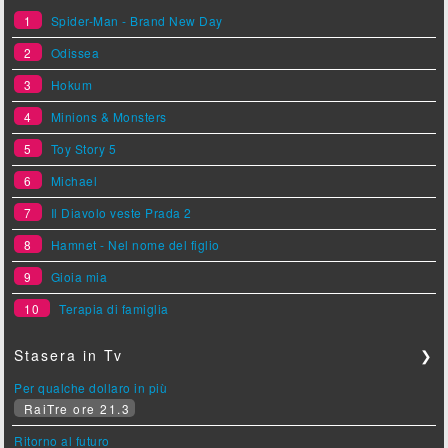
1
Spider-Man - Brand New Day
2
Odissea
3
Hokum
4
Minions & Monsters
5
Toy Story 5
6
Michael
7
Il Diavolo veste Prada 2
8
Hamnet - Nel nome del figlio
9
Gioia mia
10
Terapia di famiglia
Stasera in Tv
❯
Per qualche dollaro in più
RaiTre ore 21.3
Ritorno al futuro