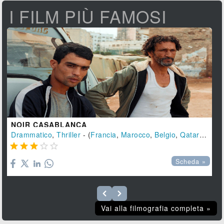
I FILM PIÙ FAMOSI
NOIR CASABLANCA
Drammatico
,
Thriller
- (
Francia
,
Marocco
,
Belgio
,
Qatar
-
2023





Scheda »
Vai alla filmografia completa »